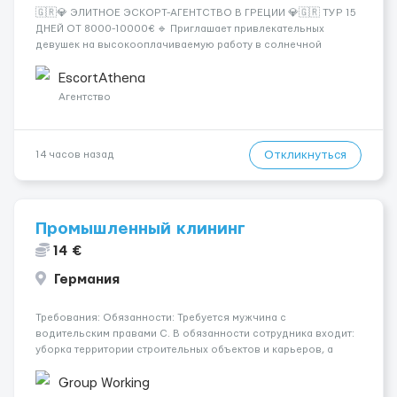
🇬🇷💎 ЭЛИТНОЕ ЭСКОРТ-АГЕНТСТВО В ГРЕЦИИ 💎🇬🇷 ТУР 15
ДНЕЙ ОТ 8000-10000€ 🔹 Приглашает привлекательных
девушек на высокооплачиваемую работу в солнечной
Греции! 🔹 Если ты любишь подарки, комфорт, внимание и
хорошие деньги 💶 — это предложение для тебя! 🔹
EscortAthena
Требования: ✔️ Возраст от ...
Агентство
Откликнуться
14 часов назад
Промышленный клининг
14 €
Германия
Требования: Обязанности: Требуется мужчина с
водительским правами С. В обязанности сотрудника входит:
уборка территории строительных объектов и карьеров, а
также с помощью спец. машины перевозить груз с точки А в
точку В (на территории объекта) Где работать? Страна:
Group Working