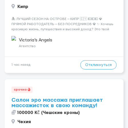
Кипр
🏝️ ЛУЧШИЙ СЕЗОН НА ОСТРОВЕ — КИПР 🇨🇾 💶💶💶 💎
ПРЯМОЙ РАБОТОДАТЕЛЬ — БЕЗ ПОСРЕДНИКОВ 💎 ✨ Хочешь
красивую жизнь, путешествия и высокий доход? Это твой
шанс изменить всё уже сейчас. 🔥 ПОЧЕМУ ИМЕННО МЫ: —
Опытная команда с годами практики — Стабильный поток
Victoria's Angels
клиентов (без ...
Агентство
Откликнуться
1 час назад
срочно
Салон эро массажа приглашает
массажисток в свою команду!
100000 Kč (Чешские кроны)
Чехия