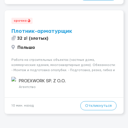
срочно
Плотник-арматурщик
32 zł (злотых)
Польша
Работа на строительных объектах (частные дома,
коммерческие здания, многоквартирные дома). Обязанности:
- Монтаж и подготовка опалубки. - Подготовка, резка, гибка и
монтаж арматуры согласно технической документации. -
Связка арматурных стержней. - Заливка бетона. - Демонтаж
PROEXWORK SP. Z O.O.
опалубки после за...
Агентство
Откликнуться
10 мин. назад