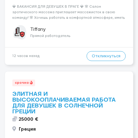
💎 ВАКАНСИЯ ДЛЯ ДЕВУШЕК В ПРАГЕ 💎 🌸 Салон
эротического массажа приглашает массажисток в свою
команду! 🌸 Хочешь работать в комфортной атмосфере, иметь
высокий доход и самостоятельно выбирать удобный график?
Тогда мы ждём именно тебя! 💆‍♀️✨ 💰 ЧТО МЫ ПРЕДЛАГАЕМ: 🔥
Tiffany
Доход от 4 000 €...
Прямой работодатель
Откликнуться
12 часов назад
срочно
ЭЛИТНАЯ И
ВЫСОКООПЛАЧИВАЕМАЯ РАБОТА
ДЛЯ ДЕВУШЕК В СОЛНЕЧНОЙ
ГРЕЦИИ
25000 €
Греция