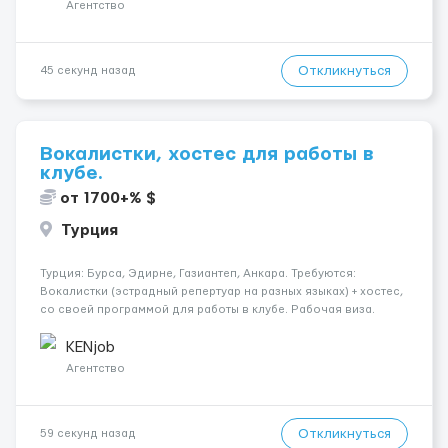
Германия Город...
Агентство
Откликнуться
45 секунд назад
Вокалистки, хостес для работы в
клубе.
от 1700+% $
Турция
Турция: Бурса, Эдирне, Газиантеп, Анкара. Требуются:
Вокалистки (эстрадный репертуар на разных языках) + хостеc,
со своей программой для работы в клубе. Рабочая виза.
Контракт от четырех месяцев до года. Короткий контракт от
одного до трех месяцев. Мед. страховка. Высокая зарплат...
KENjob
Агентство
Откликнуться
59 секунд назад