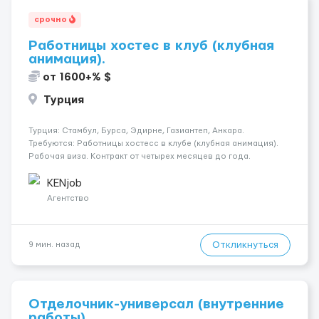
срочно
Работницы хостес в клуб (клубная
анимация).
от 1600+% $
Турция
Турция: Стамбул, Бурса, Эдирне, Газиантеп, Анкара.
Требуются: Работницы хостесc в клубе (клубная анимация).
Рабочая виза. Контракт от четырех месяцев до года.
Короткий контракт от одного до трех месяцев. Мед.
страховка. Высокая зарплата + %. Легально. Безопасно.
KENjob
*Коммуникабел...
Агентство
Откликнуться
9 мин. назад
Отделочник-универсал (внутренние
работы)