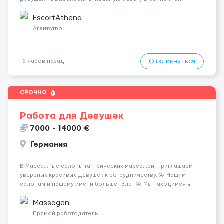
Греции! 🔹 Если ты любишь подарки, комфорт, внимание и
хорошие деньги 💶 — это предложение для тебя! 🔹
EscortAthena
Требования: ✔️ Возраст от ...
Агентство
Откликнуться
16 часов назад
СРОЧНО
Работа для Девушек
7000 - 14000 €
Германия
В Массажные салоны тантрических массажей, приглашаем
увереных красивых Девушек к сотрудничеству. 💫 Нашим
салонам и нашему имени больше 13лет 💫 Мы находимся в
городе Берлин 💜Прямой работодатель 💙Большая
заработная плата 💚Мы гарантируем Наличие работы. Поток 💝
Massagen
incall / Out...
Прямой работодатель