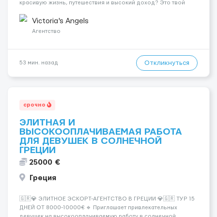
красивую жизнь, путешествия и высокий доход? Это твой
шанс изменить всё уже сейчас. 🔥 ПОЧЕМУ ИМЕННО МЫ: —
Опытная команда с годами практики — Стабильный поток
Victoria's Angels
клиентов (без ...
Агентство
Откликнуться
53 мин. назад
срочно
ЭЛИТНАЯ И
ВЫСОКООПЛАЧИВАЕМАЯ РАБОТА
ДЛЯ ДЕВУШЕК В СОЛНЕЧНОЙ
ГРЕЦИИ
25000 €
Греция
🇬🇷💎 ЭЛИТНОЕ ЭСКОРТ-АГЕНТСТВО В ГРЕЦИИ 💎🇬🇷 ТУР 15
ДНЕЙ ОТ 8000-10000€ 🔹 Приглашает привлекательных
девушек на высокооплачиваемую работу в солнечной