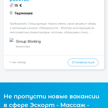
15 €
Германия
Требования: Спецодежда: Нужно иметь свою форму и обувь
с железным носком. Обязанности: - Монтаж конструкций из
гипсокартона (перегородки, потолки, облицовка стен); -
Подготовка поверхностей под отделку; - Выполнение
малярных работ (шпатлевка, грунтовка, покраска); -
Group Working
Штукатурные работы ...
Агентство
Откликнуться
1 час назад
Не пропусти новые вакансии
в сфере Эскорт - Массаж -