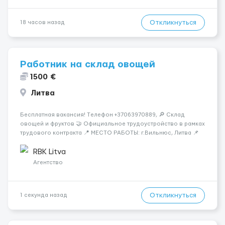
Откликнуться
18 часов назад
Работник на склад овощей
1500 €
Литва
Бесплатная вакансия! Tелефон +37063970889, 🔎 Склад
овощей и фруктов 🤝 Официальное трудоустройство в рамках
трудового контракта 📍 МЕСТО РАБОТЫ: г.Вильнюс, Литва 📌
ТРЕБОВАНИЯ: - Мужчины и Женщины / пары возраст 18-45 лет
- медкомиссия 30 евро (с ЗП) - работа в темпе - разговорный
RBK Litva
русский...
Агентство
Откликнуться
1 секунда назад