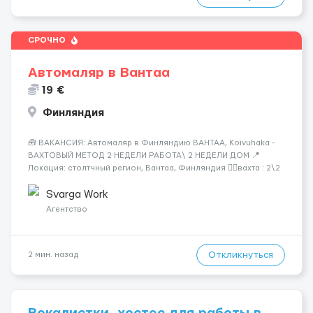
СРОЧНО
Автомаляр в Вантаа
19 €
Финляндия
🧰 ВАКАНСИЯ: Автомаляр в Финляндию ВАНТАА, Koivuhaka -
ВАХТОВЫЙ МЕТОД 2 НЕДЕЛИ РАБОТА\ 2 НЕДЕЛИ ДОМ 📍
Локация: столтчный регион, Вантаа, Финляндия 👌🏻вахта : 2\2
недели 📅 Старт: как только вас утверждают 💶 Зарплата: 19 €/
час брутто 🏠 Жильё: предоставляется БЕСПЛАТНО 📞
Svarga Work
Контакт: +3725672...
Агентство
Откликнуться
2 мин. назад