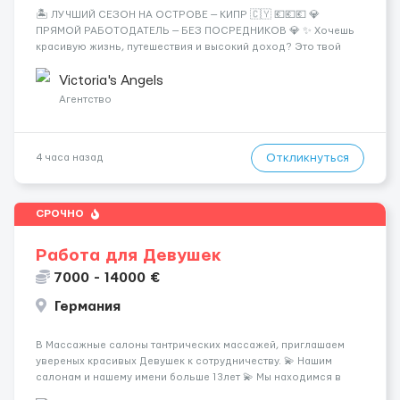
🏝️ ЛУЧШИЙ СЕЗОН НА ОСТРОВЕ — КИПР 🇨🇾 💶💶💶 💎
ПРЯМОЙ РАБОТОДАТЕЛЬ — БЕЗ ПОСРЕДНИКОВ 💎 ✨ Хочешь
красивую жизнь, путешествия и высокий доход? Это твой
шанс изменить всё уже сейчас. 🔥 ПОЧЕМУ ИМЕННО МЫ: —
Опытная команда с годами практики — Стабильный поток
Victoria's Angels
клиентов (без ...
Агентство
Откликнуться
4 часа назад
СРОЧНО
Работа для Девушек
7000 - 14000 €
Германия
В Массажные салоны тантрических массажей, приглашаем
увереных красивых Девушек к сотрудничеству. 💫 Нашим
салонам и нашему имени больше 13лет 💫 Мы находимся в
городе Берлин 💜Прямой работодатель 💙Большая