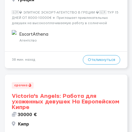
🇬🇷💎 ЭЛИТНОЕ ЭСКОРТ-АГЕНТСТВО В ГРЕЦИИ 💎🇬🇷 ТУР 15
ДНЕЙ ОТ 8000-10000€ 🔹 Приглашает привлекательных
девушек на высокооплачиваемую работу в солнечной
Греции! 🔹 Если ты любишь подарки, комфорт, внимание и
хорошие деньги 💶 — это предложение для тебя! 🔹
EscortAthena
Требования: ✔️ Возраст от ...
Агентство
Откликнуться
38 мин. назад
срочно
Victoria's Angels: Работа для
ухоженных девушек На Европейском
Кипре
30000 €
Кипр