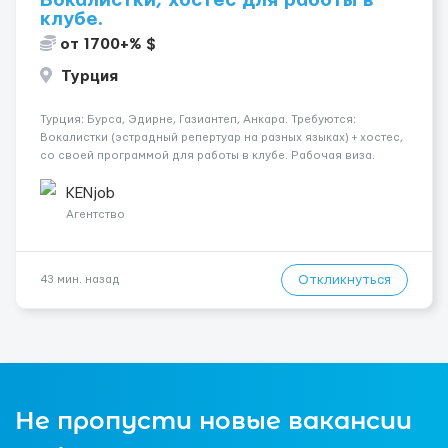
Вокалистки, хостес для работы в
клубе.
от 1700+% $
Турция
Турция: Бурса, Эдирне, Газиантеп, Анкара. Требуются:
Вокалистки (эстрадный репертуар на разных языках) + хостеc,
со своей программой для работы в клубе. Рабочая виза.
Контракт от четырех месяцев до года. Короткий контракт от
одного до трех месяцев. Мед. страховка. Высокая зарплат...
KENjob
Агентство
Откликнуться
43 мин. назад
Не пропусти новые вакансии