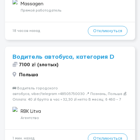
заработная плата 💚Мы гарантируем Наличие работы. Поток 💝
Massagen
incall / Out...
Прямой работодатель
Откликнуться
18 часов назад
Водитель автобуса, категория D
7100 zł (злотых)
Польша
🚌 Водитель городского
автобуса, viber/telegram +48505750030 📍 Познань, Польша 💰
Оплата: 40 zł брутто в час = 32,30 zł нетто В месяц: 6 460 – 7
100 zł чистыми 🏠 Бесплатное проживание первые 3 месяца.
Далее - 450 zł/месяц или +1 zł к ставке для тех, кто арендует
RBK Litva
жильё ...
Агентство
Откликнуться
1 мин. назад