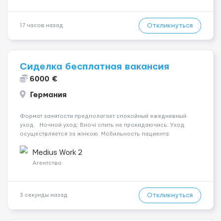
Откликнуться
17 часов назад
Сиделка бесплатная вакансия
6000 €
Германия
Формат занятости предполагает спокойный ежедневный
уход. Ночной уход: Вночі спить не прокидаючись. Уход
осуществляется за жінкою. Мобильность пациента:
Мобільний з ходунками (ролатор, палиця). Условия и
требования: Пол кандидата: жіноча. Язык общения: німецька
Medius Work 2
добра. ...
Агентство
Откликнуться
3 секунды назад