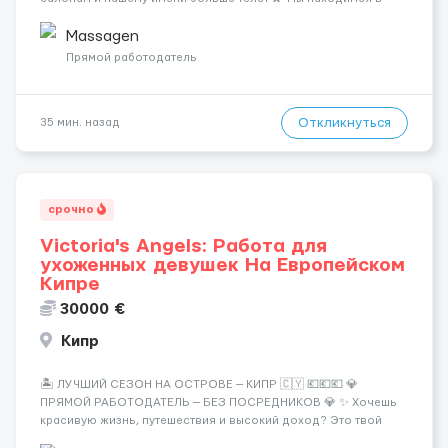
городе Берлин 💜Прямой работодатель 💙Большая
заработная плата 💚Мы гарантируем Наличие работы. Поток 💝
Massagen
incall / Out...
Прямой работодатель
Откликнуться
35 мин. назад
срочно
Victoria's Angels: Работа для
ухоженных девушек На Европейском
Кипре
30000 €
Кипр
🏝️ ЛУЧШИЙ СЕЗОН НА ОСТРОВЕ — КИПР 🇨🇾 💶💶💶 💎
ПРЯМОЙ РАБОТОДАТЕЛЬ — БЕЗ ПОСРЕДНИКОВ 💎 ✨ Хочешь
красивую жизнь, путешествия и высокий доход? Это твой
шанс изменить всё уже сейчас. 🔥 ПОЧЕМУ ИМЕННО МЫ: —