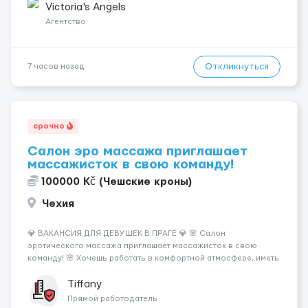
Опытная команда с годами практики — Стабильный поток
Victoria's Angels
клиентов (без ...
Агентство
Откликнуться
7 часов назад
срочно
Салон эро массажа приглашает
массажисток в свою команду!
100000 Kč (Чешские кроны)
Чехия
💎 ВАКАНСИЯ ДЛЯ ДЕВУШЕК В ПРАГЕ 💎 🌸 Салон
эротического массажа приглашает массажисток в свою
команду! 🌸 Хочешь работать в комфортной атмосфере, иметь
высокий доход и самостоятельно выбирать удобный график?
Тогда мы ждём именно тебя! 💆‍♀️✨ 💰 ЧТО МЫ ПРЕДЛАГАЕМ: 🔥
Tiffany
Доход от 4 000 €...
Прямой работодатель