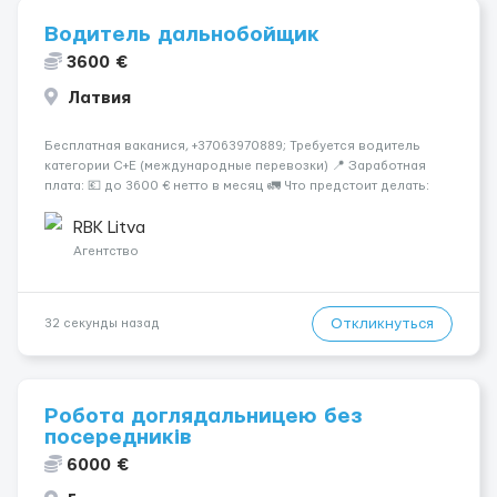
Водитель дальнобойщик
3600 €
Латвия
Бесплатная ваканися, +37063970889; Требуется водитель
категории C+E (международные перевозки) 📍 Заработная
плата: 💶 до 3600 € нетто в месяц 🚛 Что предстоит делать:
Международные перевозки на тентах и рефрижераторах. В
среднем 400–500 км в день. Погр...
RBK Litva
Агентство
Откликнуться
32 секунды назад
Робота доглядальницею без
посередників
6000 €