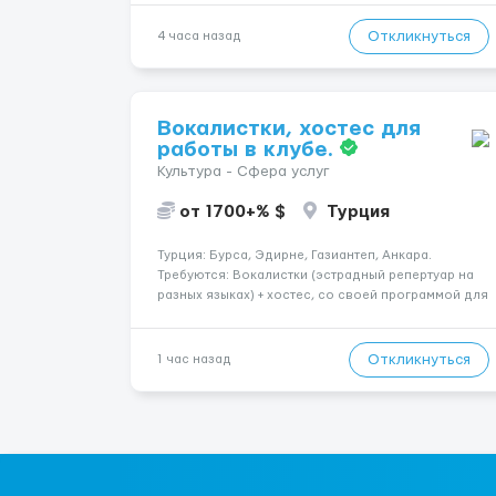
🔹 Если ты любишь подарки, комфорт, внимание и
хорошие деньги 💶 — это предложение для тебя! 🔹
Откликнуться
4 часа назад
Требования: ✔️ Возраст от ...
Вокалистки, хостес для
работы в клубе.
Культура - Сфера услуг
от 1700+% $
Турция
Турция: Бурса, Эдирне, Газиантеп, Анкара.
Требуются: Вокалистки (эстрадный репертуар на
разных языках) + хостеc, со своей программой для
работы в клубе. Рабочая виза. Контракт от четырех
месяцев до года. Короткий контракт от одного до
трех месяцев. Мед. страховка. Высокая зарплат...
Откликнуться
1 час назад