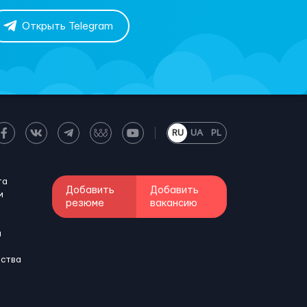
Открыть Telegram
RU
UA
PL
та
Добавить
Добавить
м
резюме
вакансию
и
бства