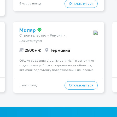
— Опытная команда с годами практики —
Откликнуться
8 часов назад
Стабильный поток клиентов (без ...
Маляр
Строительство - Ремонт -
Архитектура
2500+ €
Германия
Общие сведения о должности Маляр выполняет
отделочные работы на строительных объектах,
включая подготовку поверхностей и нанесение
лакокрасочных материалов. Основная работа
выполняется в Берлине. Ищем профессионалов
на месте, приглашения делаем только для
Откликнуться
1 час назад
профессионалов с доказательным портф...