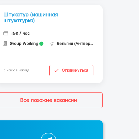
Штукатур (машинная
штукатурка)
15€ / час
Group Working
Бельгия (Антверпен)
Откликнуться
6 часов назад
Все похожие вакансии