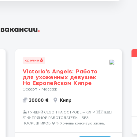
 вакансии
.
срочно
Victoria's Angels: Работа
для ухоженных девушек
На Европейском Кипре
Эскорт - Массаж
30000 €
Кипр
🏝️ ЛУЧШИЙ СЕЗОН НА ОСТРОВЕ — КИПР 🇨🇾 💶💶
💶 💎 ПРЯМОЙ РАБОТОДАТЕЛЬ — БЕЗ
ПОСРЕДНИКОВ 💎 ✨ Хочешь красивую жизнь,
путешествия и высокий доход? Это твой шанс
изменить всё уже сейчас. 🔥 ПОЧЕМУ ИМЕННО МЫ: