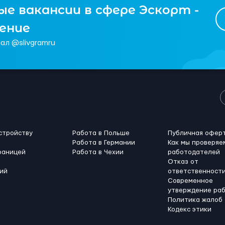
е вакансии в сфере Эскорт -
чение
ал @slivgramru
стройству
Работа в Польше
Публичная офер
Работа в Германии
Как мы проверяе
раницей
Работа в Чехии
работодателей
Отказ от
ий
ответственност
Современное
утверждение ра
Политика жалоб
Кодекс этики