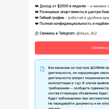
❤️
Доход от $2500 в неделю
– и никаких 
❤️
Роскошные апартаменты в центре Кие
❤️
Гибкий график
– работай в удобное вре
❤️
Полная конфиденциальность и надёж
📩
Свяжись в Telegram
: @Asya_llv2
Связатьс
Все вакансии на портале ДОЛЖНЫ пр
деятельности, не нарушающие закон
деятельности (запрет мошенничеств
эксплуатации и т.д.). В случае выяв
требованиям — сообщите Администра
соответствующее объявление будет 
будет заблокирован при систематич
Не передавайте документы и не опла
для вас.