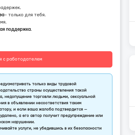
задержек.
ва
– только для тебя.
мя.
ная поддержка
.
я с работодателем
едусматривать только виды трудовой
одательство страны осуществления такой
а, недопущение торговли людьми, сексуальной
ления в объявлении несоответствия таким
тору, и если ваша жалоба подтвердится —
удалено, а его автор получит предупреждение или
еском нарушении.
чивайте услуги, не убедившись в их безопасности