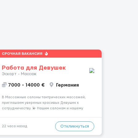
СРОЧНАЯ ВАКАНСИЯ
Работа для Девушек
Эскорт - Массаж
7000 - 14000 €
Германия
В Массажные салоны тантрических массажей,
приглашаем увереных красивых Девушек к
сотрудничеству. 💫 Нашим салонам и нашему
имени больше 13лет 💫 Мы находимся в городе
Берлин 💜Прямой работодатель 💙Большая
заработная плата 💚Мы гарантируем Наличие
Откликнуться
22 часа назад
работы. Поток 💝 incall / Out...