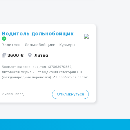
Водитель дальнобойщик
Водители - Дальнобойщики - Курьеры
3600 €
Литва
Бесплатная вакансия, тел. +37063970889,
Литовская фирма ищет водителя категории C+E
(международные перевозки) 📍 Заработная плата:
💶 3600 € нетто в месяц 🚛 Что предстоит делать:
Международные перевозки на тентах и
рефрижераторах. В среднем 400–500 км в день.
Откликнуться
2 часа назад
Погрузки и разгрузки ...