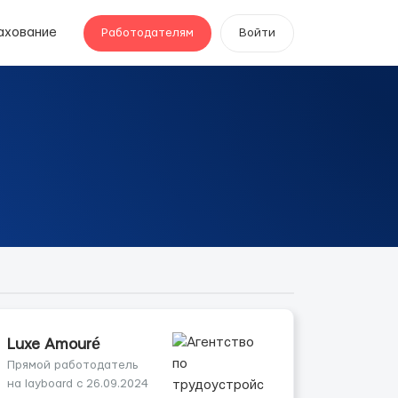
ахование
Работодателям
Войти
Luxe Amouré
Прямой работодатель
на layboard с 26.09.2024