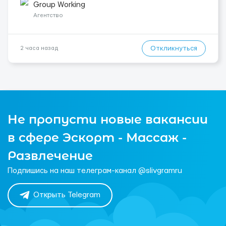
инструкций по безопасности. -Опыт управления различными
Group Working
типами кранов (моб...
Агентство
Откликнуться
2 часа назад
Не пропусти новые вакансии
в сфере Эскорт - Массаж -
Развлечение
Подпишись на наш телеграм-канал @slivgramru
Открыть Telegram