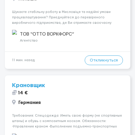
Шукаєте стабільну роботу в Мисловіце та надійні умови
працевлаштування? Приєднуйтеся до перевіреного
виробничого підприємства, де Ви отримаєте своєчасну
заробітну плату, навчання з першого дня та можливість
підібрати посаду відповідно до Ваших навичок
ТОВ “ОТТО ВОРКФОРС”
Локація: Мисловіце Форма пр...
Агентство
Откликнуться
11 мин. назад
Крановщик
14 €
Германия
Требования: Спецодежда: Иметь свою форму (не спортивные
штаны) и обувь с композитным носком. Обязанности:
-Управление краном -Выполнение подъемно-транспортных
работ на строительных объектах, -Соблюдение правил и