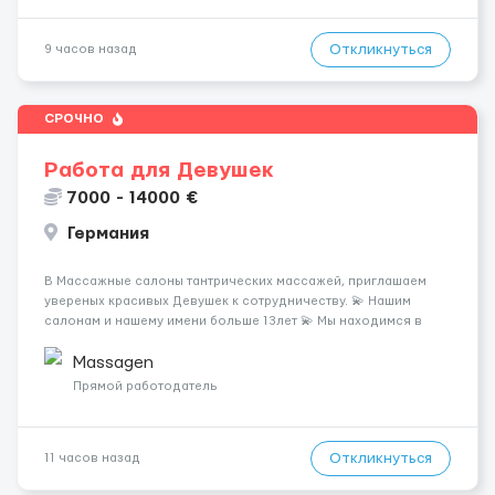
Откликнуться
9 часов назад
СРОЧНО
Работа для Девушек
7000 - 14000 €
Германия
В Массажные салоны тантрических массажей, приглашаем
увереных красивых Девушек к сотрудничеству. 💫 Нашим
салонам и нашему имени больше 13лет 💫 Мы находимся в
городе Берлин 💜Прямой работодатель 💙Большая
заработная плата 💚Мы гарантируем Наличие работы. Поток 💝
Massagen
incall / Out...
Прямой работодатель
Откликнуться
11 часов назад