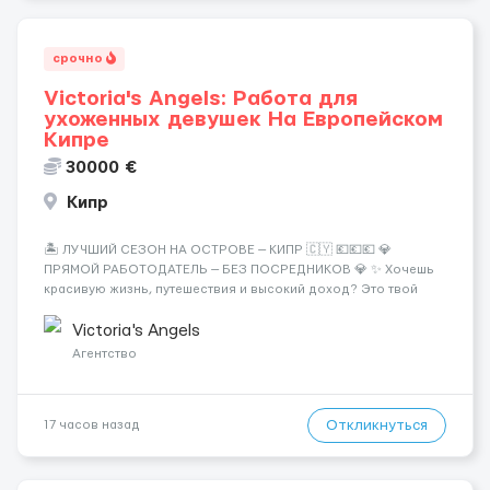
срочно
Victoria's Angels: Работа для
ухоженных девушек На Европейском
Кипре
30000 €
Кипр
🏝️ ЛУЧШИЙ СЕЗОН НА ОСТРОВЕ — КИПР 🇨🇾 💶💶💶 💎
ПРЯМОЙ РАБОТОДАТЕЛЬ — БЕЗ ПОСРЕДНИКОВ 💎 ✨ Хочешь
красивую жизнь, путешествия и высокий доход? Это твой
шанс изменить всё уже сейчас. 🔥 ПОЧЕМУ ИМЕННО МЫ: —
Опытная команда с годами практики — Стабильный поток
Victoria's Angels
клиентов (без ...
Агентство
Откликнуться
17 часов назад