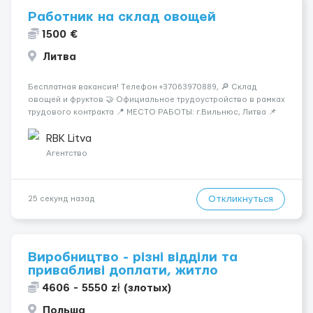
Работник на склад овощей
1500 €
Литва
Бесплатная вакансия! Tелефон +37063970889, 🔎 Склад
овощей и фруктов 🤝 Официальное трудоустройство в рамках
трудового контракта 📍 МЕСТО РАБОТЫ: г.Вильнюс, Литва 📌
ТРЕБОВАНИЯ: - Мужчины и Женщины / пары возраст 18-45 лет
- медкомиссия 30 евро (с ЗП) - работа в темпе - разговорный
RBK Litva
русский...
Агентство
Откликнуться
25 секунд назад
Виробництво - різні відділи та
привабливі доплати, житло
4606 - 5550 zł (злотых)
Польша