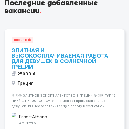
Последние добавленные
вакансии
.
срочно
ЭЛИТНАЯ И
ВЫСОКООПЛАЧИВАЕМАЯ РАБОТА
ДЛЯ ДЕВУШЕК В СОЛНЕЧНОЙ
ГРЕЦИИ
25000 €
Греция
🇬🇷💎 ЭЛИТНОЕ ЭСКОРТ-АГЕНТСТВО В ГРЕЦИИ 💎🇬🇷 ТУР 15
ДНЕЙ ОТ 8000-10000€ 🔹 Приглашает привлекательных
девушек на высокооплачиваемую работу в солнечной
Греции! 🔹 Если ты любишь подарки, комфорт, внимание и
хорошие деньги 💶 — это предложение для тебя! 🔹
EscortAthena
Требования: ✔️ Возраст от ...
Агентство