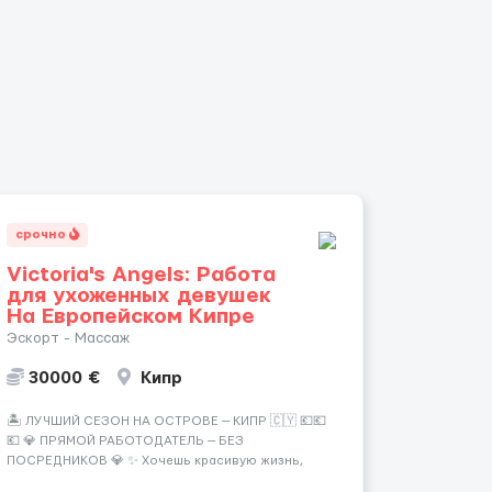
срочно
Victoria's Angels: Работа
для ухоженных девушек
На Европейском Кипре
Эскорт - Массаж
30000 €
Кипр
🏝️ ЛУЧШИЙ СЕЗОН НА ОСТРОВЕ — КИПР 🇨🇾 💶💶
💶 💎 ПРЯМОЙ РАБОТОДАТЕЛЬ — БЕЗ
ПОСРЕДНИКОВ 💎 ✨ Хочешь красивую жизнь,
путешествия и высокий доход? Это твой шанс