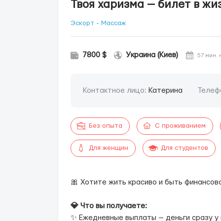
Твоя харизма — билет в жи
Эскорт - Массаж
7800 $
Украина (Киев)
57 мин.
Контактное лицо:
Катерина
Телеф
Без опыта
С проживанием
Для женщин
Для студентов
🎀 Хотите жить красиво и быть финансов
💎 Что вы получаете:
✨ Ежедневные выплаты — деньги сразу у в