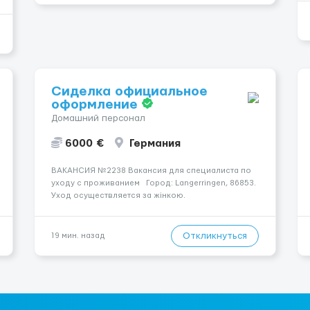
Сиделка официальное
оформление
Домашний персонал
6000 €
Германия
ВАКАНСИЯ №2238 Вакансия для специалиста по
уходу с проживанием Город: Langerringen, 86853.
Уход осуществляется за жінкою.
Психологическое состояние: В ясному розумі.
Мобильность пациента: Прикутий до ліжка
(можливість сидіти є). Ночью пациент: Іноді
Откликнуться
19 мин. назад
прокидається, не щодня...