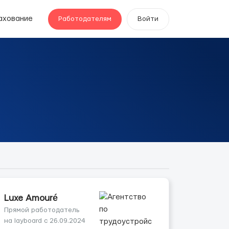
ахование
Работодателям
Войти
Luxe Amouré
Прямой работодатель
на layboard с 26.09.2024