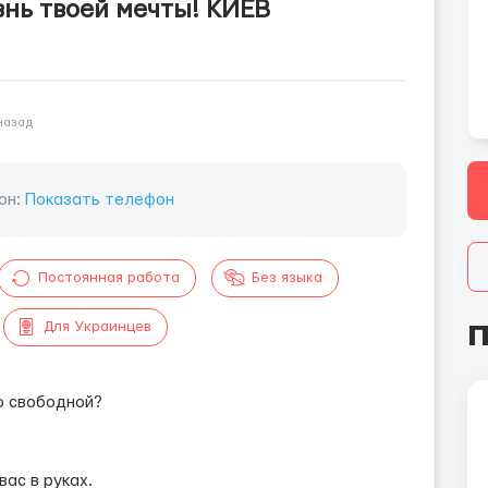
знь твоей мечты! КИЕВ
 назад
он:
Показать телефон
Постоянная работа
Без языка
П
Для Украинцев
о свободной?
ас в руках.