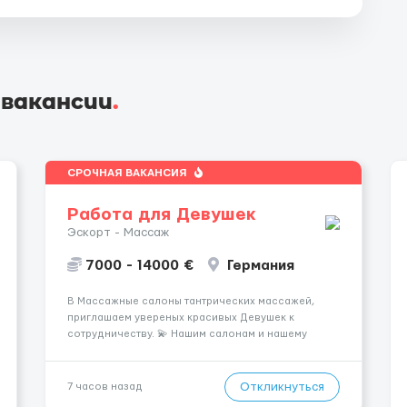
 вакансии
.
СРОЧНАЯ ВАКАНСИЯ
Работа для Девушек
Эскорт - Массаж
7000 - 14000 €
Германия
В Массажные салоны тантрических массажей,
приглашаем увереных красивых Девушек к
сотрудничеству. 💫 Нашим салонам и нашему
имени больше 13лет 💫 Мы находимся в городе
Берлин 💜Прямой работодатель 💙Большая
заработная плата 💚Мы гарантируем Наличие
Откликнуться
7 часов назад
работы. Поток 💝 incall / Out...