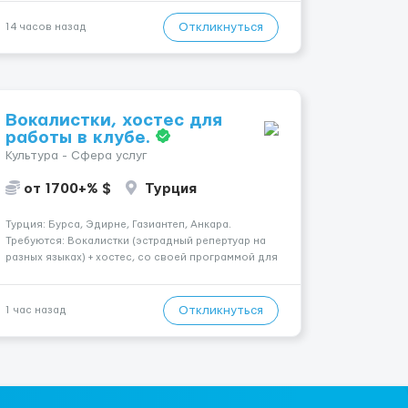
изменить всё уже сейчас. 🔥 ПОЧЕМУ ИМЕННО МЫ:
— Опытная команда с годами практики —
Откликнуться
14 часов назад
Стабильный поток клиентов (без ...
Вокалистки, хостес для
работы в клубе.
Культура - Сфера услуг
от 1700+% $
Турция
Турция: Бурса, Эдирне, Газиантеп, Анкара.
Требуются: Вокалистки (эстрадный репертуар на
разных языках) + хостеc, со своей программой для
работы в клубе. Рабочая виза. Контракт от четырех
месяцев до года. Короткий контракт от одного до
трех месяцев. Мед. страховка. Высокая зарплат...
Откликнуться
1 час назад