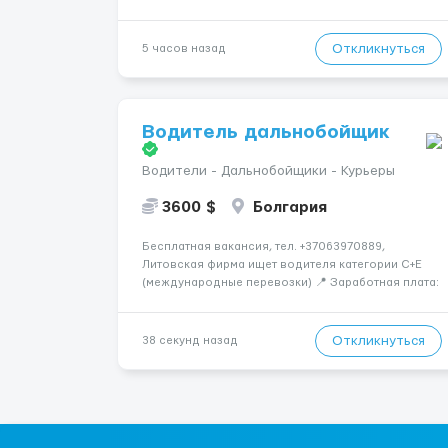
высокооплачиваемую работу в солнечной Греции!
🔹 Если ты любишь подарки, комфорт, внимание и
хорошие деньги 💶 — это предложение для тебя! 🔹
Откликнуться
5 часов назад
Требования: ✔️ Возраст от ...
Водитель дальнобойщик
Водители - Дальнобойщики - Курьеры
3600 $
Болгария
Бесплатная вакансия, тел. +37063970889,
Литовская фирма ищет водителя категории C+E
(международные перевозки) 📍 Заработная плата:
💶 3600 € нетто в месяц 🚛 Что предстоит делать:
Международные перевозки на тентах и
рефрижераторах. В среднем 400–500 км в день.
Откликнуться
38 секунд назад
Погрузки и разгрузки...