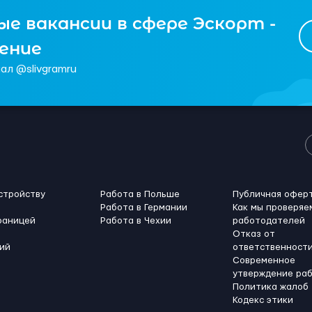
е вакансии в сфере Эскорт -
чение
ал @slivgramru
стройству
Работа в Польше
Публичная офер
Работа в Германии
Как мы проверяе
раницей
Работа в Чехии
работодателей
Отказ от
ий
ответственност
Современное
утверждение ра
Политика жалоб
Кодекс этики