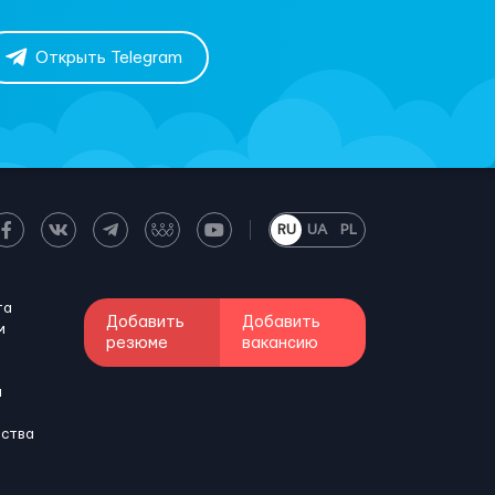
Открыть Telegram
RU
UA
PL
та
Добавить
Добавить
м
резюме
вакансию
и
бства