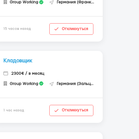
Group Working
Германия (Франкфурт-на-Майне)
Откликнуться
15 часов назад
Кладовщик
2300€ / в месяц
Group Working
Германия (Зальцгиттер)
Откликнуться
1 час назад