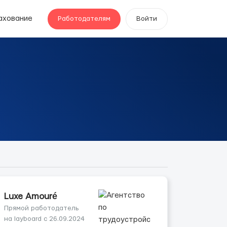
ахование
Работодателям
Войти
Luxe Amouré
Прямой работодатель
на layboard с 26.09.2024