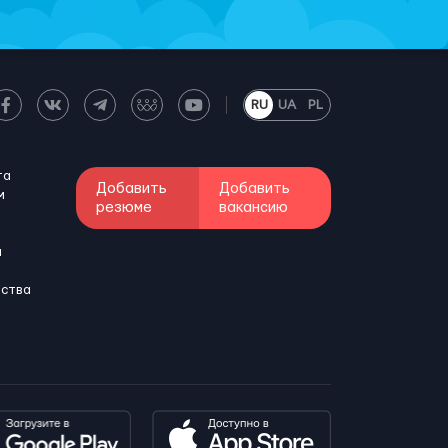
RU
UA
PL
та
Добавить
Добавить
м
резюме
вакансию
и
бства