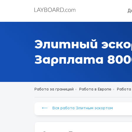
Д
Элитный эско
Зарплата 8000
Работа за границей
Работа в Европе
Работа
⟵ Вся работа Элитным эскортом