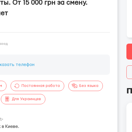
ы. От 15 000 грн за смену.
лет
назад
казать телефон
м
Постоянная работа
Без языка
П
Для Украинцев
✨
 в Киеве.