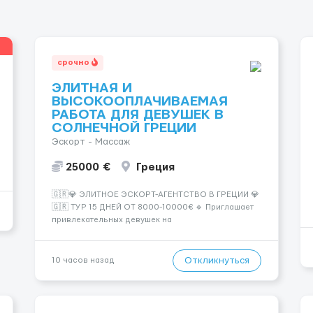
срочно
ЭЛИТНАЯ И
ВЫСОКООПЛАЧИВАЕМАЯ
РАБОТА ДЛЯ ДЕВУШЕК В
СОЛНЕЧНОЙ ГРЕЦИИ
Эскорт - Массаж
25000 €
Греция
🇬🇷💎 ЭЛИТНОЕ ЭСКОРТ-АГЕНТСТВО В ГРЕЦИИ 💎
🇬🇷 ТУР 15 ДНЕЙ ОТ 8000-10000€ 🔹 Приглашает
привлекательных девушек на
высокооплачиваемую работу в солнечной Греции!
🔹 Если ты любишь подарки, комфорт, внимание и
хорошие деньги 💶 — это предложение для тебя! 🔹
Откликнуться
10 часов назад
Требования: ✔️ Возраст от ...