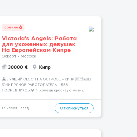
срочно
Victoria's Angels: Работа
для ухоженных девушек
На Европейском Кипре
Эскорт - Массаж
30000 €
Кипр
🏝️ ЛУЧШИЙ СЕЗОН НА ОСТРОВЕ — КИПР 🇨🇾 💶💶
💶 💎 ПРЯМОЙ РАБОТОДАТЕЛЬ — БЕЗ
ПОСРЕДНИКОВ 💎 ✨ Хочешь красивую жизнь,
путешествия и высокий доход? Это твой шанс
изменить всё уже сейчас. 🔥 ПОЧЕМУ ИМЕННО МЫ:
— Опытная команда с годами практики —
Откликнуться
16 часов назад
Стабильный поток клиентов (без ...