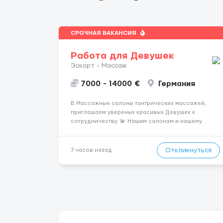
СРОЧНАЯ ВАКАНСИЯ
Работа для Девушек
Эскорт - Массаж
7000 - 14000 €
Германия
В Массажные салоны тантрических массажей,
приглашаем увереных красивых Девушек к
сотрудничеству. 💫 Нашим салонам и нашему
имени больше 13лет 💫 Мы находимся в городе
Берлин 💜Прямой работодатель 💙Большая
заработная плата 💚Мы гарантируем Наличие
Откликнуться
7 часов назад
работы. Поток 💝 incall / Out...