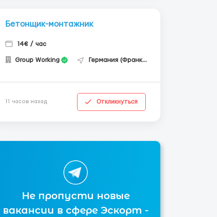
Бетонщик-монтажник
14€ / час
Group Working
Германия (Франкфурт-на-Майне)
Откликнуться
11 часов назад
Не пропусти новые
вакансии в сфере Эскорт -