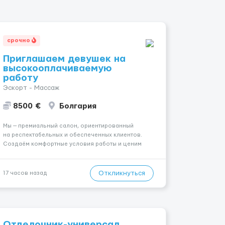
срочно
Приглашаем девушек на
высокооплачиваемую
работу
Эскорт - Массаж
8500 €
Болгария
Мы — премиальный салон, ориентированный
на респектабельных и обеспеченных клиентов.
Создаём комфортные условия работы и ценим
уважительное отношение к каждой сотруднице.
Что мы предлагаем: 💎 Высокий доход — от 2000 €
в неделю и выше 💎 Честная сис...
Откликнуться
17 часов назад
Отделочник-универсал