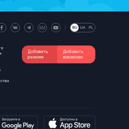
RU
UA
PL
та
Добавить
Добавить
м
резюме
вакансию
и
бства