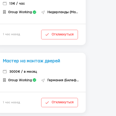
13€ / час
Group Working
Нидерланды (Маастрихт)
Откликнуться
1 час назад
Мастер на монтаж дверей
3000€ / в месяц
Group Working
Германия (Билефельд)
Откликнуться
1 час назад