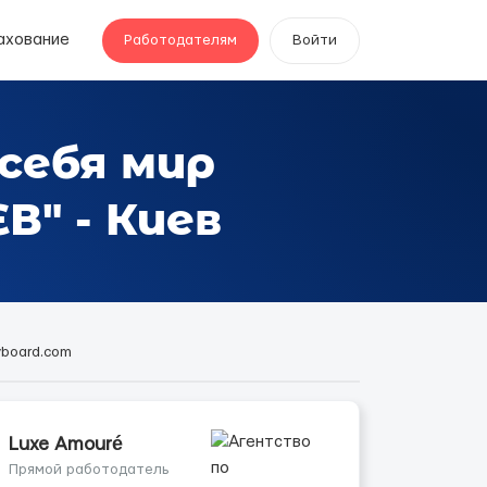
ахование
Работодателям
Войти
 себя мир
В" - Киев
yboard.com
Luxe Amouré
Прямой работодатель