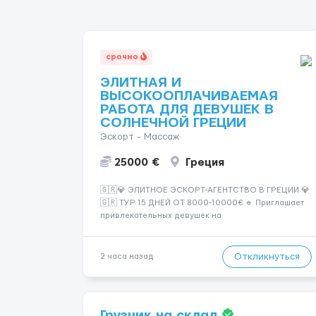
срочно
ЭЛИТНАЯ И
ВЫСОКООПЛАЧИВАЕМАЯ
РАБОТА ДЛЯ ДЕВУШЕК В
СОЛНЕЧНОЙ ГРЕЦИИ
Эскорт - Массаж
25000 €
Греция
🇬🇷💎 ЭЛИТНОЕ ЭСКОРТ-АГЕНТСТВО В ГРЕЦИИ 💎
🇬🇷 ТУР 15 ДНЕЙ ОТ 8000-10000€ 🔹 Приглашает
привлекательных девушек на
высокооплачиваемую работу в солнечной Греции!
🔹 Если ты любишь подарки, комфорт, внимание и
хорошие деньги 💶 — это предложение для тебя! 🔹
Откликнуться
2 часа назад
Требования: ✔️ Возраст от ...
Грузчик на склад