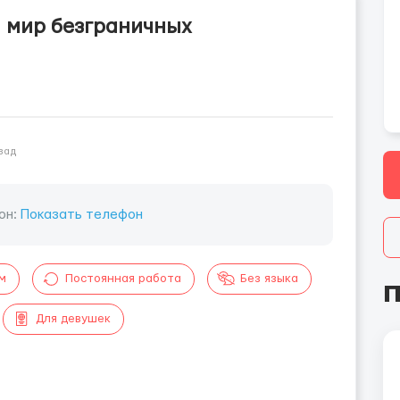
я мир безграничных
зад
он:
Показать телефон
м
Постоянная работа
Без языка
П
Для девушек