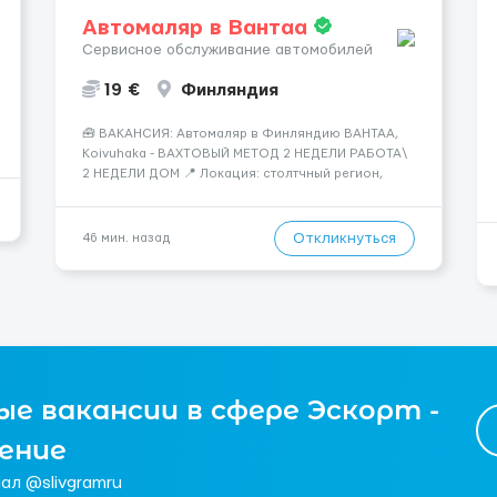
Автомаляр в Вантаа
Сервисное обслуживание автомобилей
19 €
Финляндия
🧰 ВАКАНСИЯ: Автомаляр в Финляндию ВАНТАА,
Koivuhaka - ВАХТОВЫЙ МЕТОД 2 НЕДЕЛИ РАБОТА\
2 НЕДЕЛИ ДОМ 📍 Локация: столтчный регион,
Вантаа, Финляндия 👌🏻вахта : 2\2 недели 📅 Старт:
как только вас утверждают 💶 Зарплата: 19 €/час
брутто 🏠 Жильё: предоставляется БЕСПЛАТНО 📞
Откликнуться
46 мин. назад
Контакт: +3725672...
е вакансии в сфере Эскорт -
чение
ал @slivgramru