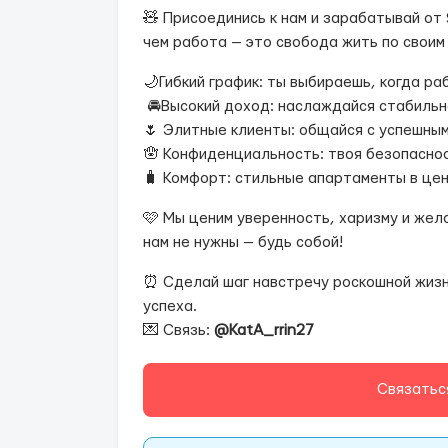
🧸 Присоединись к нам и зарабатывай от 
чем работа — это свобода жить по своим
🌙Гибкий график: ты выбираешь, когда ра
🚘Высокий доход: наслаждайся стабильн
🌷 Элитные клиенты: общайся с успешны
🪬 Конфиденциальность: твоя безопаснос
🧳 Комфорт: стильные апартаменты в це
🩷 Мы ценим уверенность, харизму и жел
нам не нужны — будь собой!
⏰ Сделай шаг навстречу роскошной жизни
успеха.
💌 Связь:
@KatA_rrin27
Связатьс