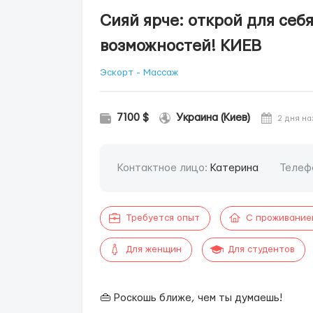
Сияй ярче: открой для себ
возможностей! КИЕВ
Эскорт - Массаж
7100 $
Украина (Киев)
2 дня на
Контактное лицо:
Катерина
Телеф
Требуется опыт
С проживание
Для женщин
Для студентов
👜 Роскошь ближе, чем ты думаешь!