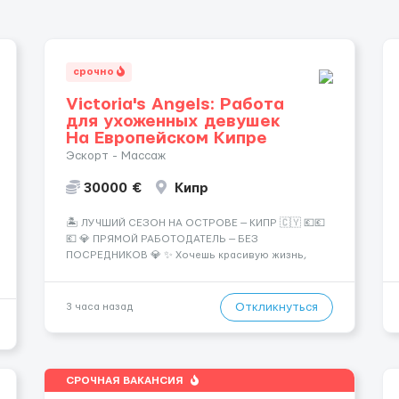
срочно
Victoria's Angels: Работа
для ухоженных девушек
На Европейском Кипре
Эскорт - Массаж
30000 €
Кипр
🏝️ ЛУЧШИЙ СЕЗОН НА ОСТРОВЕ — КИПР 🇨🇾 💶💶
💶 💎 ПРЯМОЙ РАБОТОДАТЕЛЬ — БЕЗ
ПОСРЕДНИКОВ 💎 ✨ Хочешь красивую жизнь,
путешествия и высокий доход? Это твой шанс
изменить всё уже сейчас. 🔥 ПОЧЕМУ ИМЕННО МЫ:
— Опытная команда с годами практики —
Откликнуться
3 часа назад
Стабильный поток клиентов (без ...
СРОЧНАЯ ВАКАНСИЯ