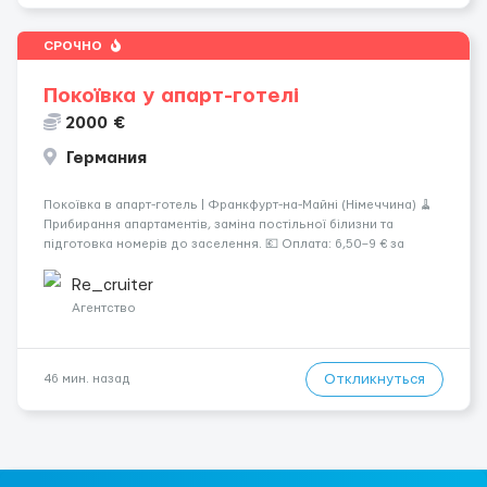
СРОЧНО
Покоївка у апарт-готелі
2000 €
Германия
Покоївка в апарт-готель | Франкфурт-на-Майні (Німеччина) 🧹
Прибирання апартаментів, заміна постільної білизни та
підготовка номерів до заселення. 💶 Оплата: 6,50–9 € за
номер, під час стажування — 8 €/год. Середній дохід —
близько 2000 € на місяць (після вирахув...
Re_cruiter
Агентство
Откликнуться
46 мин. назад