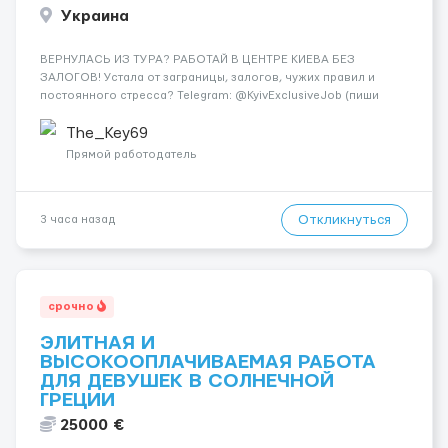
Украина
ВЕРНУЛАСЬ ИЗ ТУРА? РАБОТАЙ В ЦЕНТРЕ КИЕВА БЕЗ
ЗАЛОГОВ! Устала от заграницы, залогов, чужих правил и
постоянного стресса? Telegram: @KyivExclusiveJob (пиши
сюда!) Мы предлагаем совсем другие условия: Работа в
самом центре Киева Можно работать в эскорте или в
The_Key69
эротическом массаже (н...
Прямой работодатель
Откликнуться
3 часа назад
срочно
ЭЛИТНАЯ И
ВЫСОКООПЛАЧИВАЕМАЯ РАБОТА
ДЛЯ ДЕВУШЕК В СОЛНЕЧНОЙ
ГРЕЦИИ
25000 €