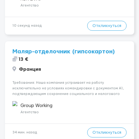
Агентство
Откликнуться
10 секунд назад
Маляр-отделочник (гипсокартон)
13 €
Франция
Требования: Наша компания устраивает на работу
исключительно на условиях командировки с документом A1,
подтверждающим сохранение социального и налогового
статуса в стране проживания во время работы в ЕС.Документ
A1 могут получить граждане стран с упрощенным доступом к
Group Working
рынку труда ЕС (Укра...
Агентство
Откликнуться
34 мин. назад