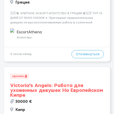
Греция
🇬🇷💎 ЭЛИТНОЕ ЭСКОРТ-АГЕНТСТВО В ГРЕЦИИ 💎🇬🇷 ТУР 15
ДНЕЙ ОТ 8000-10000€ 🔹 Приглашает привлекательных
девушек на высокооплачиваемую работу в солнечной
Греции! 🔹 Если ты любишь подарки, комфорт, внимание и
хорошие деньги 💶 — это предложение для тебя! 🔹
EscortAthena
Требования: ✔️ Возраст от ...
Агентство
Откликнуться
9 часов назад
срочно
Victoria's Angels: Работа для
ухоженных девушек На Европейском
Кипре
30000 €
Кипр