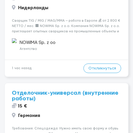
Нидерланды
Сварщик TIG / MIG / MAG/MMA — работа в Европе 💰 от 2 800 €
NETTO / мес. 🏢 NOWIMA Sp. z o.o. Компания NOWIMA Sp. z o.o.
приглашает опытных сварщиков на промышленные объекты и
заводы в странах Европы: Польша, Германия, Бельгия,
Нидерланды, Италия, Швеция, Франция. Мы гарантиру...
NOWIMA Sp. z oo
Агентство
Откликнуться
1 час назад
Отделочник-универсал (внутренние
работы)
15 €
Германия
Требования: Спецодежда: Нужно иметь свою форму и обувь