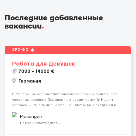
Последние добавленные
вакансии
.
СРОЧНО
Работа для Девушек
7000 - 14000 €
Германия
В Массажные салоны тантрических массажей, приглашаем
увереных красивых Девушек к сотрудничеству. 💫 Нашим
салонам и нашему имени больше 13лет 💫 Мы находимся в
городе Берлин 💜Прямой работодатель 💙Большая
заработная плата 💚Мы гарантируем Наличие работы. Поток 💝
Massagen
incall / Out...
Прямой работодатель