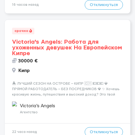
Откликнуться
16 часов назад
срочно
Victoria's Angels: Работа для
ухоженных девушек На Европейском
Кипре
30000 €
Кипр
🏝️ ЛУЧШИЙ СЕЗОН НА ОСТРОВЕ — КИПР 🇨🇾 💶💶💶 💎
ПРЯМОЙ РАБОТОДАТЕЛЬ — БЕЗ ПОСРЕДНИКОВ 💎 ✨ Хочешь
красивую жизнь, путешествия и высокий доход? Это твой
шанс изменить всё уже сейчас. 🔥 ПОЧЕМУ ИМЕННО МЫ: —
Опытная команда с годами практики — Стабильный поток
Victoria's Angels
клиентов (без ...
Агентство
Откликнуться
22 часа назад