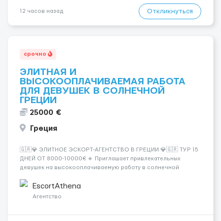
Откликнуться
12 часов назад
срочно
ЭЛИТНАЯ И
ВЫСОКООПЛАЧИВАЕМАЯ РАБОТА
ДЛЯ ДЕВУШЕК В СОЛНЕЧНОЙ
ГРЕЦИИ
25000 €
Греция
🇬🇷💎 ЭЛИТНОЕ ЭСКОРТ-АГЕНТСТВО В ГРЕЦИИ 💎🇬🇷 ТУР 15
ДНЕЙ ОТ 8000-10000€ 🔹 Приглашает привлекательных
девушек на высокооплачиваемую работу в солнечной
Греции! 🔹 Если ты любишь подарки, комфорт, внимание и
хорошие деньги 💶 — это предложение для тебя! 🔹
EscortAthena
Требования: ✔️ Возраст от ...
Агентство