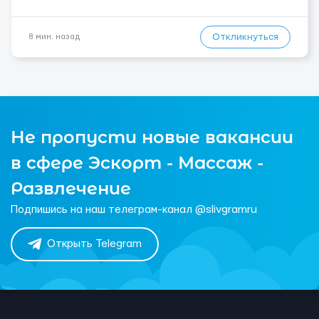
Откликнуться
8 мин. назад
Не пропусти новые вакансии
в сфере Эскорт - Массаж -
Развлечение
Подпишись на наш телеграм-канал @slivgramru
Открыть Telegram