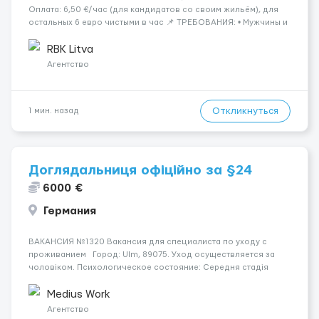
Оплата: 6,50 €/час (для кандидатов со своим жильём), для
остальных 6 евро чистыми в час 📌 ТРЕБОВАНИЯ: • Мужчины и
женщины • Без опыта работы • Ответственность и желание
работать • Готовность работать в ...
RBK Litva
Агентство
Откликнуться
1 мин. назад
Доглядальниця офіційно за §24
6000 €
Германия
ВАКАНСИЯ №1320 Вакансия для специалиста по уходу с
проживанием Город: Ulm, 89075. Уход осуществляется за
чоловіком. Психологическое состояние: Середня стадія
деменції. Мобильность пациента: Мобільний на візку (потрібна
допомога при переміщенні). Ночью пациент: Спить не пр...
Medius Work
Агентство