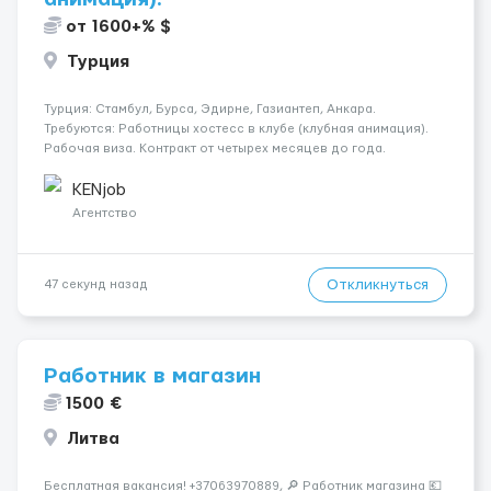
от 1600+% $
Турция
Турция: Стамбул, Бурса, Эдирне, Газиантеп, Анкара.
Требуются: Работницы хостесc в клубе (клубная анимация).
Рабочая виза. Контракт от четырех месяцев до года.
Короткий контракт от одного до трех месяцев. Мед.
страховка. Высокая зарплата + %. Легально. Безопасно.
KENjob
*Коммуникабел...
Агентство
Откликнуться
47 секунд назад
Работник в магазин
1500 €
Литва
Бесплатная вакансия! +37063970889, 🔎 Работник магазина 💶