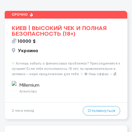
СРОЧНО
КИЕВ | ВЫСОКИЙ ЧЕК И ПОЛНАЯ
БЕЗОПАСНОСТЬ (18+)
10000 $
Украина
✨ Хочешь забыть о финансовых проблемах? Присоединяйся к
лучшим! Если тебе исполнилось 18 лет, ты привлекательна и
активна — наше предложение для тебя: ✨ 💎 Наш оффер: — 💰
Гарантированные 50/50 с ежедневной выплатой — 💵
Наличные на руки в конце каждой смены — 🏠 Шика...
Millemium
Агентство
Откликнуться
2 часа назад