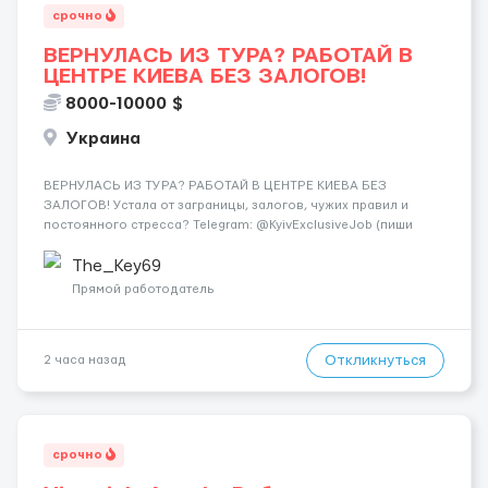
срочно
ВЕРНУЛАСЬ ИЗ ТУРА? РАБОТАЙ В
ЦЕНТРЕ КИЕВА БЕЗ ЗАЛОГОВ!
8000-10000 $
Украина
ВЕРНУЛАСЬ ИЗ ТУРА? РАБОТАЙ В ЦЕНТРЕ КИЕВА БЕЗ
ЗАЛОГОВ! Устала от заграницы, залогов, чужих правил и
постоянного стресса? Telegram: @KyivExclusiveJob (пиши
сюда!) Мы предлагаем совсем другие условия: Работа в
самом центре Киева Можно работать в эскорте или в
The_Key69
эротическом массаже (н...
Прямой работодатель
Откликнуться
2 часа назад
срочно