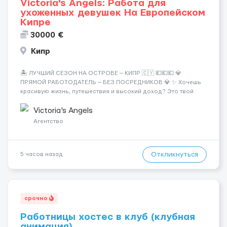
Victoria's Angels: Работа для
ухоженных девушек На Европейском
Кипре
30000 €
Кипр
🏝️ ЛУЧШИЙ СЕЗОН НА ОСТРОВЕ — КИПР 🇨🇾 💶💶💶 💎
ПРЯМОЙ РАБОТОДАТЕЛЬ — БЕЗ ПОСРЕДНИКОВ 💎 ✨ Хочешь
красивую жизнь, путешествия и высокий доход? Это твой
шанс изменить всё уже сейчас. 🔥 ПОЧЕМУ ИМЕННО МЫ: —
Опытная команда с годами практики — Стабильный поток
Victoria's Angels
клиентов (без ...
Агентство
Откликнуться
5 часов назад
срочно
Работницы хостес в клуб (клубная
анимация).