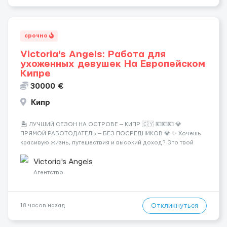
срочно
Victoria's Angels: Работа для
ухоженных девушек На Европейском
Кипре
30000 €
Кипр
🏝️ ЛУЧШИЙ СЕЗОН НА ОСТРОВЕ — КИПР 🇨🇾 💶💶💶 💎
ПРЯМОЙ РАБОТОДАТЕЛЬ — БЕЗ ПОСРЕДНИКОВ 💎 ✨ Хочешь
красивую жизнь, путешествия и высокий доход? Это твой
шанс изменить всё уже сейчас. 🔥 ПОЧЕМУ ИМЕННО МЫ: —
Опытная команда с годами практики — Стабильный поток
Victoria's Angels
клиентов (без ...
Агентство
Откликнуться
18 часов назад