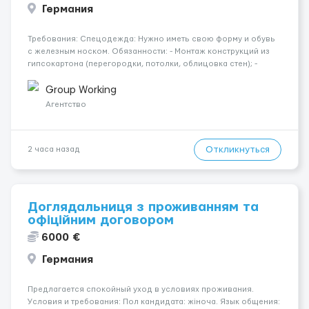
Германия
Требования: Спецодежда: Нужно иметь свою форму и обувь
с железным носком. Обязанности: - Монтаж конструкций из
гипсокартона (перегородки, потолки, облицовка стен); -
Подготовка поверхностей под отделку; - Выполнение
малярных работ (шпатлевка, грунтовка, покраска); -
Group Working
Штукатурные работы ...
Агентство
Откликнуться
2 часа назад
Доглядальниця з проживанням та
офіційним договором
6000 €
Германия
Предлагается спокойный уход в условиях проживания.
Условия и требования: Пол кандидата: жіноча. Язык общения: