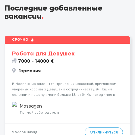
Последние добавленные
вакансии
.
СРОЧНО
Работа для Девушек
7000 - 14000 €
Германия
В Массажные салоны тантрических массажей, приглашаем
увереных красивых Девушек к сотрудничеству. 💫 Нашим
салонам и нашему имени больше 13лет 💫 Мы находимся в
городе Берлин 💜Прямой работодатель 💙Большая
заработная плата 💚Мы гарантируем Наличие работы. Поток 💝
Massagen
incall / Out...
Прямой работодатель
Откликнуться
9 часов назад