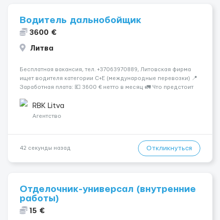
Водитель дальнобойщик
3600 €
Литва
Бесплатная вакансия, тел. +37063970889, Литовская фирма
ищет водителя категории C+E (международные перевозки) 📍
Заработная плата: 💶 3600 € нетто в месяц 🚛 Что предстоит
делать: Международные перевозки на тентах и
рефрижераторах. В среднем 400–500 км в день. Погрузки и
RBK Litva
разгрузки ...
Агентство
Откликнуться
42 секунды назад
Отделочник-универсал (внутренние
работы)
15 €