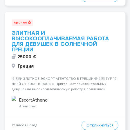
срочно
ЭЛИТНАЯ И
ВЫСОКООПЛАЧИВАЕМАЯ РАБОТА
ДЛЯ ДЕВУШЕК В СОЛНЕЧНОЙ
ГРЕЦИИ
25000 €
Греция
🇬🇷💎 ЭЛИТНОЕ ЭСКОРТ-АГЕНТСТВО В ГРЕЦИИ 💎🇬🇷 ТУР 15
ДНЕЙ ОТ 8000-10000€ 🔹 Приглашает привлекательных
девушек на высокооплачиваемую работу в солнечной
Греции! 🔹 Если ты любишь подарки, комфорт, внимание и
хорошие деньги 💶 — это предложение для тебя! 🔹
EscortAthena
Требования: ✔️ Возраст от ...
Агентство
Откликнуться
12 часов назад