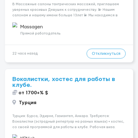
В Массажные салоны тантрических массажей, приглашаем
увереных красивых Девушек к сотрудничеству. 💫 Нашим
салонам и нашему имени больше 13лет 💫 Мы находимся в
городе Берлин 💜Прямой работодатель 💙Большая
заработная плата 💚Мы гарантируем Наличие работы. Поток 💝
Massagen
incall / Out...
Прямой работодатель
Откликнуться
22 часа назад
Вокалистки, хостес для работы в
клубе.
от 1700+% $
Турция
Турция: Бурса, Эдирне, Газиантеп, Анкара. Требуются:
Вокалистки (эстрадный репертуар на разных языках) + хостеc,
со своей программой для работы в клубе. Рабочая виза.
Контракт от четырех месяцев до года. Короткий контракт от