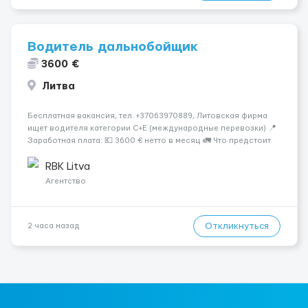
Водитель дальнобойщик
3600 €
Литва
Бесплатная вакансия, тел. +37063970889, Литовская фирма
ищет водителя категории C+E (международные перевозки) 📍
Заработная плата: 💶 3600 € нетто в месяц 🚛 Что предстоит
делать: Международные перевозки на тентах и
рефрижераторах. В среднем 400–500 км в день. Погрузки и
RBK Litva
разгрузки ...
Агентство
Откликнуться
2 часа назад