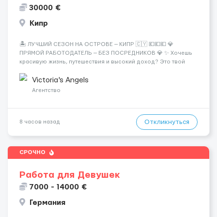
30000 €
Кипр
🏝️ ЛУЧШИЙ СЕЗОН НА ОСТРОВЕ — КИПР 🇨🇾 💶💶💶 💎
ПРЯМОЙ РАБОТОДАТЕЛЬ — БЕЗ ПОСРЕДНИКОВ 💎 ✨ Хочешь
красивую жизнь, путешествия и высокий доход? Это твой
шанс изменить всё уже сейчас. 🔥 ПОЧЕМУ ИМЕННО МЫ: —
Опытная команда с годами практики — Стабильный поток
Victoria's Angels
клиентов (без ...
Агентство
Откликнуться
8 часов назад
СРОЧНО
Работа для Девушек
7000 - 14000 €
Германия