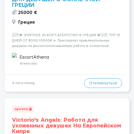
ГРЕЦИИ
25000 €
Греция
🇬🇷💎 ЭЛИТНОЕ ЭСКОРТ-АГЕНТСТВО В ГРЕЦИИ 💎🇬🇷 ТУР 15
ДНЕЙ ОТ 8000-10000€ 🔹 Приглашает привлекательных
девушек на высокооплачиваемую работу в солнечной
Греции! 🔹 Если ты любишь подарки, комфорт, внимание и
хорошие деньги 💶 — это предложение для тебя! 🔹
EscortAthena
Требования: ✔️ Возраст от ...
Агентство
Откликнуться
4 часа назад
срочно
Victoria's Angels: Работа для
ухоженных девушек На Европейском
Кипре