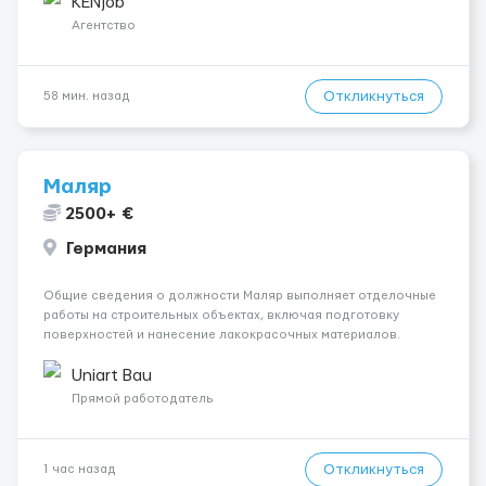
одного до трех месяцев. Мед. страховка. Высокая зарплат...
KENjob
Агентство
Откликнуться
58 мин. назад
Маляр
2500+ €
Германия
Общие сведения о должности Маляр выполняет отделочные
работы на строительных объектах, включая подготовку
поверхностей и нанесение лакокрасочных материалов.
Основная работа выполняется в Берлине. Ищем
профессионалов на месте, приглашения делаем только для
Uniart Bau
профессионалов с доказательным портф...
Прямой работодатель
Откликнуться
1 час назад