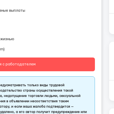
вные выплаты
 жизнью
am)
я с работодателем
едусматривать только виды трудовой
одательство страны осуществления такой
а, недопущение торговли людьми, сексуальной
ления в объявлении несоответствия таким
тору, и если ваша жалоба подтвердится —
удалено, а его автор получит предупреждение или