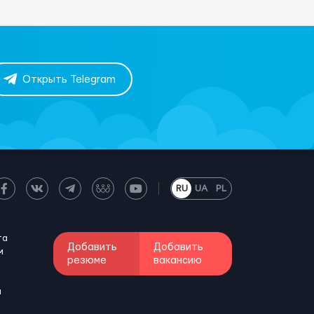
Открыть Telegram
RU
UA
PL
та
Добавить
Добавить
м
резюме
вакансию
и