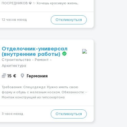
ПОСРЕДНИКОВ 💎 ✨ Хочешь красивую жизнь,
путешествия и высокий доход? Это твой шанс
изменить всё уже сейчас. 🔥 ПОЧЕМУ ИМЕННО МЫ:
— Опытная команда с годами практики —
Откликнуться
12 часов назад
Стабильный поток клиентов (без ...
Отделочник-универсал
(внутренние работы)
Строительство - Ремонт -
Архитектура
15 €
Германия
Требования: Спецодежда: Нужно иметь свою
форму и обувь с железным носком. Обязанности: -
Монтаж конструкций из гипсокартона
(перегородки, потолки, облицовка стен); -
Подготовка поверхностей под отделку; -
Выполнение малярных работ (шпатлевка,
Откликнуться
3 часа назад
грунтовка, покраска); - Штукатурные работы ...