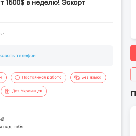
т 1500$ в неделю! Эскорт
026
казать телефон
м
Постоянная работа
Без языка
П
Для Украинцев
ий
я под тебя