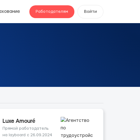
ахование
Работодателям
Войти
Luxe Amouré
Прямой работодатель
на layboard с 26.09.2024