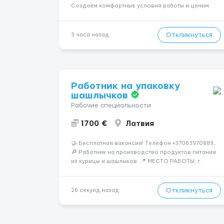
Создаём комфортные условия работы и ценим
уважительное отношение к каждой сотруднице.
Что мы предлагаем: 💎 Высокий доход — от 2000 €
в неделю и выше 💎 Честная сис...
Откликнуться
3 часа назад
Работник на упаковку
шашлычков
Рабочие специальности
1700 €
Латвия
🤝 Бесплатная вакансия! Tелефон +37063970889,
🔎 Работник на производство продуктов питания
из курицы и шашлыков. 📍 МЕСТО РАБОТЫ: г.
Кеаданяй, Литва 📌 ТРЕБОВАНИЯ: - Женщины и
Мужчины возраст 18-60 лет - опыт работы НЕ
нужен 📆 ГРАФИК РАБОТЫ: - ПН по ВС, выходные
Откликнуться
26 секунд назад
плавающие &n...