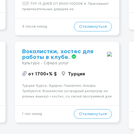
🇬🇷 ТУР 15 ДНЕЙ ОТ 8000-10000€ 🔹 Приглашает
привлекательных девушек на
высокооплачиваемую работу в солнечной Греции!
🔹 Если ты любишь подарки, комфорт, внимание и
хорошие деньги 💶 — это предложение для тебя! 🔹
Откликнуться
9 часов назад
Требования: ✔️ Возраст от ...
Вокалистки, хостес для
работы в клубе.
Культура - Сфера услуг
от 1700+% $
Турция
Турция: Бурса, Эдирне, Газиантеп, Анкара.
Требуются: Вокалистки (эстрадный репертуар на
разных языках) + хостеc, со своей программой для
работы в клубе. Рабочая виза. Контракт от четырех
месяцев до года. Короткий контракт от одного до
трех месяцев. Мед. страховка. Высокая зарплат...
Откликнуться
1 час назад