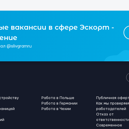
е вакансии в сфере Эскорт -
чение
ал @slivgramru
стройству
Работа в Польше
Публичная офер
Работа в Германии
Как мы проверяе
раницей
Работа в Чехии
работодателей
Отказ от
ий
ответственност
Современное