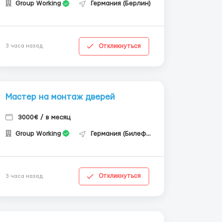
Group Working
Германия (Берлин)
Откликнуться
3 часа назад
Мастер на монтаж дверей
3000€ / в месяц
Group Working
Германия (Билефельд)
Откликнуться
3 часа назад