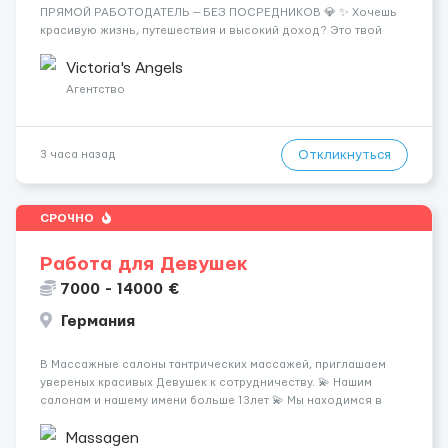
ПРЯМОЙ РАБОТОДАТЕЛЬ — БЕЗ ПОСРЕДНИКОВ 💎 ✨ Хочешь
красивую жизнь, путешествия и высокий доход? Это твой
шанс изменить всё уже сейчас. 🔥 ПОЧЕМУ ИМЕННО МЫ: —
Опытная команда с годами практики — Стабильный поток
Victoria's Angels
клиентов (без ...
Агентство
Откликнуться
3 часа назад
СРОЧНО
Работа для Девушек
7000 - 14000 €
Германия
В Массажные салоны тантрических массажей, приглашаем
увереных красивых Девушек к сотрудничеству. 💫 Нашим
салонам и нашему имени больше 13лет 💫 Мы находимся в
городе Берлин 💜Прямой работодатель 💙Большая
заработная плата 💚Мы гарантируем Наличие работы. Поток 💝
Massagen