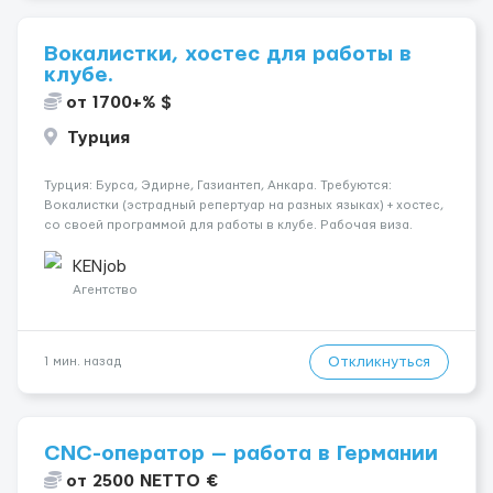
Вокалистки, хостес для работы в
клубе.
от 1700+% $
Турция
Турция: Бурса, Эдирне, Газиантеп, Анкара. Требуются:
Вокалистки (эстрадный репертуар на разных языках) + хостеc,
со своей программой для работы в клубе. Рабочая виза.
Контракт от четырех месяцев до года. Короткий контракт от
одного до трех месяцев. Мед. страховка. Высокая зарплат...
KENjob
Агентство
Откликнуться
1 мин. назад
CNC-оператор — работа в Германии
от 2500 NETTO €