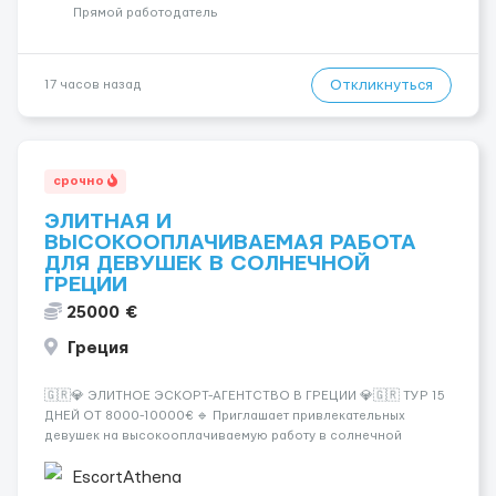
incall / Out...
Прямой работодатель
Откликнуться
17 часов назад
срочно
ЭЛИТНАЯ И
ВЫСОКООПЛАЧИВАЕМАЯ РАБОТА
ДЛЯ ДЕВУШЕК В СОЛНЕЧНОЙ
ГРЕЦИИ
25000 €
Греция
🇬🇷💎 ЭЛИТНОЕ ЭСКОРТ-АГЕНТСТВО В ГРЕЦИИ 💎🇬🇷 ТУР 15
ДНЕЙ ОТ 8000-10000€ 🔹 Приглашает привлекательных
девушек на высокооплачиваемую работу в солнечной
Греции! 🔹 Если ты любишь подарки, комфорт, внимание и
хорошие деньги 💶 — это предложение для тебя! 🔹
EscortAthena
Требования: ✔️ Возраст от ...