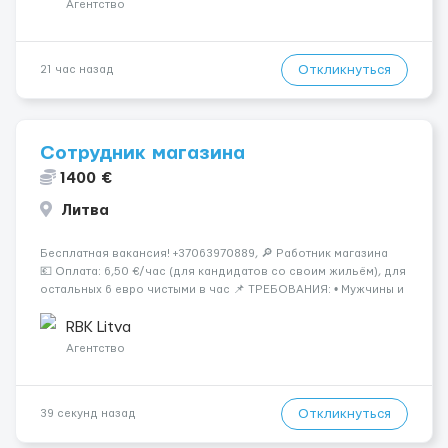
Агентство
Откликнуться
21 час назад
Сотрудник магазина
1400 €
Литва
Бесплатная вакансия! +37063970889, 🔎 Работник магазина
💶 Оплата: 6,50 €/час (для кандидатов со своим жильём), для
остальных 6 евро чистыми в час 📌 ТРЕБОВАНИЯ: • Мужчины и
женщины • Без опыта работы • Ответственность и желание
работать &bul...
RBK Litva
Агентство
Откликнуться
39 секунд назад