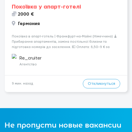
Покоївка у апарт-готелі
2000 €
Германия
Покоївка в апарт-готель | Франкфурт-на-Майні (Німеччина) 🧹
Прибирання апартаментів, заміна постільної білизни та
підготовка номерів до заселення. 💶 Оплата: 6,50–9 € за
номер, під час стажування — 8 €/год. Середній дохід —
близько 2000 € на місяць (після вирахув...
Re_cruiter
Агентство
Откликнуться
9 мин. назад
Не пропусти новые вакансии