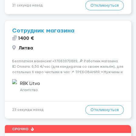
Откликнуться
21 секунда назад
Сотрудник магазина
1400 €
Литва
Бесплатная вакансия! +37063970889, 🔎 Работник магазина
💶 Оплата: 6,50 €/час (для кандидатов со своим жильём), для
остальных 6 евро чистыми в час 📌 ТРЕБОВАНИЯ: • Мужчины и
женщины • Без опыта работы • Ответственность и желание
работать &bul...
RBK Litva
Агентство
Откликнуться
23 секунды назад
СРОЧНО