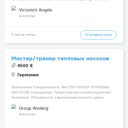
шанс изменить всё уже сейчас. 🔥 ПОЧЕМУ ИМЕННО МЫ: —
Опытная команда с годами практики — Стабильный поток
Victoria's Angels
клиентов (без ...
Агентство
Откликнуться
9 часов назад
Мастер/тренер тепловых насосов
4500 €
Германия
Требования: ‍Специальность: МАСТЕР/ТРЕНЕР ТЕПЛОВЫХ
НАСОСОВ Спецодежда: Предоставляется работодателем
бесплатно. Обязанности: • выполнение полного цикла
монтажа тепловых насосов; • установка внутренних и
наружных блоков тепловых насосов; • монтаж систем
Group Working
отопления, вод...
Агентство