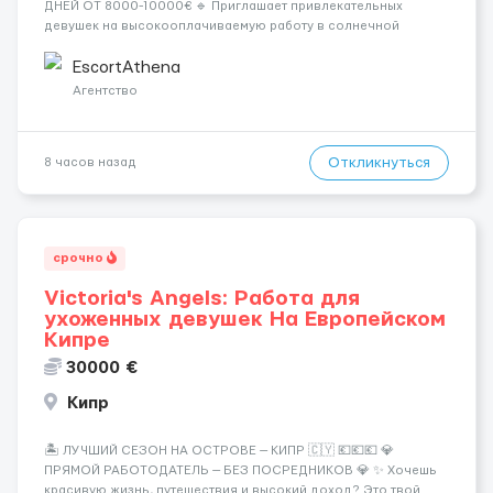
ДНЕЙ ОТ 8000-10000€ 🔹 Приглашает привлекательных
девушек на высокооплачиваемую работу в солнечной
Греции! 🔹 Если ты любишь подарки, комфорт, внимание и
хорошие деньги 💶 — это предложение для тебя! 🔹
EscortAthena
Требования: ✔️ Возраст от ...
Агентство
Откликнуться
8 часов назад
срочно
Victoria's Angels: Работа для
ухоженных девушек На Европейском
Кипре
30000 €
Кипр
🏝️ ЛУЧШИЙ СЕЗОН НА ОСТРОВЕ — КИПР 🇨🇾 💶💶💶 💎
ПРЯМОЙ РАБОТОДАТЕЛЬ — БЕЗ ПОСРЕДНИКОВ 💎 ✨ Хочешь
красивую жизнь, путешествия и высокий доход? Это твой