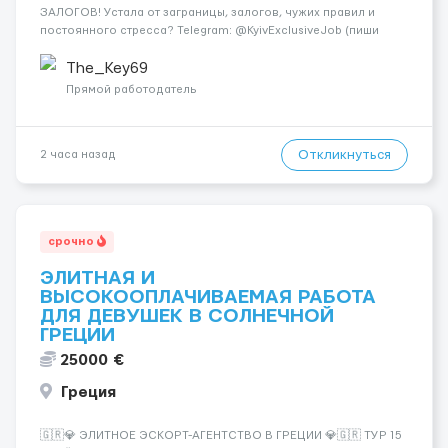
ЗАЛОГОВ! Устала от заграницы, залогов, чужих правил и
постоянного стресса? Telegram: @KyivExclusiveJob (пиши
сюда!) Мы предлагаем совсем другие условия: Работа в
самом центре Киева Можно работать в эскорте или в
The_Key69
эротическом массаже (н...
Прямой работодатель
Откликнуться
2 часа назад
срочно
ЭЛИТНАЯ И
ВЫСОКООПЛАЧИВАЕМАЯ РАБОТА
ДЛЯ ДЕВУШЕК В СОЛНЕЧНОЙ
ГРЕЦИИ
25000 €
Греция
🇬🇷💎 ЭЛИТНОЕ ЭСКОРТ-АГЕНТСТВО В ГРЕЦИИ 💎🇬🇷 ТУР 15