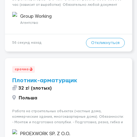
час (зависит от выработки) Обязательно любой документ
подтверждающий умение пользоваться газорезкой; Умения
в сварке и электрике - преимущество...
Group Working
Агентство
Откликнуться
56 секунд назад
срочно
Плотник-арматурщик
32 zł (злотых)
Польша
Работа на строительных объектах (частные дома,
коммерческие здания, многоквартирные дома). Обязанности:
- Монтаж и подготовка опалубки. - Подготовка, резка, гибка и
монтаж арматуры согласно технической документации. -
Связка арматурных стержней. - Заливка бетона. - Демонтаж
PROEXWORK SP. Z O.O.