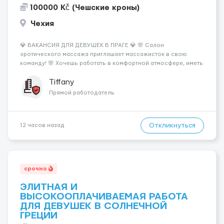
100000 Kč (Чешские кроны)
Чехия
💎 ВАКАНСИЯ ДЛЯ ДЕВУШЕК В ПРАГЕ 💎 🌸 Салон
эротического массажа приглашает массажисток в свою
команду! 🌸 Хочешь работать в комфортной атмосфере, иметь
высокий доход и самостоятельно выбирать удобный график?
Тогда мы ждём именно тебя! 💆‍♀️✨ 💰 ЧТО МЫ ПРЕДЛАГАЕМ: 🔥
Tiffany
Доход от 4 000 €...
Прямой работодатель
Откликнуться
12 часов назад
срочно
ЭЛИТНАЯ И
ВЫСОКООПЛАЧИВАЕМАЯ РАБОТА
ДЛЯ ДЕВУШЕК В СОЛНЕЧНОЙ
ГРЕЦИИ