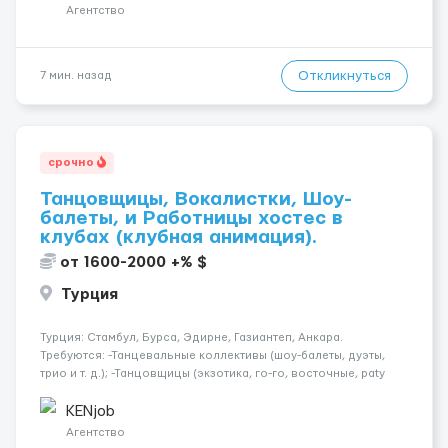
опалубки после за...
Агентство
Откликнуться
7 мин. назад
срочно
Танцовщицы, Вокалистки, Шоу-
балеты, и Работницы хостес в
клубах (клубная анимация).
от 1600-2000 +% $
Турция
Турция: Стамбул, Бурса, Эдирне, Газиантеп, Анкара.
Требуются: -Танцевальные коллективы (шоу-балеты, дуэты,
трио и т. д.); -Танцовщицы (экзотика, го-го, восточные, paty
girls, и т. д.); -Вокалистки (эстрадный репертуар на разных
языках); -Гимнастки; -Работницы хостесc в кл...
KENjob
Агентство