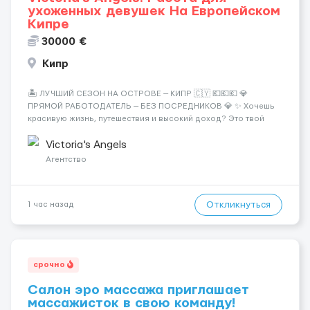
ухоженных девушек На Европейском
Кипре
30000 €
Кипр
🏝️ ЛУЧШИЙ СЕЗОН НА ОСТРОВЕ — КИПР 🇨🇾 💶💶💶 💎
ПРЯМОЙ РАБОТОДАТЕЛЬ — БЕЗ ПОСРЕДНИКОВ 💎 ✨ Хочешь
красивую жизнь, путешествия и высокий доход? Это твой
шанс изменить всё уже сейчас. 🔥 ПОЧЕМУ ИМЕННО МЫ: —
Опытная команда с годами практики — Стабильный поток
Victoria's Angels
клиентов (без ...
Агентство
Откликнуться
1 час назад
срочно
Салон эро массажа приглашает
массажисток в свою команду!