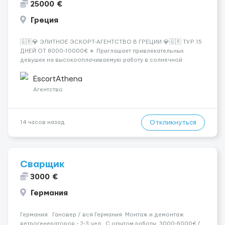
25000 €
Греция
🇬🇷💎 ЭЛИТНОЕ ЭСКОРТ-АГЕНТСТВО В ГРЕЦИИ 💎🇬🇷 ТУР 15
ДНЕЙ ОТ 8000-10000€ 🔹 Приглашает привлекательных
девушек на высокооплачиваемую работу в солнечной
Греции! 🔹 Если ты любишь подарки, комфорт, внимание и
хорошие деньги 💶 — это предложение для тебя! 🔹
EscortAthena
Требования: ✔️ Возраст от ...
Агентство
Откликнуться
14 часов назад
Сварщик
3000 €
Германия
Германия Гановер / вся Германия Монтаж и демонтаж
ветрогенераторов - 2-3 чел. С опытом работы 3000-6000€ /