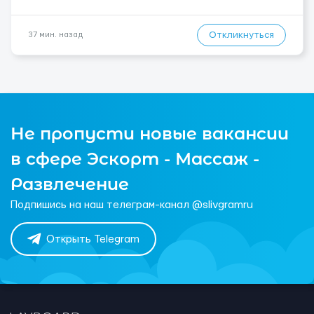
Откликнуться
37 мин. назад
Не пропусти новые вакансии
в сфере Эскорт - Массаж -
Развлечение
Подпишись на наш телеграм-канал @slivgramru
Открыть Telegram