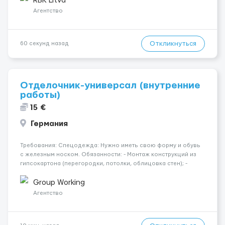
RBK Litva
Агентство
Откликнуться
60 секунд назад
Отделочник-универсал (внутренние
работы)
15 €
Германия
Требования: Спецодежда: Нужно иметь свою форму и обувь
с железным носком. Обязанности: - Монтаж конструкций из
гипсокартона (перегородки, потолки, облицовка стен); -
Подготовка поверхностей под отделку; - Выполнение
малярных работ (шпатлевка, грунтовка, покраска); -
Group Working
Штукатурные работы ...
Агентство