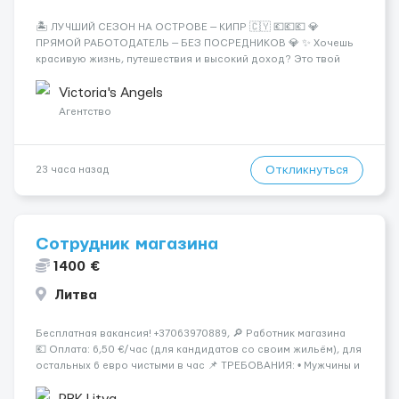
🏝️ ЛУЧШИЙ СЕЗОН НА ОСТРОВЕ — КИПР 🇨🇾 💶💶💶 💎
ПРЯМОЙ РАБОТОДАТЕЛЬ — БЕЗ ПОСРЕДНИКОВ 💎 ✨ Хочешь
красивую жизнь, путешествия и высокий доход? Это твой
шанс изменить всё уже сейчас. 🔥 ПОЧЕМУ ИМЕННО МЫ: —
Опытная команда с годами практики — Стабильный поток
Victoria's Angels
клиентов (без ...
Агентство
Откликнуться
23 часа назад
Сотрудник магазина
1400 €
Литва
Бесплатная вакансия! +37063970889, 🔎 Работник магазина
💶 Оплата: 6,50 €/час (для кандидатов со своим жильём), для
остальных 6 евро чистыми в час 📌 ТРЕБОВАНИЯ: • Мужчины и
женщины • Без опыта работы • Ответственность и желание
работать &bul...