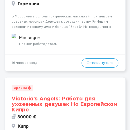
Германия
В Массажные салоны тантрических массажей, приглашаем
увереных красивых Девушек к сотрудничеству. 💫 Нашим
салонам и нашему имени больше 13лет 💫 Мы находимся в
городе Берлин 💜Прямой работодатель 💙Большая
заработная плата 💚Мы гарантируем Наличие работы. Поток 💝
Massagen
incall / Out...
Прямой работодатель
Откликнуться
16 часов назад
срочно
Victoria's Angels: Работа для
ухоженных девушек На Европейском
Кипре
30000 €
Кипр