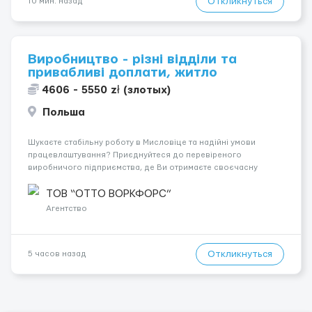
Откликнуться
10 мин. назад
Виробництво - різні відділи та
привабливі доплати, житло
4606 - 5550 zł (злотых)
Польша
Шукаєте стабільну роботу в Мисловіце та надійні умови
працевлаштування? Приєднуйтеся до перевіреного
виробничого підприємства, де Ви отримаєте своєчасну
заробітну плату, навчання з першого дня та можливість
підібрати посаду відповідно до Ваших навичок
ТОВ “ОТТО ВОРКФОРС”
Локація: Мисловіце Форма пр...
Агентство
Откликнуться
5 часов назад