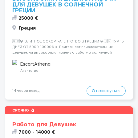
ДЛЯ ДЕВУШЕК В СОЛНЕЧНОЙ
ГРЕЦИИ
25000 €
Греция
🇬🇷💎 ЭЛИТНОЕ ЭСКОРТ-АГЕНТСТВО В ГРЕЦИИ 💎🇬🇷 ТУР 15
ДНЕЙ ОТ 8000-10000€ 🔹 Приглашает привлекательных
девушек на высокооплачиваемую работу в солнечной
Греции! 🔹 Если ты любишь подарки, комфорт, внимание и
хорошие деньги 💶 — это предложение для тебя! 🔹
EscortAthena
Требования: ✔️ Возраст от ...
Агентство
Откликнуться
14 часов назад
СРОЧНО
Работа для Девушек
7000 - 14000 €