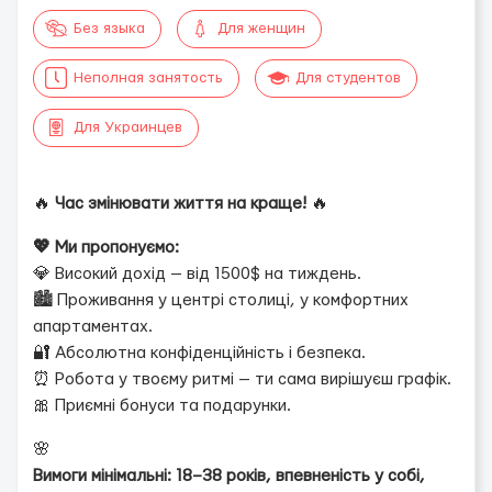
Без языка
Для женщин
Неполная занятость
Для студентов
Для Украинцев
🔥
Час змінювати життя на краще!
🔥
💖 Ми пропонуємо:
💎 Високий дохід — від 1500$ на тиждень.
🏙 Проживання у центрі столиці, у комфортних
апартаментах.
🔐 Абсолютна конфіденційність і безпека.
⏰ Робота у твоєму ритмі — ти сама вирішуєш графік.
🎀 Приємні бонуси та подарунки.
🌸
Вимоги мінімальні: 18–38 років, впевненість у собі,