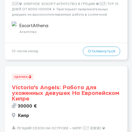
🇬🇷💎 ЭЛИТНОЕ ЭСКОРТ-АГЕНТСТВО В ГРЕЦИИ 💎🇬🇷 ТУР 15
ДНЕЙ ОТ 8000-10000€ 🔹 Приглашает привлекательных
девушек на высокооплачиваемую работу в солнечной
Греции! 🔹 Если ты любишь подарки, комфорт, внимание и
хорошие деньги 💶 — это предложение для тебя! 🔹
EscortAthena
Требования: ✔️ Возраст от ...
Агентство
Откликнуться
10 часов назад
срочно
Victoria's Angels: Работа для
ухоженных девушек На Европейском
Кипре
30000 €
Кипр
🏝️ ЛУЧШИЙ СЕЗОН НА ОСТРОВЕ — КИПР 🇨🇾 💶💶💶 💎