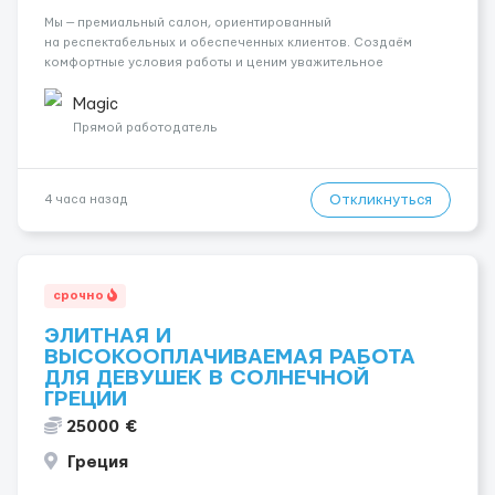
Мы — премиальный салон, ориентированный
на респектабельных и обеспеченных клиентов. Создаём
комфортные условия работы и ценим уважительное
отношение к каждой сотруднице. Что мы предлагаем:
💎 Высокий доход — от 2000 € в неделю и выше 💎 Честная
Magic
сис...
Прямой работодатель
Откликнуться
4 часа назад
срочно
ЭЛИТНАЯ И
ВЫСОКООПЛАЧИВАЕМАЯ РАБОТА
ДЛЯ ДЕВУШЕК В СОЛНЕЧНОЙ
ГРЕЦИИ
25000 €
Греция