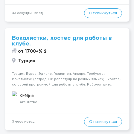
Откликнуться
43 секунды назад
Вокалистки, хостес для работы в
клубе.
от 1700+% $
Турция
Турция: Бурса, Эдирне, Газиантеп, Анкара. Требуются:
Вокалистки (эстрадный репертуар на разных языках) + хостеc,
со своей программой для работы в клубе. Рабочая виза.
Контракт от четырех месяцев до года. Короткий контракт от
одного до трех месяцев. Мед. страховка. Высокая зарплат...
KENjob
Агентство
Откликнуться
3 часа назад