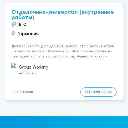
Отделочник-универсал (внутренние
работы)
15 €
Германия
Требования: Спецодежда: Нужно иметь свою форму и обувь
с железным носком. Обязанности: - Монтаж конструкций из
гипсокартона (перегородки, потолки, облицовка стен); -
Подготовка поверхностей под отделку; - Выполнение
малярных работ (шпатлевка, грунтовка, покраска); -
Group Working
Штукатурные работы ...
Агентство
Откликнуться
4 часа назад