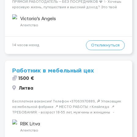
ПРЯМОЙ РАБОТОДАТЕЛЬ — БЕЗ ПОСРЕДНИКОВ 💎 ✨ Хочешь
красивую жизнь, путешествия и высокий доход? Это твой
шанс изменить всё уже сейчас. 🔥 ПОЧЕМУ ИМЕННО МЫ: —
Опытная команда с годами практики — Стабильный поток
Victoria's Angels
клиентов (без ...
Агентство
Откликнуться
14 часов назад
Работник в мебельный цех
1500 €
Литва
Бесплатная вакансия! Tелефон +37063970889, 🔎 Упаковщик
на мебельной фабрике 📍 МЕСТО РАБОТЫ: г.Клайпеда 📌
ТРЕБОВАНИЯ: - возраст 18-55 лет, мужчины и женщины -
можно без опыта работы 💳 ОПЛАТА ТРУДА: - ставка 6 евро/
час нетто 📃 ОБЯЗАННОСТИ: - с...
RBK Litva
Агентство