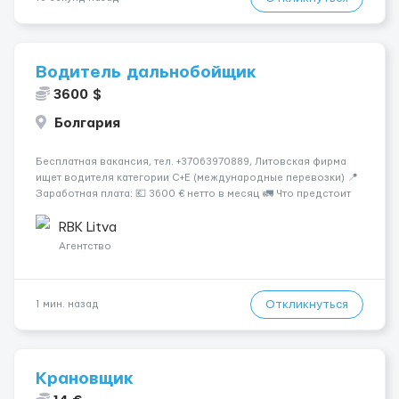
Водитель дальнобойщик
3600 $
Болгария
Бесплатная вакансия, тел. +37063970889, Литовская фирма
ищет водителя категории C+E (международные перевозки) 📍
Заработная плата: 💶 3600 € нетто в месяц 🚛 Что предстоит
делать: Международные перевозки на тентах и
рефрижераторах. В среднем 400–500 км в день. Погрузки и
RBK Litva
разгрузки...
Агентство
Откликнуться
1 мин. назад
Крановщик