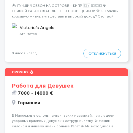
🏝️ ЛУЧШИЙ СЕЗОН НА ОСТРОВЕ — КИПР 🇨🇾 💶💶💶 💎
ПРЯМОЙ РАБОТОДАТЕЛЬ — БЕЗ ПОСРЕДНИКОВ 💎 ✨ Хочешь
красивую жизнь, путешествия и высокий доход? Это твой
шанс изменить всё уже сейчас. 🔥 ПОЧЕМУ ИМЕННО МЫ: —
Опытная команда с годами практики — Стабильный поток
Victoria's Angels
клиентов (без ...
Агентство
Откликнуться
9 часов назад
СРОЧНО
Работа для Девушек
7000 - 14000 €
Германия
В Массажные салоны тантрических массажей, приглашаем
увереных красивых Девушек к сотрудничеству. 💫 Нашим
салонам и нашему имени больше 13лет 💫 Мы находимся в
городе Берлин 💜Прямой работодатель 💙Большая