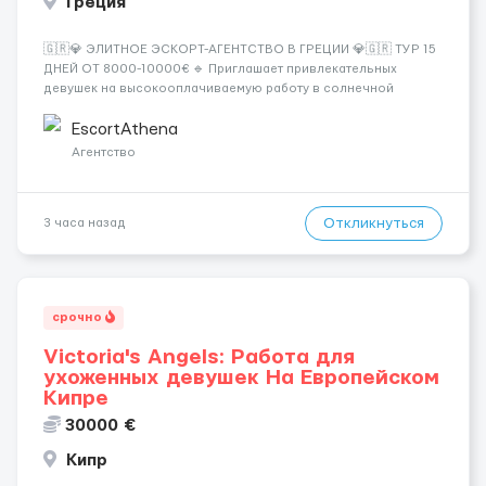
Греция
🇬🇷💎 ЭЛИТНОЕ ЭСКОРТ-АГЕНТСТВО В ГРЕЦИИ 💎🇬🇷 ТУР 15
ДНЕЙ ОТ 8000-10000€ 🔹 Приглашает привлекательных
девушек на высокооплачиваемую работу в солнечной
Греции! 🔹 Если ты любишь подарки, комфорт, внимание и
хорошие деньги 💶 — это предложение для тебя! 🔹
EscortAthena
Требования: ✔️ Возраст от ...
Агентство
Откликнуться
3 часа назад
срочно
Victoria's Angels: Работа для
ухоженных девушек На Европейском
Кипре
30000 €
Кипр