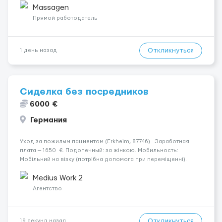
заработная плата 💚Мы гарантируем Наличие работы. Поток 💝
Massagen
incall / Out...
Прямой работодатель
Откликнуться
1 день назад
Сиделка без посредников
6000 €
Германия
Уход за пожилым пациентом (Erkheim, 87746) Заработная
плата — 1650 €. Подопечный: за жінкою. Мобильность:
Мобільний на візку (потрібна допомога при переміщенні).
Психологическое состояние: В ясному розумі. Ночной режим:
Прокидається один-два рази за ніч. &nb...
Medius Work 2
Агентство
Откликнуться
19 секунд назад