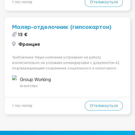
Откликнуться
1 час назад
Маляр-отделочник (гипсокартон)
13 €
Франция
Требования: Наша компания устраивает на работу
исключительно на условиях командировки с документом A1,
подтверждающим сохранение социального и налогового
статуса в стране проживания во время работы в ЕС.Документ
A1 могут получить граждане стран с упрощенным доступом к
Group Working
рынку труда ЕС (Укра...
Агентство
Откликнуться
1 час назад