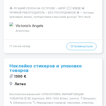
🏝️ ЛУЧШИЙ СЕЗОН НА ОСТРОВЕ — КИПР 🇨🇾 💶💶💶 💎
ПРЯМОЙ РАБОТОДАТЕЛЬ — БЕЗ ПОСРЕДНИКОВ 💎 ✨ Хочешь
красивую жизнь, путешествия и высокий доход? Это твой
шанс изменить всё уже сейчас. 🔥 ПОЧЕМУ ИМЕННО МЫ: —
Опытная команда с годами практики — Стабильный поток
Victoria's Angels
клиентов (без ...
Агентство
Откликнуться
17 часов назад
Наклейка стикеров и упаковка
товаров
1300 €
Литва
Бесплатная вакансия! +37063970889, МАРКИРОВЩИК
ТОВАРОВ 📦 💶 Зарплата: 850–1300 €/мес. (нетто) 📍 Вильнюс;
🔧 Обязанности: 🏷️ Маркировка товаров: наклейки, этикетки,