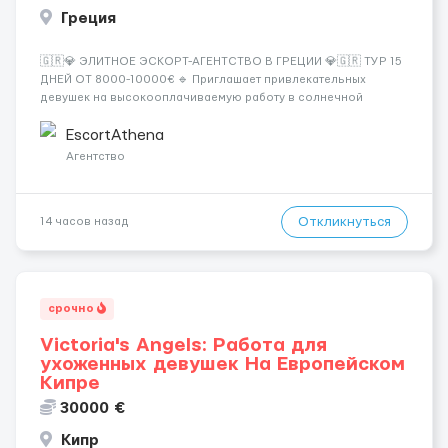
Греция
🇬🇷💎 ЭЛИТНОЕ ЭСКОРТ-АГЕНТСТВО В ГРЕЦИИ 💎🇬🇷 ТУР 15
ДНЕЙ ОТ 8000-10000€ 🔹 Приглашает привлекательных
девушек на высокооплачиваемую работу в солнечной
Греции! 🔹 Если ты любишь подарки, комфорт, внимание и
хорошие деньги 💶 — это предложение для тебя! 🔹
EscortAthena
Требования: ✔️ Возраст от ...
Агентство
Откликнуться
14 часов назад
срочно
Victoria's Angels: Работа для
ухоженных девушек На Европейском
Кипре
30000 €
Кипр