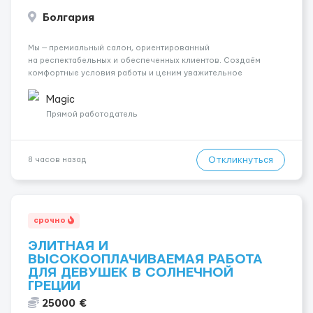
Болгария
Мы — премиальный салон, ориентированный
на респектабельных и обеспеченных клиентов. Создаём
комфортные условия работы и ценим уважительное
отношение к каждой сотруднице. Что мы предлагаем:
💎 Высокий доход — от 2000 € в неделю и выше 💎 Честная
Magic
сис...
Прямой работодатель
Откликнуться
8 часов назад
срочно
ЭЛИТНАЯ И
ВЫСОКООПЛАЧИВАЕМАЯ РАБОТА
ДЛЯ ДЕВУШЕК В СОЛНЕЧНОЙ
ГРЕЦИИ
25000 €