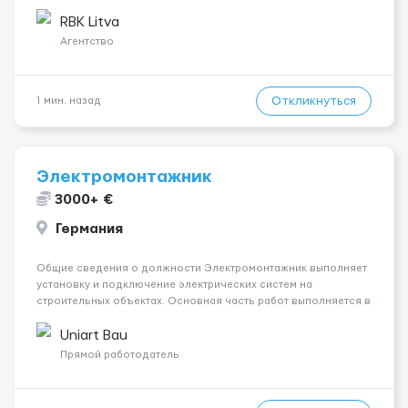
бандероли 🍷 Продукция — алкоголь, напитки, продукты,
косметика и др. 👨‍🏫 Всему обучаем на месте — опы...
RBK Litva
Агентство
Откликнуться
1 мин. назад
Электромонтажник
3000+ €
Германия
Общие сведения о должности Электромонтажник выполняет
установку и подключение электрических систем на
строительных объектах. Основная часть работ выполняется в
Берлине. Ищем профессионалов на месте, приглашения
делаем только для профессионалов с доказательным
Uniart Bau
портфолио Обязанности ...
Прямой работодатель