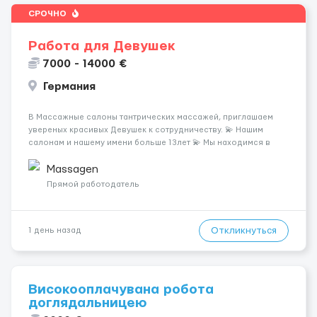
СРОЧНО
Работа для Девушек
7000 - 14000 €
Германия
В Массажные салоны тантрических массажей, приглашаем
увереных красивых Девушек к сотрудничеству. 💫 Нашим
салонам и нашему имени больше 13лет 💫 Мы находимся в
городе Берлин 💜Прямой работодатель 💙Большая
заработная плата 💚Мы гарантируем Наличие работы. Поток 💝
Massagen
incall / Out...
Прямой работодатель
Откликнуться
1 день назад
Високооплачувана робота
доглядальницею