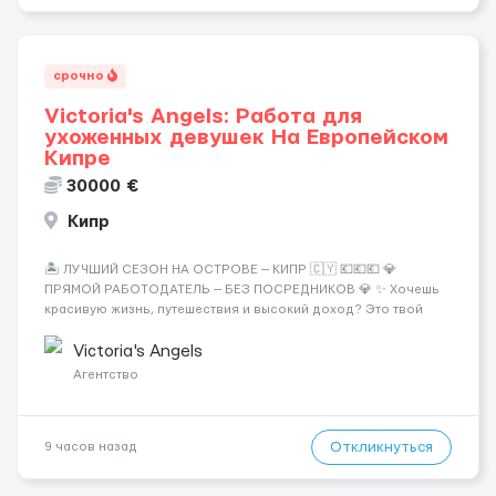
срочно
Victoria's Angels: Работа для
ухоженных девушек На Европейском
Кипре
30000 €
Кипр
🏝️ ЛУЧШИЙ СЕЗОН НА ОСТРОВЕ — КИПР 🇨🇾 💶💶💶 💎
ПРЯМОЙ РАБОТОДАТЕЛЬ — БЕЗ ПОСРЕДНИКОВ 💎 ✨ Хочешь
красивую жизнь, путешествия и высокий доход? Это твой
шанс изменить всё уже сейчас. 🔥 ПОЧЕМУ ИМЕННО МЫ: —
Опытная команда с годами практики — Стабильный поток
Victoria's Angels
клиентов (без ...
Агентство
Откликнуться
9 часов назад