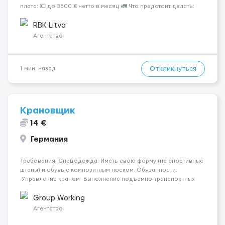
плата: 💶 до 3600 € нетто в месяц 🚛 Что предстоит делать:
Международные перевозки на тентах и рефрижераторах. В
среднем 400–500 км в день. Погр...
RBK Litva
Агентство
Откликнуться
1 мин. назад
Крановщик
14 €
Германия
Требования: Спецодежда: Иметь свою форму (не спортивные
штаны) и обувь с композитным носком. Обязанности:
-Управление краном -Выполнение подъемно-транспортных
работ на строительных объектах, -Соблюдение правил и
инструкций по безопасности. -Опыт управления различными
Group Working
типами кранов (моб...
Агентство