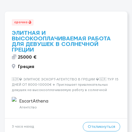
срочно
ЭЛИТНАЯ И
ВЫСОКООПЛАЧИВАЕМАЯ РАБОТА
ДЛЯ ДЕВУШЕК В СОЛНЕЧНОЙ
ГРЕЦИИ
25000 €
Греция
🇬🇷💎 ЭЛИТНОЕ ЭСКОРТ-АГЕНТСТВО В ГРЕЦИИ 💎🇬🇷 ТУР 15
ДНЕЙ ОТ 8000-10000€ 🔹 Приглашает привлекательных
девушек на высокооплачиваемую работу в солнечной
Греции! 🔹 Если ты любишь подарки, комфорт, внимание и
хорошие деньги 💶 — это предложение для тебя! 🔹
EscortAthena
Требования: ✔️ Возраст от ...
Агентство
Откликнуться
3 часа назад