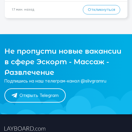
Откликнуться
17 мин. назад
Не пропусти новые вакансии
в сфере Эскорт - Массаж -
Развлечение
Подпишись на наш телеграм-канал @slivgramru
Открыть Telegram