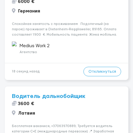
6000 €
Германия
Спокойная занятость с проживанием Подопечный (за
парою) проживает в Dietenheim-Regglisweiler, 89165. Оплата
составляет 1900 €. Мобильность пациента: Жінка мобільна.
Психологическое состояние: Жінка в ясному розумі. Ночью:
Жінка вночі спить не прокидаючись. ...
Medius Work 2
Агентство
Откликнуться
18 секунд назад
Водитель дальнобойщик
3600 €
Латвия
Бесплатная ваканися, +37063970889; Требуется водитель
категории C+E (международные перевозки) 📍 Заработная