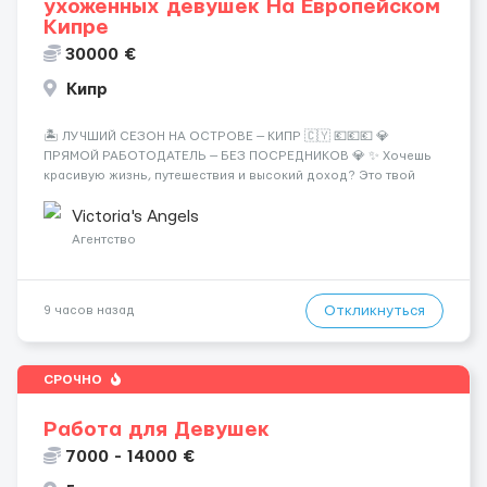
ухоженных девушек На Европейском
Кипре
30000 €
Кипр
🏝️ ЛУЧШИЙ СЕЗОН НА ОСТРОВЕ — КИПР 🇨🇾 💶💶💶 💎
ПРЯМОЙ РАБОТОДАТЕЛЬ — БЕЗ ПОСРЕДНИКОВ 💎 ✨ Хочешь
красивую жизнь, путешествия и высокий доход? Это твой
шанс изменить всё уже сейчас. 🔥 ПОЧЕМУ ИМЕННО МЫ: —
Опытная команда с годами практики — Стабильный поток
Victoria's Angels
клиентов (без ...
Агентство
Откликнуться
9 часов назад
СРОЧНО
Работа для Девушек
7000 - 14000 €