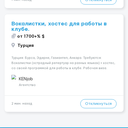
Откликнуться
Вокалистки, хостес для работы в
клубе.
от 1700+% $
Турция
Турция: Бурса, Эдирне, Газиантеп, Анкара. Требуются:
Вокалистки (эстрадный репертуар на разных языках) + хостеc,
со своей программой для работы в клубе. Рабочая виза.
Контракт от четырех месяцев до года. Короткий контракт от
одного до трех месяцев. Мед. страховка. Высокая зарплат...
KENjob
Агентство
Откликнуться
2 мин. назад