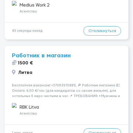
початкова середня стадія деменції. Ночью: Чоловік ін...
Medius Work 2
Агентство
Откликнуться
43 секунды назад
Работник в магазин
1500 €
Литва
Бесплатная вакансия! +37063970889, 🔎 Работник магазина 💶
Оплата: 6,50 €/час (для кандидатов со своим жильём), для
остальных 6 евро чистыми в час 📌 ТРЕБОВАНИЯ: • Мужчины и
женщины • Без опыта работы • Ответственность и желание
работать • Готовность работать в ...
RBK Litva
Агентство
1 мин. назад