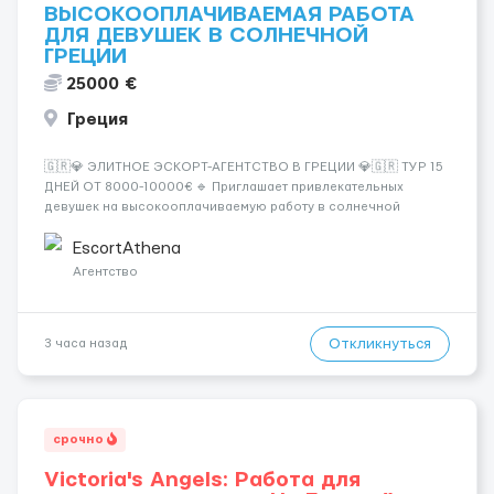
ВЫСОКООПЛАЧИВАЕМАЯ РАБОТА
ДЛЯ ДЕВУШЕК В СОЛНЕЧНОЙ
ГРЕЦИИ
25000 €
Греция
🇬🇷💎 ЭЛИТНОЕ ЭСКОРТ-АГЕНТСТВО В ГРЕЦИИ 💎🇬🇷 ТУР 15
ДНЕЙ ОТ 8000-10000€ 🔹 Приглашает привлекательных
девушек на высокооплачиваемую работу в солнечной
Греции! 🔹 Если ты любишь подарки, комфорт, внимание и
хорошие деньги 💶 — это предложение для тебя! 🔹
EscortAthena
Требования: ✔️ Возраст от ...
Агентство
Откликнуться
3 часа назад
срочно
Victoria's Angels: Работа для