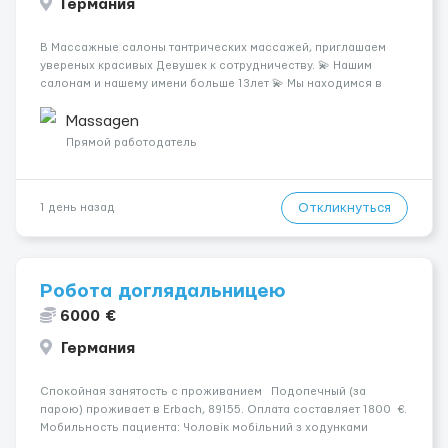
Германия
В Массажные салоны тантрических массажей, приглашаем
увереных красивых Девушек к сотрудничеству. 💫 Нашим
салонам и нашему имени больше 13лет 💫 Мы находимся в
городе Берлин 💜Прямой работодатель 💙Большая
заработная плата 💚Мы гарантируем Наличие работы. Поток 💝
Massagen
incall / Out...
Прямой работодатель
Откликнуться
1 день назад
Робота доглядальницею
6000 €
Германия
Спокойная занятость с проживанием Подопечный (за
парою) проживает в Erbach, 89155. Оплата составляет 1800 €.
Мобильность пациента: Чоловік мобільний з ходунками
(ролатор, палиця). Психологическое состояние: У жінки