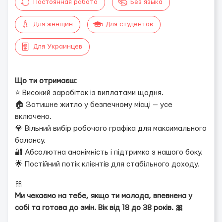
Постоянная работа
Без языка
Для женщин
Для студентов
Для Украинцев
Що ти отримаєш:
⭐ Високий заробіток із виплатами щодня.
🏠 Затишне житло у безпечному місці — усе
включено.
💎 Вільний вибір робочого графіка для максимального
балансу.
🔐 Абсолютна анонімність і підтримка з нашого боку.
🌟 Постійний потік клієнтів для стабільного доходу.
🎀
Ми чекаємо на тебе, якщо ти молода, впевнена у
собі та готова до змін. Вік від 18 до 38 років. 🎀