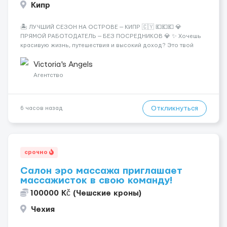
Кипр
🏝️ ЛУЧШИЙ СЕЗОН НА ОСТРОВЕ — КИПР 🇨🇾 💶💶💶 💎
ПРЯМОЙ РАБОТОДАТЕЛЬ — БЕЗ ПОСРЕДНИКОВ 💎 ✨ Хочешь
красивую жизнь, путешествия и высокий доход? Это твой
шанс изменить всё уже сейчас. 🔥 ПОЧЕМУ ИМЕННО МЫ: —
Опытная команда с годами практики — Стабильный поток
Victoria's Angels
клиентов (без ...
Агентство
Откликнуться
6 часов назад
срочно
Салон эро массажа приглашает
массажисток в свою команду!
100000 Kč (Чешские кроны)
Чехия