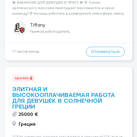
💎 ВАКАНСИЯ ДЛЯ ДЕВУШЕК В ПРАГЕ 💎 🌸 Салон
эротического массажа приглашает массажисток в свою
команду! 🌸 Хочешь работать в комфортной атмосфере, иметь
высокий доход и самостоятельно выбирать удобный график?
Тогда мы ждём именно тебя! 💆‍♀️✨ 💰 ЧТО МЫ ПРЕДЛАГАЕМ: 🔥
Tiffany
Доход от 4 000 €...
Прямой работодатель
Откликнуться
17 часов назад
срочно
ЭЛИТНАЯ И
ВЫСОКООПЛАЧИВАЕМАЯ РАБОТА
ДЛЯ ДЕВУШЕК В СОЛНЕЧНОЙ
ГРЕЦИИ
25000 €
Греция