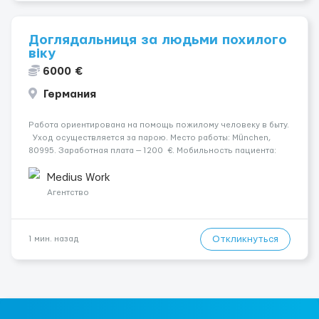
Доглядальниця за людьми похилого
віку
6000 €
Германия
Работа ориентирована на помощь пожилому человеку в быту.
Уход осуществляется за парою. Место работы: München,
80995. Заработная плата — 1200 €. Мобильность пациента:
Жінка мобільна з ходунками (ролатор, палиця).
Психологическое состояние: У жінки початкова просунут...
Medius Work
Агентство
Откликнуться
1 мин. назад