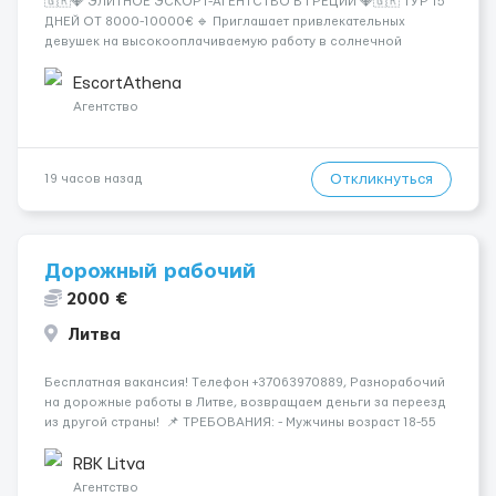
🇬🇷💎 ЭЛИТНОЕ ЭСКОРТ-АГЕНТСТВО В ГРЕЦИИ 💎🇬🇷 ТУР 15
ДНЕЙ ОТ 8000-10000€ 🔹 Приглашает привлекательных
девушек на высокооплачиваемую работу в солнечной
Греции! 🔹 Если ты любишь подарки, комфорт, внимание и
хорошие деньги 💶 — это предложение для тебя! 🔹
EscortAthena
Требования: ✔️ Возраст от ...
Агентство
Откликнуться
19 часов назад
Дорожный рабочий
2000 €
Литва
Бесплатная вакансия! Tелефон +37063970889, Разнорабочий
на дорожные работы в Литве, возвращаем деньги за переезд
из другой страны! 📌 ТРЕБОВАНИЯ: - Мужчины возраст 18-55
лет 📆 ГРАФИК РАБОТЫ: - 5-6 дней в неделю 8-12 часов в день
💳 ОПЛАТА ТРУДА: - ставка 9 евро/час днем...
RBK Litva
Агентство