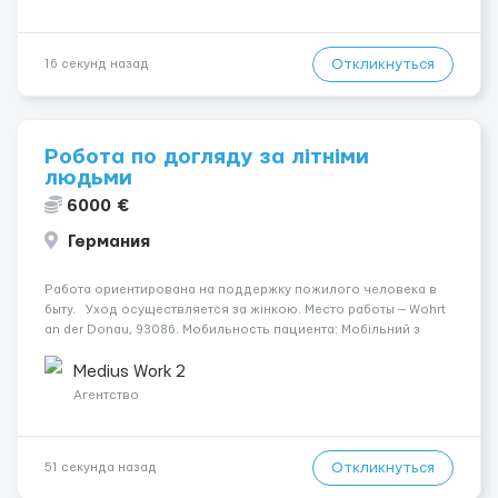
Откликнуться
16 секунд назад
Робота по догляду за літніми
людьми
6000 €
Германия
Работа ориентирована на поддержку пожилого человека в
быту. Уход осуществляется за жінкою. Место работы — Wohrt
an der Donau, 93086. Мобильность пациента: Мобільний з
ходунками (ролатор, палиця). Ночной уход: Вночі спить не
прокидаючись. Условия и требования: Пол к...
Medius Work 2
Агентство
Откликнуться
51 секунда назад