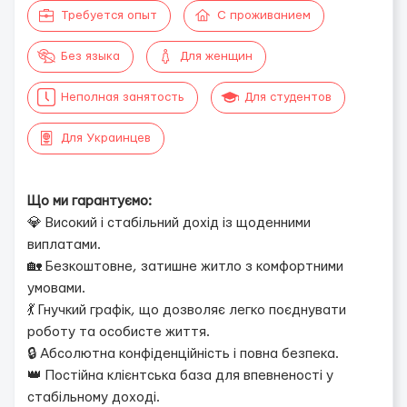
Требуется опыт
С проживанием
Без языка
Для женщин
Неполная занятость
Для студентов
Для Украинцев
Що ми гарантуємо:
💎 Високий і стабільний дохід із щоденними
виплатами.
🏡 Безкоштовне, затишне житло з комфортними
умовами.
💃 Гнучкий графік, що дозволяє легко поєднувати
роботу та особисте життя.
🔒 Абсолютна конфіденційність і повна безпека.
👑 Постійна клієнтська база для впевненості у
стабільному доході.