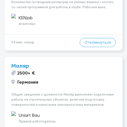
Вокалистки (эстрадный репертуар на разных языках) + хостеc,
со своей программой для работы в клубе. Рабочая виза.
Контракт от четырех месяцев до года. Короткий контракт от
одного до трех месяцев. Мед. страховка. Высокая зарплат...
KENjob
Агентство
Откликнуться
54 мин. назад
Маляр
2500+ €
Германия
Общие сведения о должности Маляр выполняет отделочные
работы на строительных объектах, включая подготовку
поверхностей и нанесение лакокрасочных материалов.
Основная работа выполняется в Берлине. Ищем
профессионалов на месте, приглашения делаем только для
Uniart Bau
профессионалов с доказательным портф...
Прямой работодатель