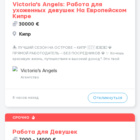
Victoria's Angels: Работа для
ухоженных девушек На Европейском
Кипре
30000 €
Кипр
🏝️ ЛУЧШИЙ СЕЗОН НА ОСТРОВЕ — КИПР 🇨🇾 💶💶💶 💎
ПРЯМОЙ РАБОТОДАТЕЛЬ — БЕЗ ПОСРЕДНИКОВ 💎 ✨ Хочешь
красивую жизнь, путешествия и высокий доход? Это твой
шанс изменить всё уже сейчас. 🔥 ПОЧЕМУ ИМЕННО МЫ: —
Опытная команда с годами практики — Стабильный поток
Victoria's Angels
клиентов (без ...
Агентство
Откликнуться
8 часов назад
СРОЧНО
Работа для Девушек
7000 - 14000 €