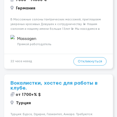
Германия
В Массажные салоны тантрических массажей, приглашаем
увереных красивых Девушек к сотрудничеству. 💫 Нашим
салонам и нашему имени больше 13лет 💫 Мы находимся в
городе Берлин 💜Прямой работодатель 💙Большая
заработная плата 💚Мы гарантируем Наличие работы. Поток 💝
Massagen
incall / Out...
Прямой работодатель
Откликнуться
22 часа назад
Вокалистки, хостес для работы в
клубе.
от 1700+% $
Турция
Турция: Бурса, Эдирне, Газиантеп, Анкара. Требуются: