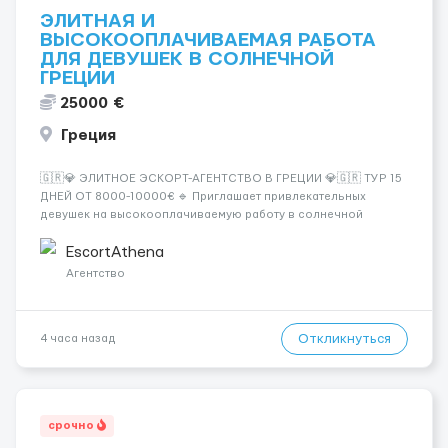
ЭЛИТНАЯ И
ВЫСОКООПЛАЧИВАЕМАЯ РАБОТА
ДЛЯ ДЕВУШЕК В СОЛНЕЧНОЙ
ГРЕЦИИ
25000 €
Греция
🇬🇷💎 ЭЛИТНОЕ ЭСКОРТ-АГЕНТСТВО В ГРЕЦИИ 💎🇬🇷 ТУР 15
ДНЕЙ ОТ 8000-10000€ 🔹 Приглашает привлекательных
девушек на высокооплачиваемую работу в солнечной
Греции! 🔹 Если ты любишь подарки, комфорт, внимание и
хорошие деньги 💶 — это предложение для тебя! 🔹
EscortAthena
Требования: ✔️ Возраст от ...
Агентство
Откликнуться
4 часа назад
срочно