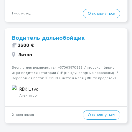
Откликнуться
1 час назад
Водитель дальнобойщик
3600 €
Литва
Бесплатная вакансия, тел. +37063970889, Литовская фирма
ищет водителя категории C+E (международные перевозки) 📍
Заработная плата: 💶 3600 € нетто в месяц 🚛 Что предстоит
делать: Международные перевозки на тентах и
рефрижераторах. В среднем 400–500 км в день. Погрузки и
RBK Litva
разгрузки ...
Агентство
Откликнуться
2 часа назад