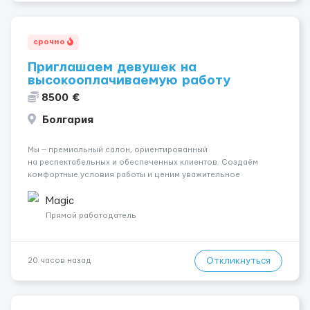
срочно
Приглашаем девушек на
высокооплачиваемую работу
8500 €
Болгария
Мы — премиальный салон, ориентированный
на респектабельных и обеспеченных клиентов. Создаём
комфортные условия работы и ценим уважительное
отношение к каждой сотруднице. Что мы предлагаем:
💎 Высокий доход — от 2000 € в неделю и выше 💎 Честная
Magic
сис...
Прямой работодатель
Откликнуться
20 часов назад