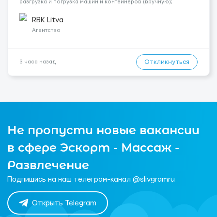
разгрузка и погрузка машин и контейнеров (вручную);
сортировка товара; поддержание порядка на складе;
выполнение других поручений заведующего складом. ✅
RBK Litva
Требования: ...
Агентство
Откликнуться
3 часа назад
Не пропусти новые вакансии
в сфере Эскорт - Массаж -
Развлечение
Подпишись на наш телеграм-канал @slivgramru
Открыть Telegram