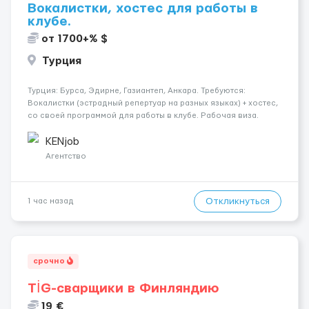
Вокалистки, хостес для работы в
клубе.
от 1700+% $
Турция
Турция: Бурса, Эдирне, Газиантеп, Анкара. Требуются:
Вокалистки (эстрадный репертуар на разных языках) + хостеc,
со своей программой для работы в клубе. Рабочая виза.
Контракт от четырех месяцев до года. Короткий контракт от
одного до трех месяцев. Мед. страховка. Высокая зарплат...
KENjob
Агентство
Откликнуться
1 час назад
срочно
TİG-сварщики в Финляндию
19 €