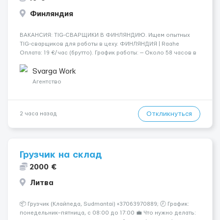
Финляндия
​​ВАКАНСИЯ: TIG-СВАРЩИКИ В ФИНЛЯНДИЮ. Ищем опытных
TIG-сварщиков для работы в цеху. ФИНЛЯНДИЯ | Raahe
Оплата: 19 €/час (брутто). График работы: — Около 58 часов в
неделю гарантированно. — Возможны дополнительные
переработки. Дата начала: — Как можно скорее....
Svarga Work
Агентство
Откликнуться
2 часа назад
Грузчик на склад
2000 €
Литва
📦 Грузчик (Клайпеда, Sudmantai) +37063970889; 🕗 График:
понедельник–пятница, с 08:00 до 17:00 💼 Что нужно делать: