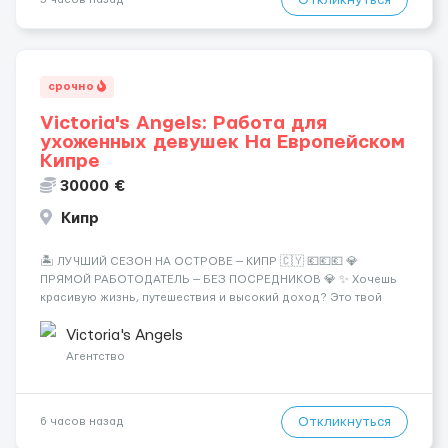
Откликнуться
срочно
Victoria's Angels: Работа для
ухоженных девушек На Европейском
Кипре
30000 €
Кипр
🏝️ ЛУЧШИЙ СЕЗОН НА ОСТРОВЕ — КИПР 🇨🇾 💶💶💶 💎
ПРЯМОЙ РАБОТОДАТЕЛЬ — БЕЗ ПОСРЕДНИКОВ 💎 ✨ Хочешь
красивую жизнь, путешествия и высокий доход? Это твой
шанс изменить всё уже сейчас. 🔥 ПОЧЕМУ ИМЕННО МЫ: —
Опытная команда с годами практики — Стабильный поток
Victoria's Angels
клиентов (без ...
Агентство
Откликнуться
6 часов назад