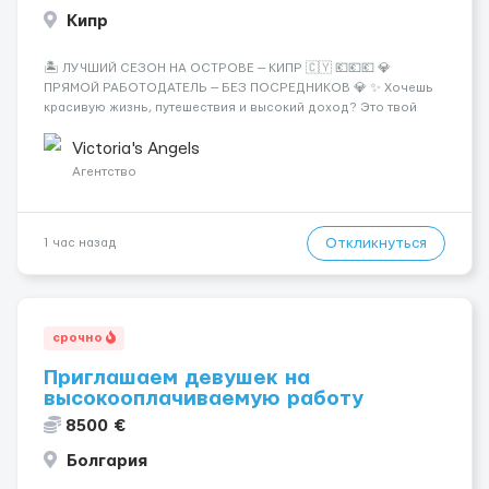
Кипр
🏝️ ЛУЧШИЙ СЕЗОН НА ОСТРОВЕ — КИПР 🇨🇾 💶💶💶 💎
ПРЯМОЙ РАБОТОДАТЕЛЬ — БЕЗ ПОСРЕДНИКОВ 💎 ✨ Хочешь
красивую жизнь, путешествия и высокий доход? Это твой
шанс изменить всё уже сейчас. 🔥 ПОЧЕМУ ИМЕННО МЫ: —
Опытная команда с годами практики — Стабильный поток
Victoria's Angels
клиентов (без ...
Агентство
Откликнуться
1 час назад
срочно
Приглашаем девушек на
высокооплачиваемую работу
8500 €
Болгария