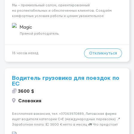
Мы — премиальный салон, ориентированный
на респектабельных и обеспеченных клиентов. Создаём
комфортные условия работы и ценим уважительное
отношение к каждой сотруднице. Что мы предлагаем:
💎 Высокий доход — от 2000 € в неделю и выше 💎 Честная
Magic
сис...
Прямой работодатель
Откликнуться
16 часов назад
Водитель грузовика для поездок по
ЕС
3600 $
Словакия
Бесплатная вакансия, тел. +37063970889, Литовская фирма
ищет водителя категории C+E (международные перевозки) 📍
Заработная плата: 💶 3600 € нетто в месяц 🚛 Что предстоит
делать: Международные перевозки на тентах и