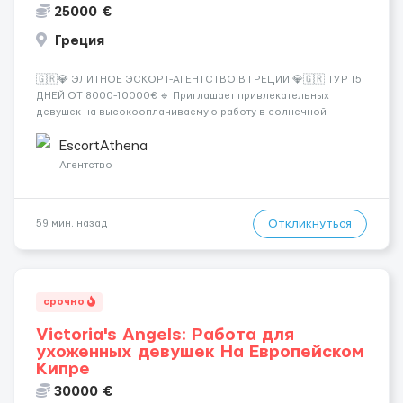
25000 €
Греция
🇬🇷💎 ЭЛИТНОЕ ЭСКОРТ-АГЕНТСТВО В ГРЕЦИИ 💎🇬🇷 ТУР 15
ДНЕЙ ОТ 8000-10000€ 🔹 Приглашает привлекательных
девушек на высокооплачиваемую работу в солнечной
Греции! 🔹 Если ты любишь подарки, комфорт, внимание и
хорошие деньги 💶 — это предложение для тебя! 🔹
EscortAthena
Требования: ✔️ Возраст от ...
Агентство
Откликнуться
59 мин. назад
срочно
Victoria's Angels: Работа для
ухоженных девушек На Европейском
Кипре
30000 €