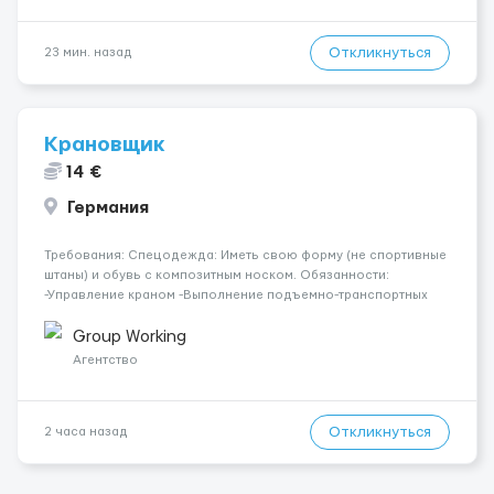
Откликнуться
23 мин. назад
Крановщик
14 €
Германия
Требования: Спецодежда: Иметь свою форму (не спортивные
штаны) и обувь с композитным носком. Обязанности:
-Управление краном -Выполнение подъемно-транспортных
работ на строительных объектах, -Соблюдение правил и
инструкций по безопасности. -Опыт управления различными
Group Working
типами кранов (моб...
Агентство
Откликнуться
2 часа назад