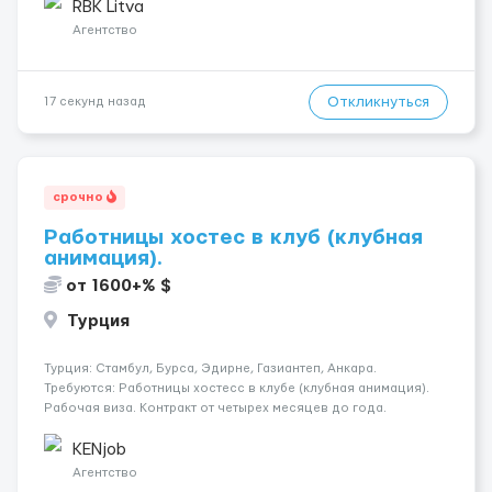
рефрижераторах. В среднем 400–500 км в день. Погрузки и
RBK Litva
разгрузки...
Агентство
Откликнуться
17 секунд назад
срочно
Работницы хостес в клуб (клубная
анимация).
от 1600+% $
Турция
Турция: Стамбул, Бурса, Эдирне, Газиантеп, Анкара.
Требуются: Работницы хостесc в клубе (клубная анимация).
Рабочая виза. Контракт от четырех месяцев до года.
Короткий контракт от одного до трех месяцев. Мед.
страховка. Высокая зарплата + %. Легально. Безопасно.
KENjob
*Коммуникабел...
Агентство