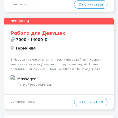
Откликнуться
6 часов назад
СРОЧНО
Работа для Девушек
7000 - 14000 €
Германия
В Массажные салоны тантрических массажей, приглашаем
увереных красивых Девушек к сотрудничеству. 💫 Нашим
салонам и нашему имени больше 13лет 💫 Мы находимся в
городе Берлин 💜Прямой работодатель 💙Большая
заработная плата 💚Мы гарантируем Наличие работы. Поток 💝
Massagen
incall / Out...
Прямой работодатель
Откликнуться
20 часов назад