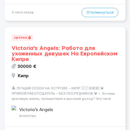
Откликнуться
2 часа назад
срочно
Victoria's Angels: Работа для
ухоженных девушек На Европейском
Кипре
30000 €
Кипр
🏝️ ЛУЧШИЙ СЕЗОН НА ОСТРОВЕ — КИПР 🇨🇾 💶💶💶 💎
ПРЯМОЙ РАБОТОДАТЕЛЬ — БЕЗ ПОСРЕДНИКОВ 💎 ✨ Хочешь
красивую жизнь, путешествия и высокий доход? Это твой
шанс изменить всё уже сейчас. 🔥 ПОЧЕМУ ИМЕННО МЫ: —
Опытная команда с годами практики — Стабильный поток
Victoria's Angels
клиентов (без ...
Агентство