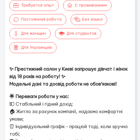
Требуется опыт
С проживанием
Постоянная работа
Без языка
Для женщин
Для студентов
Для Украинцев
✨ Престижний салон у Києві запрошує дівчат і жінок
від 18 років на роботу! ✨
Модельні дані та досвід роботи не обов'язкові!
🌟 Переваги роботи у нас:
💵 Стабільний і гідний дохід;
🏠 Житло за рахунок компанії, надаємо комфортні
умови;
⏰ Індивідуальний графік - працюй тоді, коли зручно
тобі;