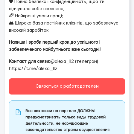
🛡 Повна безпека і конфіденційність, щоб ти
відчувала себе впевнено;
🌈 Найкращі умови праці;
👥 Широка база постійних клієнтів, що забезпечує
високий заробіток.
Напиши і зроби перший крок до успішного і
забезпеченого майбутнього вже сьогодні!
Контакт для связи:
@alexa_ll2 (телеграм)
https://t.me/alexa_ll2
Связаться с работодателем
Все вакансии на портале ДОЛЖНЫ
предусматривать только виды трудовой
деятельности, не нарушающие
законодательство страны осуществления