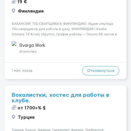
19 €
Финляндия
​​ВАКАНСИЯ: TIG-СВАРЩИКИ В ФИНЛЯНДИЮ. Ищем опытных
TIG-сварщиков для работы в цеху. ФИНЛЯНДИЯ | Raahe
Оплата: 19 €/час (брутто). График работы: — Около 58 часов в
неделю гарантированно. — Возможны дополнительные
переработки. Дата начала: — Как можно скорее....
Svarga Work
Агентство
Откликнуться
1 мин. назад
Вокалистки, хостес для работы в
клубе.
от 1700+% $
Турция
Турция: Бурса, Эдирне, Газиантеп, Анкара. Требуются: