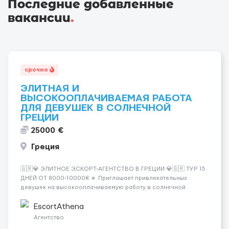
Последние добавленные
вакансии
.
срочно
ЭЛИТНАЯ И
ВЫСОКООПЛАЧИВАЕМАЯ РАБОТА
ДЛЯ ДЕВУШЕК В СОЛНЕЧНОЙ
ГРЕЦИИ
25000 €
Греция
🇬🇷💎 ЭЛИТНОЕ ЭСКОРТ-АГЕНТСТВО В ГРЕЦИИ 💎🇬🇷 ТУР 15
ДНЕЙ ОТ 8000-10000€ 🔹 Приглашает привлекательных
девушек на высокооплачиваемую работу в солнечной
Греции! 🔹 Если ты любишь подарки, комфорт, внимание и
хорошие деньги 💶 — это предложение для тебя! 🔹
EscortAthena
Требования: ✔️ Возраст от ...
Агентство