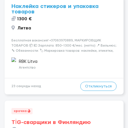
Наклейка стикеров и упаковка
товаров
1300 €
Литва
Бесплатная вакансия! +37063970889, МАРКИРОВЩИК
ТОВАРОВ 📦 💶 Зарплата: 850–1300 €/мес. (нетто) 📍 Вильнюс;
🔧 Обязанности: 🏷️ Маркировка товаров: наклейки, этикетки,
бандероли 🍷 Продукция — алкоголь, напитки, продукты,
косметика и др. 👨‍🏫 Всему обучаем на месте — опы...
RBK Litva
Агентство
Откликнуться
23 секунды назад
срочно
TİG-сварщики в Финляндию