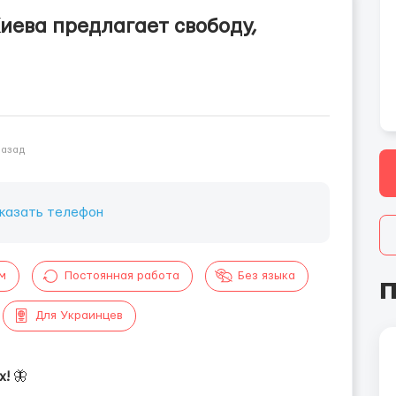
иева предлагает свободу,
назад
казать телефон
м
Постоянная работа
Без языка
П
Для Украинцев
х!
🦋