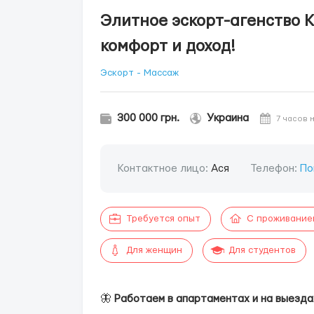
Элитное эскорт-агенство К
комфорт и доход!
Эскорт - Массаж
300 000 грн.
Украина
7 часов 
Контактное лицо:
Ася
Телефон:
По
Требуется опыт
С проживание
Для женщин
Для студентов
🦋
Работаем в апартаментах и на выезда