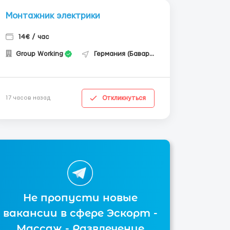
Монтажник электрики
14€ / час
Group Working
Германия (Бавария)
Откликнуться
17 часов назад
Не пропусти новые
вакансии в сфере Эскорт -
Массаж - Развлечение