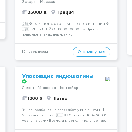
Эскорт - Массаж
25000 €
Греция
🇬🇷💎 ЭЛИТНОЕ ЭСКОРТ-АГЕНТСТВО В ГРЕЦИИ 💎
🇬🇷 ТУР 15 ДНЕЙ ОТ 8000-10000€ 🔹 Приглашает
привлекательных девушек на
высокооплачиваемую работу в солнечной Греции!
🔹 Если ты любишь подарки, комфорт, внимание и
хорошие деньги 💶 — это предложение для тебя! 🔹
Откликнуться
10 часов назад
Требования: ✔️ Возраст от ...
Упаковщик индюшатины
Склад - Упаковка - Конвейер
1200 $
Литва
🦃 Разнорабочая на переработку индюшатины |
Мариямполе, Литва 🇱🇹 💶 Оплата: • 1100–1200 € в
месяц на руки • Возможны дополнительные часы
для увеличения дохода. ⏰ График работы: • 200–
240 часов в месяц • Работа в 2 смены: — с 06:00