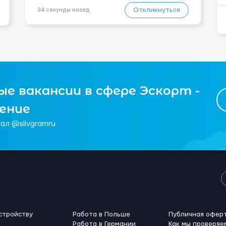
(иногда с 07:00...
Откликнуться
34 секунды назад
е вакансии в сфере Эскорт -
чение
ал @slivgramru
стройству
Работа в Польше
Публичная офер
Работа в Германии
Как мы проверяе