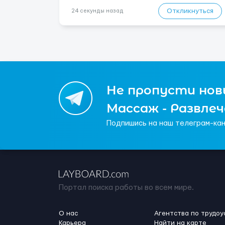
электромонтажных норм. Где работать? Страна:
Откликнуться
24 секунды назад
Германия Город: (в основном...
Не пропусти новы
Массаж - Развле
Подпишись на наш телеграм-кан
Портал поиска работы во всем мире.
О нас
Агентства по трудоу
Карьера
Найти на карте