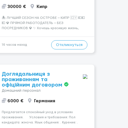
30000 €
Кипр
🏝️ ЛУЧШИЙ СЕЗОН НА ОСТРОВЕ — КИПР 🇨🇾 💶💶
💶 💎 ПРЯМОЙ РАБОТОДАТЕЛЬ — БЕЗ
ПОСРЕДНИКОВ 💎 ✨ Хочешь красивую жизнь,
путешествия и высокий доход? Это твой шанс
изменить всё уже сейчас. 🔥 ПОЧЕМУ ИМЕННО МЫ:
— Опытная команда с годами практики —
Откликнуться
16 часов назад
Стабильный поток клиентов (без ...
Доглядальниця з
проживанням та
офіційним договором
Домашний персонал
6000 €
Германия
Предлагается спокойный уход в условиях
проживания. Условия и требования: Пол
кандидата: жіноча. Язык общения: . Курение: .
Водительские права: . Номер вакансии: 2183