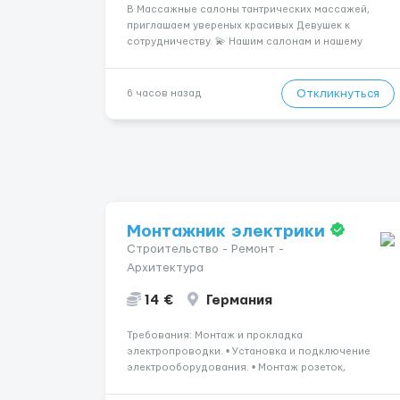
В Массажные салоны тантрических массажей,
приглашаем увереных красивых Девушек к
сотрудничеству. 💫 Нашим салонам и нашему
имени больше 13лет 💫 Мы находимся в городе
Берлин 💜Прямой работодатель 💙Большая
заработная плата 💚Мы гарантируем Наличие
Откликнуться
6 часов назад
работы. Поток 💝 incall / Out...
Монтажник электрики
Строительство - Ремонт -
Архитектура
14 €
Германия
Требования: Монтаж и прокладка
электропроводки. • Установка и подключение
электрооборудования. • Монтаж розеток,
выключателей и осветительных приборов. •
Соблюдение техники безопасности и