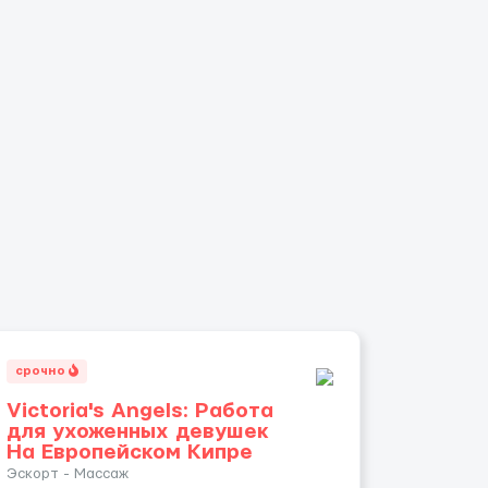
срочно
Victoria's Angels: Работа
для ухоженных девушек
На Европейском Кипре
Эскорт - Массаж