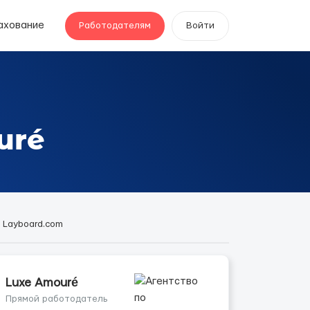
ахование
Работодателям
Войти
uré
| Layboard.com
Luxe Amouré
Прямой работодатель