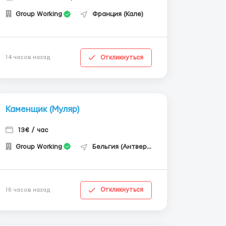
Group Working
Франция (Кале)
Откликнуться
14 часов назад
Каменщик (Муляр)
13€ / час
Group Working
Бельгия (Антверпен)
Откликнуться
16 часов назад