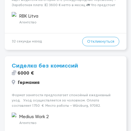
Заработная плата: 💶 3600 € нетто в месяц 🚛 Что предстоит
делать: Международные перевозки на тентах и
рефрижераторах. В среднем 400–500 км в день. Погрузки и
RBK Litva
разгрузки...
Агентство
Откликнуться
32 секунды назад
Сиделка без комиссий
6000 €
Германия
Формат занятости предполагает спокойный ежедневный
уход. Уход осуществляется за чоловіком. Оплата
составляет 1750 €. Место работы — Würzburg, 97082.
Мобильность пациента: Чоловік мобільний з ходунками
(ролатор, палиця). Ночной уход: Чоловік іноді прокидається,
Medius Work 2
не щ...
Агентство