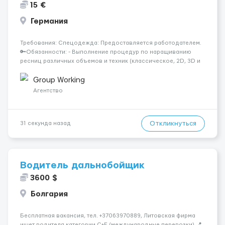
15 €
Германия
Требования: Спецодежда: Предоставляется работодателем.
🔑Обязанности: - Выполнение процедур по наращиванию
ресниц различных объемов и техник (классическое, 2D, 3D и
др.); - Проведение коррекции и снятия наращенных ресниц; -
Консультирование клиентов по выбору эффекта, длины,
Group Working
изгиба и объе...
Агентство
Откликнуться
31 секунда назад
Водитель дальнобойщик
3600 $
Болгария
Бесплатная вакансия, тел. +37063970889, Литовская фирма
ищет водителя категории C+E (международные перевозки) 📍