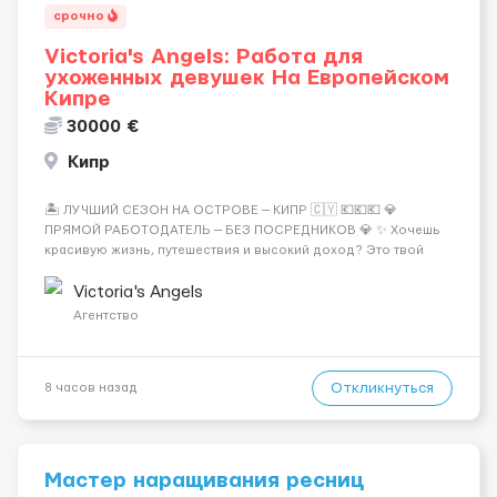
срочно
Victoria's Angels: Работа для
ухоженных девушек На Европейском
Кипре
30000 €
Кипр
🏝️ ЛУЧШИЙ СЕЗОН НА ОСТРОВЕ — КИПР 🇨🇾 💶💶💶 💎
ПРЯМОЙ РАБОТОДАТЕЛЬ — БЕЗ ПОСРЕДНИКОВ 💎 ✨ Хочешь
красивую жизнь, путешествия и высокий доход? Это твой
шанс изменить всё уже сейчас. 🔥 ПОЧЕМУ ИМЕННО МЫ: —
Опытная команда с годами практики — Стабильный поток
Victoria's Angels
клиентов (без ...
Агентство
Откликнуться
8 часов назад
Мастер наращивания ресниц