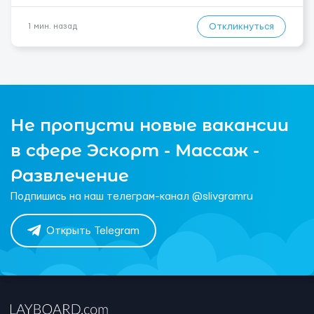
Откликнуться
1 мин. назад
Не пропусти новые вакансии
в сфере Эскорт - Массаж -
Развлечение
Подпишись на наш телеграм-канал @slivgramru
Открыть Telegram