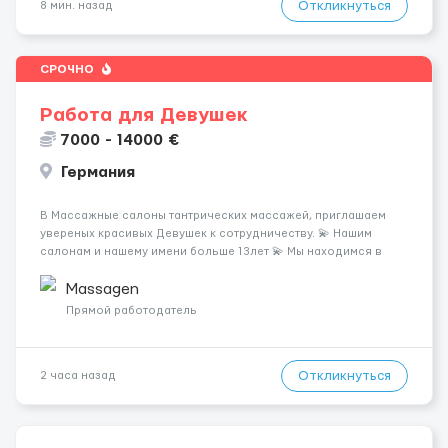
Откликнуться
8 мин. назад
СРОЧНО
Работа для Девушек
7000 - 14000 €
Германия
В Массажные салоны тантрических массажей, приглашаем
увереных красивых Девушек к сотрудничеству. 💫 Нашим
салонам и нашему имени больше 13лет 💫 Мы находимся в
городе Берлин 💜Прямой работодатель 💙Большая
заработная плата 💚Мы гарантируем Наличие работы. Поток 💝
Massagen
incall / Out...
Прямой работодатель
Откликнуться
2 часа назад