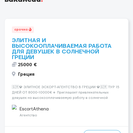
срочно
ЭЛИТНАЯ И
ВЫСОКООПЛАЧИВАЕМАЯ РАБОТА
ДЛЯ ДЕВУШЕК В СОЛНЕЧНОЙ
ГРЕЦИИ
25000 €
Греция
🇬🇷💎 ЭЛИТНОЕ ЭСКОРТ-АГЕНТСТВО В ГРЕЦИИ 💎🇬🇷 ТУР 15
ДНЕЙ ОТ 8000-10000€ 🔹 Приглашает привлекательных
девушек на высокооплачиваемую работу в солнечной
Греции! 🔹 Если ты любишь подарки, комфорт, внимание и
хорошие деньги 💶 — это предложение для тебя! 🔹
EscortAthena
Требования: ✔️ Возраст от ...
Агентство