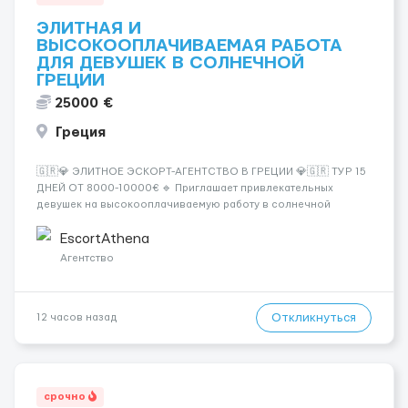
ЭЛИТНАЯ И
ВЫСОКООПЛАЧИВАЕМАЯ РАБОТА
ДЛЯ ДЕВУШЕК В СОЛНЕЧНОЙ
ГРЕЦИИ
25000 €
Греция
🇬🇷💎 ЭЛИТНОЕ ЭСКОРТ-АГЕНТСТВО В ГРЕЦИИ 💎🇬🇷 ТУР 15
ДНЕЙ ОТ 8000-10000€ 🔹 Приглашает привлекательных
девушек на высокооплачиваемую работу в солнечной
Греции! 🔹 Если ты любишь подарки, комфорт, внимание и
хорошие деньги 💶 — это предложение для тебя! 🔹
EscortAthena
Требования: ✔️ Возраст от ...
Агентство
Откликнуться
12 часов назад
срочно