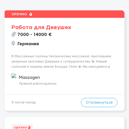
СРОЧНО
Работа для Девушек
7000 - 14000 €
Германия
В Массажные салоны тантрических массажей, приглашаем
увереных красивых Девушек к сотрудничеству. 💫 Нашим
салонам и нашему имени больше 13лет 💫 Мы находимся в
городе Берлин 💜Прямой работодатель 💙Большая
заработная плата 💚Мы гарантируем Наличие работы. Поток 💝
Massagen
incall / Out...
Прямой работодатель
Откликнуться
9 часов назад
срочно