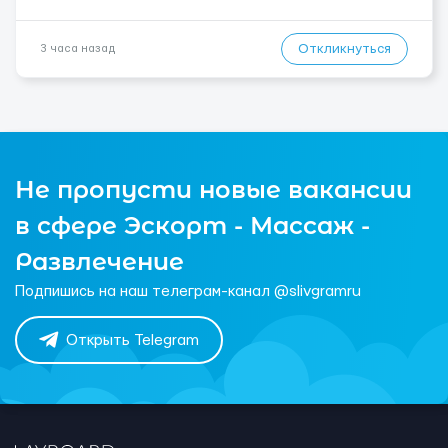
Откликнуться
3 часа назад
Не пропусти новые вакансии
в сфере Эскорт - Массаж -
Развлечение
Подпишись на наш телеграм-канал @slivgramru
Открыть Telegram