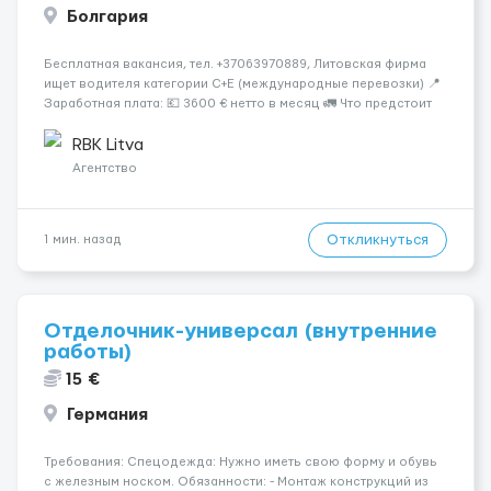
Болгария
Бесплатная вакансия, тел. +37063970889, Литовская фирма
ищет водителя категории C+E (международные перевозки) 📍
Заработная плата: 💶 3600 € нетто в месяц 🚛 Что предстоит
делать: Международные перевозки на тентах и
рефрижераторах. В среднем 400–500 км в день. Погрузки и
RBK Litva
разгрузки...
Агентство
Откликнуться
1 мин. назад
Отделочник-универсал (внутренние
работы)
15 €
Германия
Требования: Спецодежда: Нужно иметь свою форму и обувь
с железным носком. Обязанности: - Монтаж конструкций из