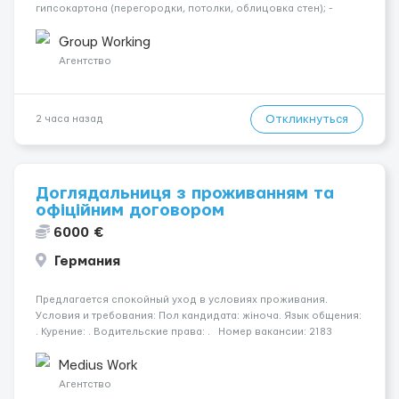
гипсокартона (перегородки, потолки, облицовка стен); -
Подготовка поверхностей под отделку; - Выполнение
малярных работ (шпатлевка, грунтовка, покраска); -
Group Working
Штукатурные работы ...
Агентство
Откликнуться
2 часа назад
Доглядальниця з проживанням та
офіційним договором
6000 €
Германия
Предлагается спокойный уход в условиях проживания.
Условия и требования: Пол кандидата: жіноча. Язык общения:
. Курение: . Водительские права: . Номер вакансии: 2183
КОНТАКТЫ ДЛЯ УТОЧНЕНИЯ УСЛОВИЙ Польша +48 459 567 591
Укр...
Medius Work
Агентство