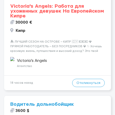
Victoria's Angels: Работа для
ухоженных девушек На Европейском
Кипре
30000 €
Кипр
🏝️ ЛУЧШИЙ СЕЗОН НА ОСТРОВЕ — КИПР 🇨🇾 💶💶💶 💎
ПРЯМОЙ РАБОТОДАТЕЛЬ — БЕЗ ПОСРЕДНИКОВ 💎 ✨ Хочешь
красивую жизнь, путешествия и высокий доход? Это твой
шанс изменить всё уже сейчас. 🔥 ПОЧЕМУ ИМЕННО МЫ: —
Опытная команда с годами практики — Стабильный поток
Victoria's Angels
клиентов (без ...
Агентство
Откликнуться
18 часов назад
Водитель дальнобойщик
3600 $