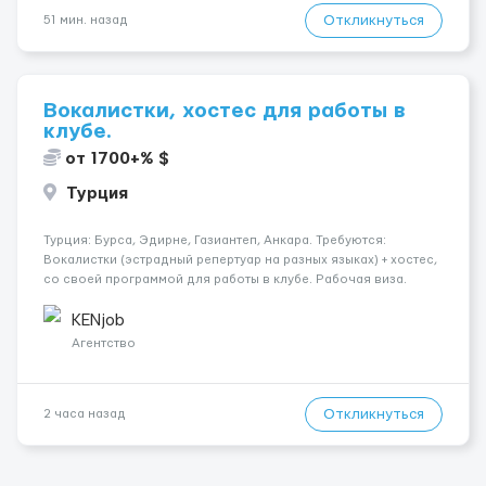
Откликнуться
51 мин. назад
Вокалистки, хостес для работы в
клубе.
от 1700+% $
Турция
Турция: Бурса, Эдирне, Газиантеп, Анкара. Требуются:
Вокалистки (эстрадный репертуар на разных языках) + хостеc,
со своей программой для работы в клубе. Рабочая виза.
Контракт от четырех месяцев до года. Короткий контракт от
одного до трех месяцев. Мед. страховка. Высокая зарплат...
KENjob
Агентство
Откликнуться
2 часа назад