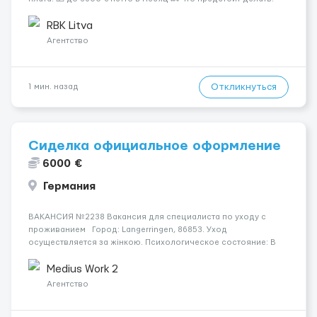
Международные перевозки на тентах и рефрижераторах. В
среднем 400–500 км в день. Погр...
RBK Litva
Агентство
Откликнуться
1 мин. назад
Сиделка официальное оформление
6000 €
Германия
ВАКАНСИЯ №2238 Вакансия для специалиста по уходу с
проживанием Город: Langerringen, 86853. Уход
осуществляется за жінкою. Психологическое состояние: В
ясному розумі. Мобильность пациента: Прикутий до ліжка
(можливість сидіти є). Ночью пациент: Іноді прокидається, не
Medius Work 2
щодня...
Агентство