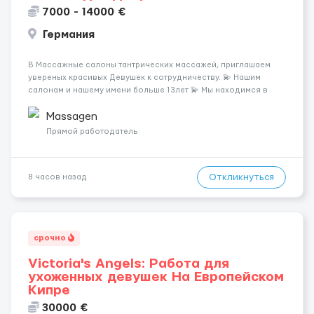
7000 - 14000 €
Германия
В Массажные салоны тантрических массажей, приглашаем
увереных красивых Девушек к сотрудничеству. 💫 Нашим
салонам и нашему имени больше 13лет 💫 Мы находимся в
городе Берлин 💜Прямой работодатель 💙Большая
заработная плата 💚Мы гарантируем Наличие работы. Поток 💝
Massagen
incall / Out...
Прямой работодатель
Откликнуться
8 часов назад
срочно
Victoria's Angels: Работа для
ухоженных девушек На Европейском
Кипре
30000 €