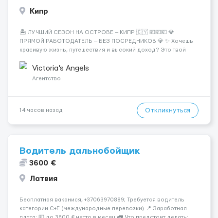
Кипр
🏝️ ЛУЧШИЙ СЕЗОН НА ОСТРОВЕ — КИПР 🇨🇾 💶💶💶 💎
ПРЯМОЙ РАБОТОДАТЕЛЬ — БЕЗ ПОСРЕДНИКОВ 💎 ✨ Хочешь
красивую жизнь, путешествия и высокий доход? Это твой
шанс изменить всё уже сейчас. 🔥 ПОЧЕМУ ИМЕННО МЫ: —
Опытная команда с годами практики — Стабильный поток
Victoria's Angels
клиентов (без ...
Агентство
Откликнуться
14 часов назад
Водитель дальнобойщик
3600 €
Латвия
Бесплатная ваканися, +37063970889; Требуется водитель
категории C+E (международные перевозки) 📍 Заработная
плата: 💶 до 3600 € нетто в месяц 🚛 Что предстоит делать: