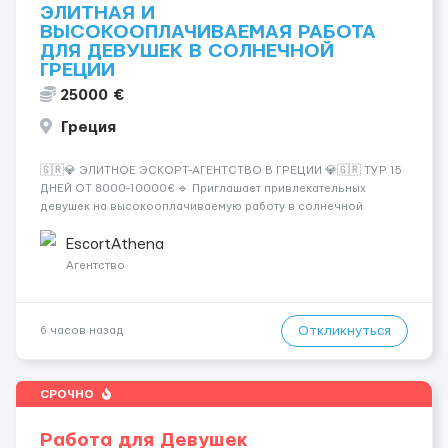
ЭЛИТНАЯ И
ВЫСОКООПЛАЧИВАЕМАЯ РАБОТА
ДЛЯ ДЕВУШЕК В СОЛНЕЧНОЙ
ГРЕЦИИ
25000 €
Греция
🇬🇷💎 ЭЛИТНОЕ ЭСКОРТ-АГЕНТСТВО В ГРЕЦИИ 💎🇬🇷 ТУР 15
ДНЕЙ ОТ 8000-10000€ 🔹 Приглашает привлекательных
девушек на высокооплачиваемую работу в солнечной
Греции! 🔹 Если ты любишь подарки, комфорт, внимание и
хорошие деньги 💶 — это предложение для тебя! 🔹
EscortAthena
Требования: ✔️ Возраст от ...
Агентство
Откликнуться
6 часов назад
СРОЧНО
Работа для Девушек