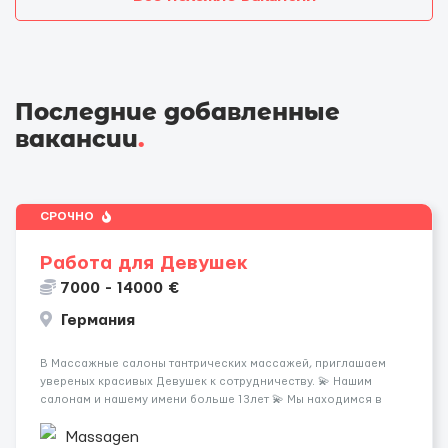
Последние добавленные
вакансии
.
СРОЧНО
Работа для Девушек
7000 - 14000 €
Германия
В Массажные салоны тантрических массажей, приглашаем
увереных красивых Девушек к сотрудничеству. 💫 Нашим
салонам и нашему имени больше 13лет 💫 Мы находимся в
городе Берлин 💜Прямой работодатель 💙Большая
заработная плата 💚Мы гарантируем Наличие работы. Поток 💝
Massagen