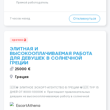
incall / Out...
Прямой работодатель
Откликнуться
7 часов назад
срочно
ЭЛИТНАЯ И
ВЫСОКООПЛАЧИВАЕМАЯ РАБОТА
ДЛЯ ДЕВУШЕК В СОЛНЕЧНОЙ
ГРЕЦИИ
25000 €
Греция
🇬🇷💎 ЭЛИТНОЕ ЭСКОРТ-АГЕНТСТВО В ГРЕЦИИ 💎🇬🇷 ТУР 15
ДНЕЙ ОТ 8000-10000€ 🔹 Приглашает привлекательных
девушек на высокооплачиваемую работу в солнечной
Греции! 🔹 Если ты любишь подарки, комфорт, внимание и
хорошие деньги 💶 — это предложение для тебя! 🔹
EscortAthena
Требования: ✔️ Возраст от ...