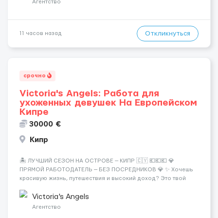
Агентство
Откликнуться
11 часов назад
срочно
Victoria's Angels: Работа для
ухоженных девушек На Европейском
Кипре
30000 €
Кипр
🏝️ ЛУЧШИЙ СЕЗОН НА ОСТРОВЕ — КИПР 🇨🇾 💶💶💶 💎
ПРЯМОЙ РАБОТОДАТЕЛЬ — БЕЗ ПОСРЕДНИКОВ 💎 ✨ Хочешь
красивую жизнь, путешествия и высокий доход? Это твой
шанс изменить всё уже сейчас. 🔥 ПОЧЕМУ ИМЕННО МЫ: —
Опытная команда с годами практики — Стабильный поток
Victoria's Angels
клиентов (без ...
Агентство