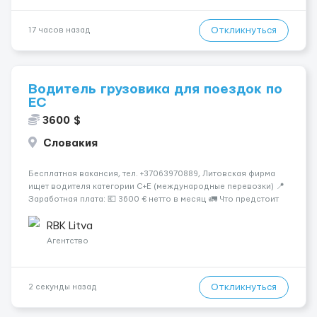
Откликнуться
17 часов назад
Водитель грузовика для поездок по
ЕС
3600 $
Словакия
Бесплатная вакансия, тел. +37063970889, Литовская фирма
ищет водителя категории C+E (международные перевозки) 📍
Заработная плата: 💶 3600 € нетто в месяц 🚛 Что предстоит
делать: Международные перевозки на тентах и
рефрижераторах. В среднем 400–500 км в день. Погрузки и
RBK Litva
разгрузки...
Агентство
Откликнуться
2 секунды назад