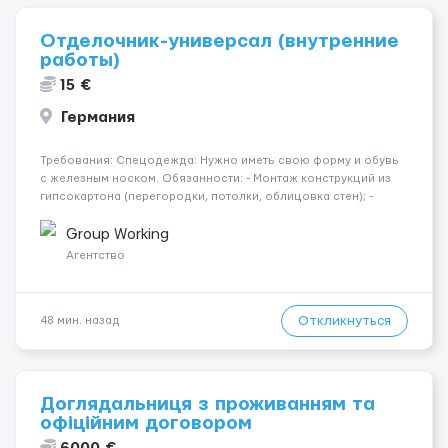
Отделочник-универсал (внутренние
работы)
15 €
Германия
Требования: Спецодежда: Нужно иметь свою форму и обувь
с железным носком. Обязанности: - Монтаж конструкций из
гипсокартона (перегородки, потолки, облицовка стен); -
Подготовка поверхностей под отделку; - Выполнение
малярных работ (шпатлевка, грунтовка, покраска); -
Group Working
Штукатурные работы ...
Агентство
Откликнуться
48 мин. назад
Доглядальниця з проживанням та
офіційним договором