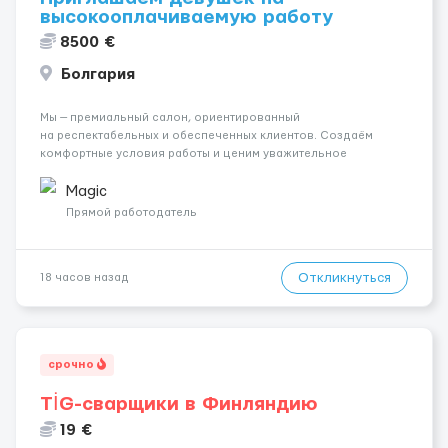
высокооплачиваемую работу
8500 €
Болгария
Мы — премиальный салон, ориентированный
на респектабельных и обеспеченных клиентов. Создаём
комфортные условия работы и ценим уважительное
отношение к каждой сотруднице. Что мы предлагаем:
💎 Высокий доход — от 2000 € в неделю и выше 💎 Честная
Magic
сис...
Прямой работодатель
Откликнуться
18 часов назад
срочно
TİG-сварщики в Финляндию
19 €