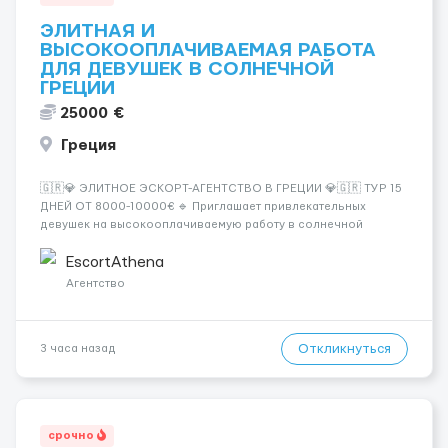
ЭЛИТНАЯ И
ВЫСОКООПЛАЧИВАЕМАЯ РАБОТА
ДЛЯ ДЕВУШЕК В СОЛНЕЧНОЙ
ГРЕЦИИ
25000 €
Греция
🇬🇷💎 ЭЛИТНОЕ ЭСКОРТ-АГЕНТСТВО В ГРЕЦИИ 💎🇬🇷 ТУР 15
ДНЕЙ ОТ 8000-10000€ 🔹 Приглашает привлекательных
девушек на высокооплачиваемую работу в солнечной
Греции! 🔹 Если ты любишь подарки, комфорт, внимание и
хорошие деньги 💶 — это предложение для тебя! 🔹
EscortAthena
Требования: ✔️ Возраст от ...
Агентство
Откликнуться
3 часа назад
срочно