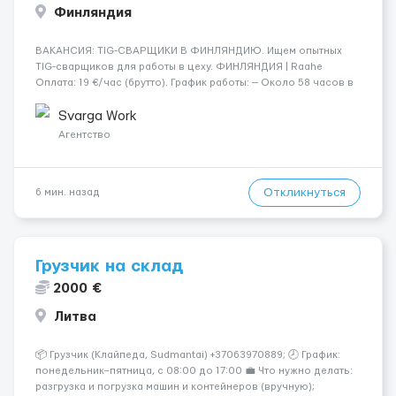
Финляндия
​​ВАКАНСИЯ: TIG-СВАРЩИКИ В ФИНЛЯНДИЮ. Ищем опытных
TIG-сварщиков для работы в цеху. ФИНЛЯНДИЯ | Raahe
Оплата: 19 €/час (брутто). График работы: — Около 58 часов в
неделю гарантированно. — Возможны дополнительные
переработки. Дата начала: — Как можно скорее....
Svarga Work
Агентство
Откликнуться
6 мин. назад
Грузчик на склад
2000 €
Литва
📦 Грузчик (Клайпеда, Sudmantai) +37063970889; 🕗 График:
понедельник–пятница, с 08:00 до 17:00 💼 Что нужно делать:
разгрузка и погрузка машин и контейнеров (вручную);