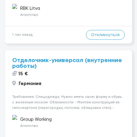
сортировка товара; поддержание порядка на складе;
выполнение других поручений заведующего складом. ✅
RBK Litva
Требования: ...
Агентство
Откликнуться
1 час назад
Отделочник-универсал (внутренние
работы)
15 €
Германия
Требования: Спецодежда: Нужно иметь свою форму и обувь
с железным носком. Обязанности: - Монтаж конструкций из
гипсокартона (перегородки, потолки, облицовка стен); -
Подготовка поверхностей под отделку; - Выполнение
малярных работ (шпатлевка, грунтовка, покраска); -
Group Working
Штукатурные работы ...
Агентство