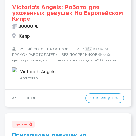
Victoria's Angels: Работа для
ухоженных девушек На Европейском
Кипре
30000 €
Кипр
🏝️ ЛУЧШИЙ СЕЗОН НА ОСТРОВЕ — КИПР 🇨🇾 💶💶💶 💎
ПРЯМОЙ РАБОТОДАТЕЛЬ — БЕЗ ПОСРЕДНИКОВ 💎 ✨ Хочешь
красивую жизнь, путешествия и высокий доход? Это твой
шанс изменить всё уже сейчас. 🔥 ПОЧЕМУ ИМЕННО МЫ: —
Опытная команда с годами практики — Стабильный поток
Victoria's Angels
клиентов (без ...
Агентство
Откликнуться
3 часа назад
срочно
Приглашаем девушек на