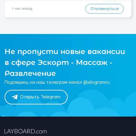
Откликнуться
1 час назад
Не пропусти новые вакансии
в сфере Эскорт - Массаж -
Развлечение
Подпишись на наш телеграм-канал @slivgramru
Открыть Telegram