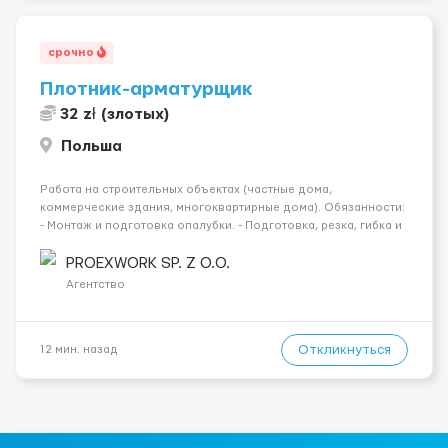
срочно
Плотник-арматурщик
32 zł (злотых)
Польша
Работа на строительных объектах (частные дома,
коммерческие здания, многоквартирные дома). Обязанности:
- Монтаж и подготовка опалубки. - Подготовка, резка, гибка и
монтаж арматуры согласно технической документации. -
Связка арматурных стержней. - Заливка бетона. - Демонтаж
PROEXWORK SP. Z O.O.
опалубки после за...
Агентство
Откликнуться
12 мин. назад