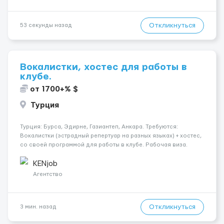
Откликнуться
53 секунды назад
Вокалистки, хостес для работы в
клубе.
от 1700+% $
Турция
Турция: Бурса, Эдирне, Газиантеп, Анкара. Требуются:
Вокалистки (эстрадный репертуар на разных языках) + хостеc,
со своей программой для работы в клубе. Рабочая виза.
Контракт от четырех месяцев до года. Короткий контракт от
одного до трех месяцев. Мед. страховка. Высокая зарплат...
KENjob
Агентство
Откликнуться
3 мин. назад