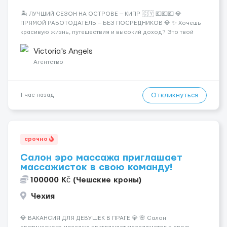
🏝️ ЛУЧШИЙ СЕЗОН НА ОСТРОВЕ — КИПР 🇨🇾 💶💶💶 💎
ПРЯМОЙ РАБОТОДАТЕЛЬ — БЕЗ ПОСРЕДНИКОВ 💎 ✨ Хочешь
красивую жизнь, путешествия и высокий доход? Это твой
шанс изменить всё уже сейчас. 🔥 ПОЧЕМУ ИМЕННО МЫ: —
Опытная команда с годами практики — Стабильный поток
Victoria's Angels
клиентов (без ...
Агентство
Откликнуться
1 час назад
срочно
Салон эро массажа приглашает
массажисток в свою команду!
100000 Kč (Чешские кроны)
Чехия
💎 ВАКАНСИЯ ДЛЯ ДЕВУШЕК В ПРАГЕ 💎 🌸 Салон