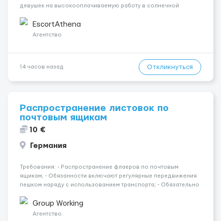
девушек на высокооплачиваемую работу в солнечной
Греции! 🔹 Если ты любишь подарки, комфорт, внимание и
хорошие деньги 💶 — это предложение для тебя! 🔹
EscortAthena
Требования: ✔️ Возраст от ...
Агентство
Откликнуться
14 часов назад
Распространение листовок по
почтовым ящикам
10 €
Германия
Требования: - Распространение флаеров по почтовым
ящикам; - Обязанности включают регулярные передвижения
пешком наряду с использованием транспорта; - Обязательно
наличие прав категории В. Где работать? Страна: Германия
Город: Бремен Условия работы: Оплата чистыми: 1...
Group Working
Агентство