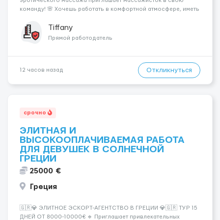
эротического массажа приглашает массажисток в свою
команду! 🌸 Хочешь работать в комфортной атмосфере, иметь
высокий доход и самостоятельно выбирать удобный график?
Тогда мы ждём именно тебя! 💆‍♀️✨ 💰 ЧТО МЫ ПРЕДЛАГАЕМ: 🔥
Tiffany
Доход от 4 000 €...
Прямой работодатель
Откликнуться
12 часов назад
срочно
ЭЛИТНАЯ И
ВЫСОКООПЛАЧИВАЕМАЯ РАБОТА
ДЛЯ ДЕВУШЕК В СОЛНЕЧНОЙ
ГРЕЦИИ
25000 €
Греция
🇬🇷💎 ЭЛИТНОЕ ЭСКОРТ-АГЕНТСТВО В ГРЕЦИИ 💎🇬🇷 ТУР 15
ДНЕЙ ОТ 8000-10000€ 🔹 Приглашает привлекательных