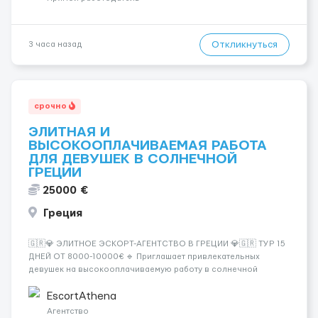
Откликнуться
3 часа назад
срочно
ЭЛИТНАЯ И
ВЫСОКООПЛАЧИВАЕМАЯ РАБОТА
ДЛЯ ДЕВУШЕК В СОЛНЕЧНОЙ
ГРЕЦИИ
25000 €
Греция
🇬🇷💎 ЭЛИТНОЕ ЭСКОРТ-АГЕНТСТВО В ГРЕЦИИ 💎🇬🇷 ТУР 15
ДНЕЙ ОТ 8000-10000€ 🔹 Приглашает привлекательных
девушек на высокооплачиваемую работу в солнечной
Греции! 🔹 Если ты любишь подарки, комфорт, внимание и
хорошие деньги 💶 — это предложение для тебя! 🔹
EscortAthena
Требования: ✔️ Возраст от ...
Агентство