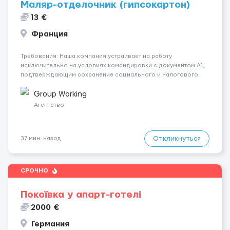
Маляр-отделочник (гипсокартон)
13 €
Франция
Требования: Наша компания устраивает на работу
исключительно на условиях командировки с документом A1,
подтверждающим сохранение социального и налогового
статуса в стране проживания во время работы в ЕС.Документ
A1 могут получить граждане стран с упрощенным доступом к
Group Working
рынку труда ЕС (Укра...
Агентство
Откликнуться
37 мин. назад
СРОЧНО
Покоївка у апарт-готелі
2000 €
Германия