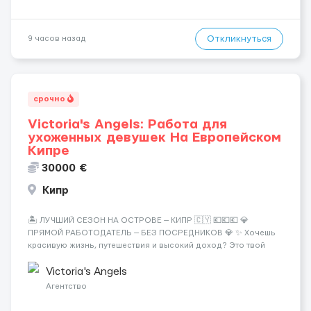
Откликнуться
9 часов назад
срочно
Victoria's Angels: Работа для
ухоженных девушек На Европейском
Кипре
30000 €
Кипр
🏝️ ЛУЧШИЙ СЕЗОН НА ОСТРОВЕ — КИПР 🇨🇾 💶💶💶 💎
ПРЯМОЙ РАБОТОДАТЕЛЬ — БЕЗ ПОСРЕДНИКОВ 💎 ✨ Хочешь
красивую жизнь, путешествия и высокий доход? Это твой
шанс изменить всё уже сейчас. 🔥 ПОЧЕМУ ИМЕННО МЫ: —
Опытная команда с годами практики — Стабильный поток
Victoria's Angels
клиентов (без ...
Агентство