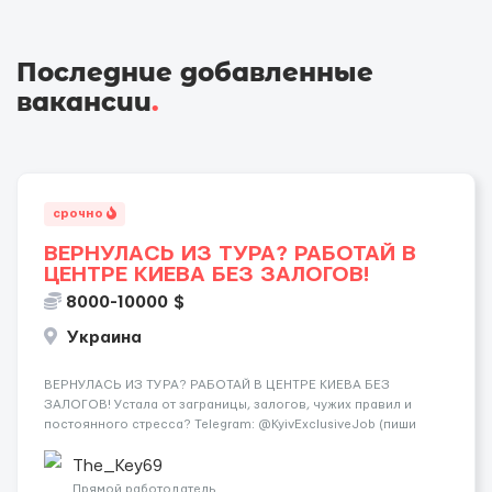
Последние добавленные
вакансии
.
срочно
ВЕРНУЛАСЬ ИЗ ТУРА? РАБОТАЙ В
ЦЕНТРЕ КИЕВА БЕЗ ЗАЛОГОВ!
8000-10000 $
Украина
ВЕРНУЛАСЬ ИЗ ТУРА? РАБОТАЙ В ЦЕНТРЕ КИЕВА БЕЗ
ЗАЛОГОВ! Устала от заграницы, залогов, чужих правил и
постоянного стресса? Telegram: @KyivExclusiveJob (пиши
сюда!) Мы предлагаем совсем другие условия: Работа в
самом центре Киева Можно работать в эскорте или в
The_Key69
эротическом массаже (н...
Прямой работодатель