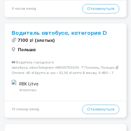
Откликнуться
9 часов назад
Водитель автобуса, категория D
7100 zł (злотых)
Польша
🚌 Водитель городского
автобуса, viber/telegram +48505750030 📍 Познань, Польша 💰
Оплата: 40 zł брутто в час = 32,30 zł нетто В месяц: 6 460 – 7
100 zł чистыми 🏠 Бесплатное проживание первые 3 месяца.
Далее - 450 zł/месяц или +1 zł к ставке для тех, кто арендует
RBK Litva
жильё ...
Агентство
Откликнуться
19 секунд назад