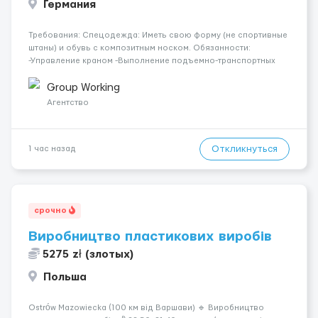
Германия
Требования: Спецодежда: Иметь свою форму (не спортивные
штаны) и обувь с композитным носком. Обязанности:
-Управление краном -Выполнение подъемно-транспортных
работ на строительных объектах, -Соблюдение правил и
инструкций по безопасности. -Опыт управления различными
Group Working
типами кранов (моб...
Агентство
Откликнуться
1 час назад
срочно
Виробництво пластикових виробів
5275 zł (злотых)
Польша
Ostrów Mazowiecka (100 км від Варшави) 🔹 Виробництво