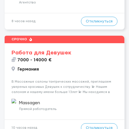
Требования: ✔️ Возраст от ...
Агентство
Откликнуться
8 часов назад
СРОЧНО
Работа для Девушек
7000 - 14000 €
Германия
В Массажные салоны тантрических массажей, приглашаем
увереных красивых Девушек к сотрудничеству. 💫 Нашим
салонам и нашему имени больше 13лет 💫 Мы находимся в
городе Берлин 💜Прямой работодатель 💙Большая
заработная плата 💚Мы гарантируем Наличие работы. Поток 💝
Massagen
incall / Out...
Прямой работодатель
Откликнуться
10 часов назад