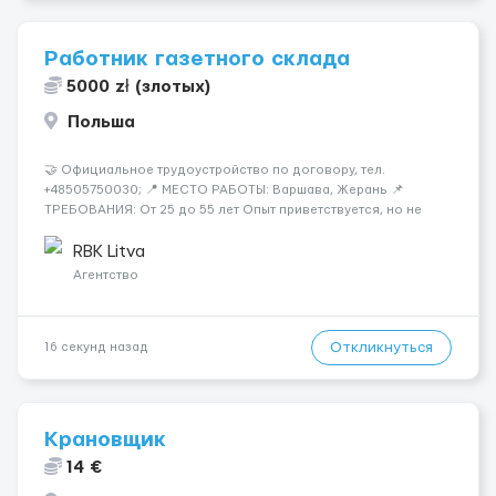
Работник газетного склада
5000 zł (злотых)
Польша
🤝 Официальное трудоустройство по договору, тел.
+48505750030; 📍 МЕСТО РАБОТЫ: Варшава, Жерань 📌
ТРЕБОВАНИЯ: От 25 до 55 лет Опыт приветствуется, но не
обязателен Разговорный польский (уровень А кандидаты:
Мужчины (25-55 лет) язык: разговорный уровень польского 📆
RBK Litva
ГРАФИК РАБОТЫ...
Агентство
Откликнуться
16 секунд назад
Крановщик
14 €