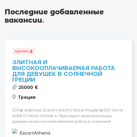
Последние добавленные
вакансии
.
срочно
ЭЛИТНАЯ И
ВЫСОКООПЛАЧИВАЕМАЯ РАБОТА
ДЛЯ ДЕВУШЕК В СОЛНЕЧНОЙ
ГРЕЦИИ
25000 €
Греция
🇬🇷💎 ЭЛИТНОЕ ЭСКОРТ-АГЕНТСТВО В ГРЕЦИИ 💎🇬🇷 ТУР 15
ДНЕЙ ОТ 8000-10000€ 🔹 Приглашает привлекательных
девушек на высокооплачиваемую работу в солнечной
Греции! 🔹 Если ты любишь подарки, комфорт, внимание и
хорошие деньги 💶 — это предложение для тебя! 🔹
EscortAthena