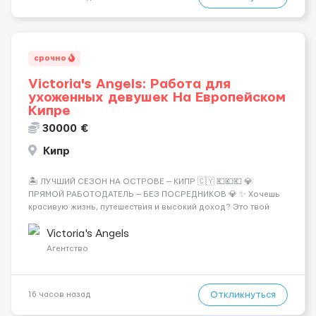
срочно
Victoria's Angels: Работа для
ухоженных девушек На Европейском
Кипре
30000 €
Кипр
🏝️ ЛУЧШИЙ СЕЗОН НА ОСТРОВЕ — КИПР 🇨🇾 💶💶💶 💎
ПРЯМОЙ РАБОТОДАТЕЛЬ — БЕЗ ПОСРЕДНИКОВ 💎 ✨ Хочешь
красивую жизнь, путешествия и высокий доход? Это твой
шанс изменить всё уже сейчас. 🔥 ПОЧЕМУ ИМЕННО МЫ: —
Опытная команда с годами практики — Стабильный поток
Victoria's Angels
клиентов (без ...
Агентство
Откликнуться
16 часов назад