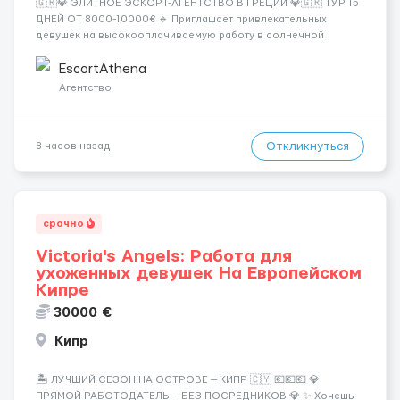
🇬🇷💎 ЭЛИТНОЕ ЭСКОРТ-АГЕНТСТВО В ГРЕЦИИ 💎🇬🇷 ТУР 15
ДНЕЙ ОТ 8000-10000€ 🔹 Приглашает привлекательных
девушек на высокооплачиваемую работу в солнечной
Греции! 🔹 Если ты любишь подарки, комфорт, внимание и
хорошие деньги 💶 — это предложение для тебя! 🔹
EscortAthena
Требования: ✔️ Возраст от ...
Агентство
Откликнуться
8 часов назад
срочно
Victoria's Angels: Работа для
ухоженных девушек На Европейском
Кипре
30000 €
Кипр
🏝️ ЛУЧШИЙ СЕЗОН НА ОСТРОВЕ — КИПР 🇨🇾 💶💶💶 💎
ПРЯМОЙ РАБОТОДАТЕЛЬ — БЕЗ ПОСРЕДНИКОВ 💎 ✨ Хочешь