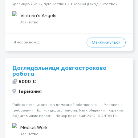
красивую жизнь, путешествия и высокий доход? Это твой
шанс изменить всё уже сейчас. 🔥 ПОЧЕМУ ИМЕННО МЫ: —
Опытная команда с годами практики — Стабильный поток
Victoria's Angels
клиентов (без ...
Агентство
Откликнуться
14 часов назад
Доглядальниця довгострокова
робота
6000 €
Германия
Работа организована в домашней обстановке. Условия и
требования: Пол кандидата: жіноча. Язык общения: . Курение: .
Водительские права: . Номер вакансии: 2422 КОНТАКТЫ
ДЛЯ УТОЧНЕНИЯ УСЛОВИЙ Польша +48 459 567 591 Украина
+38...
Medius Work
Агентство