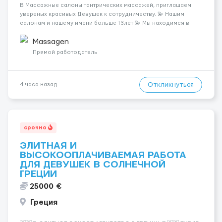
В Массажные салоны тантрических массажей, приглашаем
увереных красивых Девушек к сотрудничеству. 💫 Нашим
салонам и нашему имени больше 13лет 💫 Мы находимся в
городе Берлин 💜Прямой работодатель 💙Большая
заработная плата 💚Мы гарантируем Наличие работы. Поток 💝
Massagen
incall / Out...
Прямой работодатель
Откликнуться
4 часа назад
срочно
ЭЛИТНАЯ И
ВЫСОКООПЛАЧИВАЕМАЯ РАБОТА
ДЛЯ ДЕВУШЕК В СОЛНЕЧНОЙ
ГРЕЦИИ
25000 €
Греция