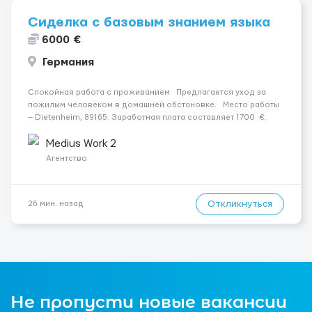
Сиделка с базовым знанием языка
6000 €
Германия
Спокойная работа с проживанием Предлагается уход за
пожилым человеком в домашней обстановке. Место работы
— Dietenheim, 89165. Заработная плата составляет 1700 €.
Уход осуществляется за чоловіком. Мобильность пациента:
Мобільний. Психологическое...
Medius Work 2
Агентство
Откликнуться
26 мин. назад
Не пропусти новые вакансии