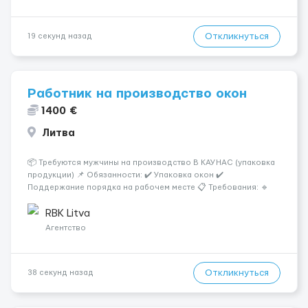
Откликнуться
19 секунд назад
Работник на производство окон
1400 €
Литва
📦 Требуются мужчины на производство В КАУНАС (упаковка
продукции) 📌 Обязанности: ✔️ Упаковка окон ✔️
Поддержание порядка на рабочем месте 📋 Требования: 🔹
Ответственность и аккуратность 🔹 Желание работать 💰
Условия работы: 🕐 График: 5/2, по 8–10 часов 💶 Оплата: 7 €
RBK Litva
в...
Агентство
Откликнуться
38 секунд назад