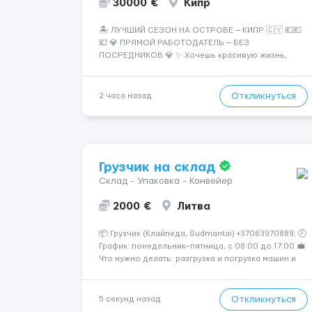
30000 €
Кипр
🏝️ ЛУЧШИЙ СЕЗОН НА ОСТРОВЕ — КИПР 🇨🇾 💶💶
💶 💎 ПРЯМОЙ РАБОТОДАТЕЛЬ — БЕЗ
ПОСРЕДНИКОВ 💎 ✨ Хочешь красивую жизнь,
путешествия и высокий доход? Это твой шанс
изменить всё уже сейчас. 🔥 ПОЧЕМУ ИМЕННО МЫ:
— Опытная команда с годами практики —
Откликнуться
2 часа назад
Стабильный поток клиентов (без ...
Грузчик на склад
Склад - Упаковка - Конвейер
2000 €
Литва
📦 Грузчик (Клайпеда, Sudmantai) +37063970889; 🕗
График: понедельник–пятница, с 08:00 до 17:00 💼
Что нужно делать: разгрузка и погрузка машин и
контейнеров (вручную); сортировка товара;
поддержание порядка на складе; выполнение
других поручений заведующего складом. ✅
Откликнуться
5 секунд назад
Требования: ...