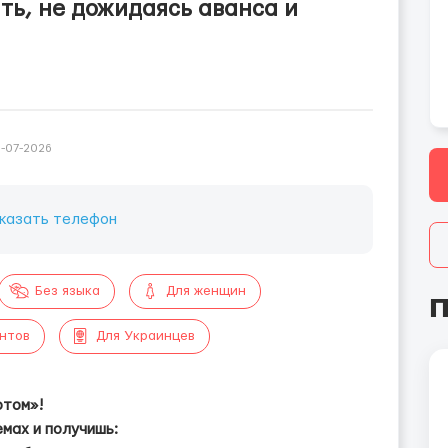
ть, не дожидаясь аванса и
-07-2026
казать телефон
Без языка
Для женщин
П
ентов
Для Украинцев
отом»!
мах и получишь: