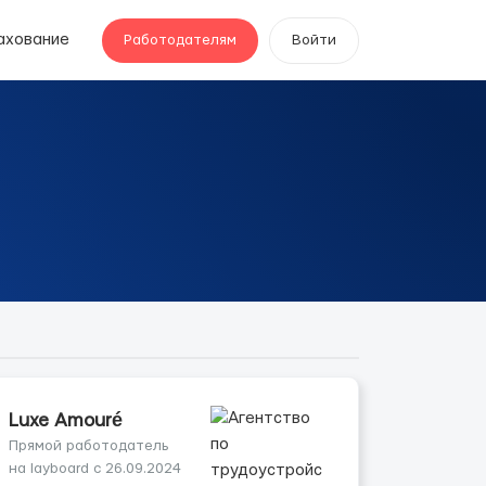
ахование
Работодателям
Войти
Luxe Amouré
Прямой работодатель
на layboard с 26.09.2024