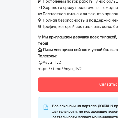
💫 Постоянный поток работы: у нас боль
💵 Зарплата сразу после смены - ежедн
🏡 Бесплатное жилье для тех, кто приезж
💎 Полная безопасность и поддержка ме
🎀 График, который составляешь сама: б
✨ Мы приглашаем девушек всех типажей, 
тебя!
📩 Пиши мне прямо сейчас и узнай больше
Телеграм:
@Asya_llv2
https://t.me/Asya_llv2
Связатьс
Все вакансии на портале ДОЛЖНЫ пр
деятельности, не нарушающие закон
деятельности (запрет мошенничеств