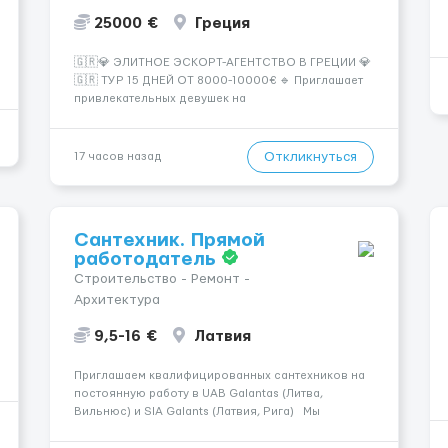
25000 €
Греция
🇬🇷💎 ЭЛИТНОЕ ЭСКОРТ-АГЕНТСТВО В ГРЕЦИИ 💎
🇬🇷 ТУР 15 ДНЕЙ ОТ 8000-10000€ 🔹 Приглашает
привлекательных девушек на
высокооплачиваемую работу в солнечной Греции!
🔹 Если ты любишь подарки, комфорт, внимание и
хорошие деньги 💶 — это предложение для тебя! 🔹
Откликнуться
17 часов назад
Требования: ✔️ Возраст от ...
Сантехник. Прямой
работодатель
Строительство - Ремонт -
Архитектура
9,5-16 €
Латвия
Приглашаем квалифицированных сантехников на
постоянную работу в UAB Galantas (Литва,
Вильнюс) и SIA Galants (Латвия, Рига) Мы
предлагаем: - Официальное трудоустройство и
стабильную работу в сложившимся коллективе; -