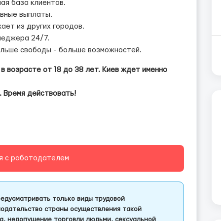
шая база клиентов.
евные выплаты.
ает из других городов.
неджера 24/7.
ольше свободы - больше возможностей.
в возрасте от 18 до 38 лет. Киев ждет именно
. Время действовать!
я с работодателем
едусматривать только виды трудовой
одательство страны осуществления такой
а, недопущение торговли людьми, сексуальной