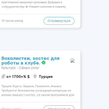
приглашаем увереных красивых Девушек к
сотрудничеству. 💫 Нашим салонам и нашему
имени больше 13лет 💫 Мы находимся в городе
Берлин 💜Прямой работодатель 💙Большая
заработная плата 💚Мы гарантируем Наличие
Откликнуться
19 часов назад
работы. Поток 💝 incall / Out...
Вокалистки, хостес для
работы в клубе.
Культура - Сфера услуг
от 1700+% $
Турция
Турция: Бурса, Эдирне, Газиантеп, Анкара.
Требуются: Вокалистки (эстрадный репертуар на
разных языках) + хостеc, со своей программой для
работы в клубе. Рабочая виза. Контракт от четырех
месяцев до года. Короткий контракт от одного до
трех месяцев. Мед. страховка. Высокая зарплат...