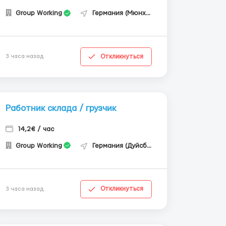
Group Working
Германия (Мюнхен)
Откликнуться
3 часа назад
Работник склада / грузчик
14,2€ / час
Group Working
Германия (Дуйсбург)
Откликнуться
3 часа назад