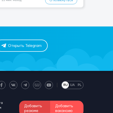
Откликнуться
22 мин. назад
Открыть Telegram
RU
UA
PL
та
Добавить
Добавить
м
резюме
вакансию