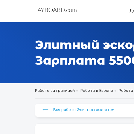
Д
Элитный эско
Зарплата 5500
Работа за границей
Работа в Европе
Работа
⟵ Вся работа Элитным эскортом