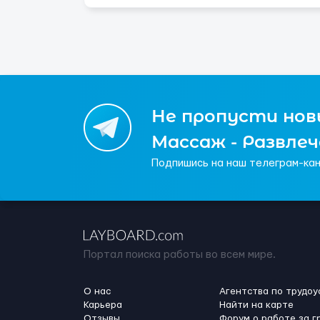
Не пропусти новы
Массаж - Развле
Подпишись на наш телеграм-кан
Портал поиска работы во всем мире.
О нас
Агентства по трудоу
Карьера
Найти на карте
Отзывы
Форум о работе за г