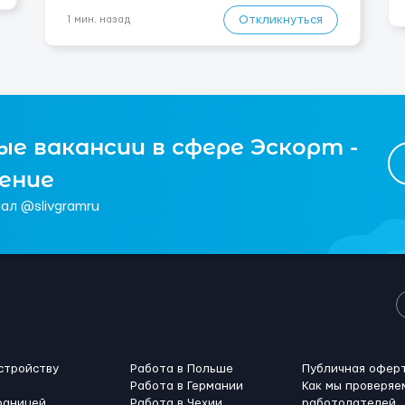
заработную плату для квалифицированного
Откликнуться
1 мин. назад
сантехника 9,5 евро/час, ...
е вакансии в сфере Эскорт -
чение
ал @slivgramru
стройству
Работа в Польше
Публичная офер
Работа в Германии
Как мы проверяе
раницей
Работа в Чехии
работодателей