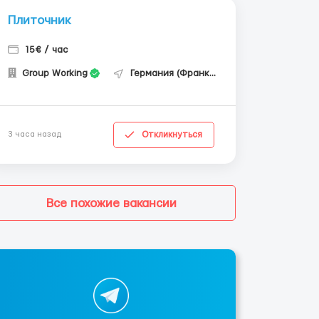
Плиточник
15€ / час
Group Working
Германия (Франкфурт-на-Майне)
Откликнуться
3 часа назад
Все похожие вакансии