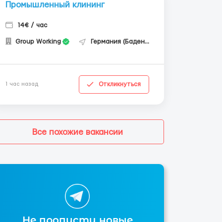
Промышленный клининг
14€ / час
Group Working
Германия (Баден-Вюртемберг)
Откликнуться
1 час назад
Все похожие вакансии
Не пропусти новые