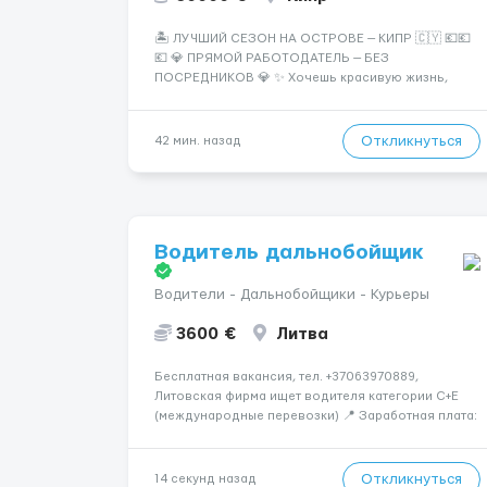
🏝️ ЛУЧШИЙ СЕЗОН НА ОСТРОВЕ — КИПР 🇨🇾 💶💶
💶 💎 ПРЯМОЙ РАБОТОДАТЕЛЬ — БЕЗ
ПОСРЕДНИКОВ 💎 ✨ Хочешь красивую жизнь,
путешествия и высокий доход? Это твой шанс
изменить всё уже сейчас. 🔥 ПОЧЕМУ ИМЕННО МЫ:
— Опытная команда с годами практики —
Откликнуться
42 мин. назад
Стабильный поток клиентов (без ...
Водитель дальнобойщик
Водители - Дальнобойщики - Курьеры
3600 €
Литва
Бесплатная вакансия, тел. +37063970889,
Литовская фирма ищет водителя категории C+E
(международные перевозки) 📍 Заработная плата:
💶 3600 € нетто в месяц 🚛 Что предстоит делать:
Международные перевозки на тентах и
рефрижераторах. В среднем 400–500 км в день.
Откликнуться
14 секунд назад