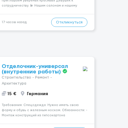
приглашаем увереных красивых Девушек к
сотрудничеству. 💫 Нашим салонам и нашему
имени больше 13лет 💫 Мы находимся в городе
Берлин 💜Прямой работодатель 💙Большая
заработная плата 💚Мы гарантируем Наличие
Откликнуться
17 часов назад
работы. Поток 💝 incall / Out...
Отделочник-универсал
(внутренние работы)
Строительство - Ремонт -
Архитектура
15 €
Германия
Требования: Спецодежда: Нужно иметь свою
форму и обувь с железным носком. Обязанности: -
Монтаж конструкций из гипсокартона
(перегородки, потолки, облицовка стен); -
Подготовка поверхностей под отделку; -