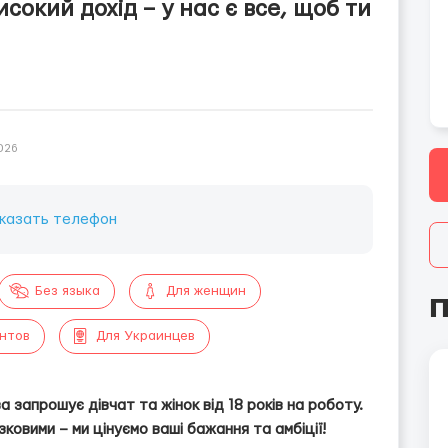
сокий дохід – у нас є все, щоб ти
026
казать телефон
Без языка
Для женщин
П
ентов
Для Украинцев
 запрошує дівчат та жінок від 18 років на роботу.
зковими – ми цінуємо ваші бажання та амбіції!