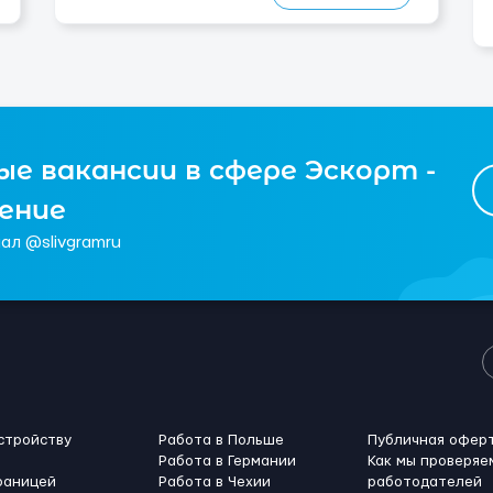
е вакансии в сфере Эскорт -
чение
ал @slivgramru
стройству
Работа в Польше
Публичная офер
Работа в Германии
Как мы проверяе
раницей
Работа в Чехии
работодателей