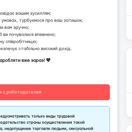
повідає вашим зусиллям;
 умовах, турбуємося про ваш затишок;
и вам зручно;
б ви почувалися впевнено;
ну співробітницю;
безпечує стабільно високий дохід.
заробляти вже зараз! 💖
я с работодателем
едусматривать только виды трудовой
одательство страны осуществления такой
а, недопущение торговли людьми, сексуальной