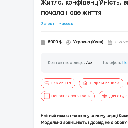
Житло, конфіденційність, ви
почала нове життя
Эскорт - Массаж
6000 $
Украина (Киев)
30-07-2
Контактное лицо:
Ася
Телефон:
По
Без опыта
С проживанием
Неполная занятость
Для студ
Елітний ескорт-салон у самому серці Києва
Модельна зовнішність і досвід не є обов'я