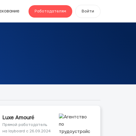
ахование
Работодателям
Войти
Luxe Amouré
Прямой работодатель
на layboard с 26.09.2024