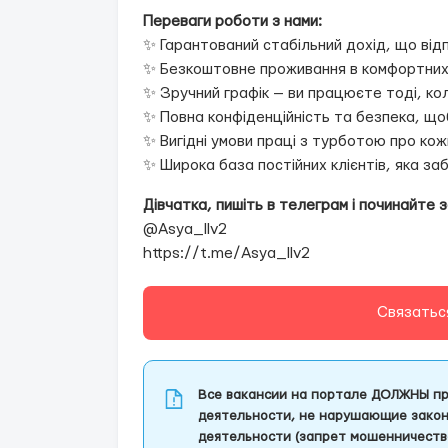
Переваги роботи з нами:
✨ Гарантований стабільний дохід, що від
✨ Безкоштовне проживання в комфортних
✨ Зручний графік — ви працюєте тоді, кол
✨ Повна конфіденційність та безпека, що
✨ Вигідні умови праці з турботою про кож
✨ Широка база постійних клієнтів, яка за
Дівчатка, пишіть в телеграм і починайте 
@Asya_llv2
https://t.me/Asya_llv2
Связатьс
Все вакансии на портале ДОЛЖНЫ пр
деятельности, не нарушающие закон
деятельности (запрет мошенничеств