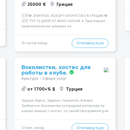
25000 €
Греция
🇬🇷💎 ЭЛИТНОЕ ЭСКОРТ-АГЕНТСТВО В ГРЕЦИИ 💎
🇬🇷 ТУР 15 ДНЕЙ ОТ 8000-10000€ 🔹 Приглашает
привлекательных девушек на
высокооплачиваемую работу в солнечной Греции!
🔹 Если ты любишь подарки, комфорт, внимание и
хорошие деньги 💶 — это предложение для тебя! 🔹
Откликнуться
15 часов назад
Требования: ✔️ Возраст от ...
Вокалистки, хостес для
работы в клубе.
Культура - Сфера услуг
от 1700+% $
Турция
Турция: Бурса, Эдирне, Газиантеп, Анкара.
Требуются: Вокалистки (эстрадный репертуар на
разных языках) + хостеc, со своей программой для
работы в клубе. Рабочая виза. Контракт от четырех
месяцев до года. Короткий контракт от одного до
трех месяцев. Мед. страховка. Высокая зарплат...
Откликнуться
12 мин. назад