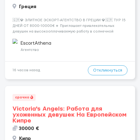
Греция
🇬🇷💎 ЭЛИТНОЕ ЭСКОРТ-АГЕНТСТВО В ГРЕЦИИ 💎🇬🇷 ТУР 15
ДНЕЙ ОТ 8000-10000€ 🔹 Приглашает привлекательных
девушек на высокооплачиваемую работу в солнечной
Греции! 🔹 Если ты любишь подарки, комфорт, внимание и
хорошие деньги 💶 — это предложение для тебя! 🔹
EscortAthena
Требования: ✔️ Возраст от ...
Агентство
Откликнуться
16 часов назад
срочно
Victoria's Angels: Работа для
ухоженных девушек На Европейском
Кипре
30000 €
Кипр