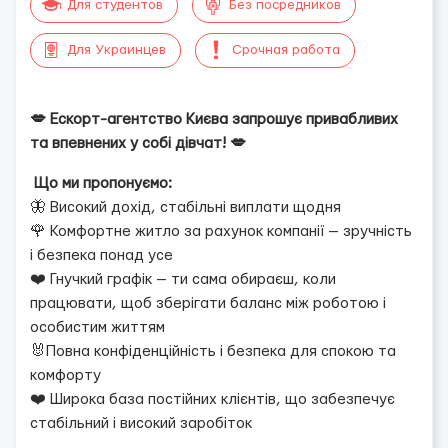
Для студентов
Без посредников
Для Украинцев
Срочная работа
💋 Ескорт-агентство Києва запрошує привабливих
та впевнених у собі дівчат! 💋
Що ми пропонуємо:
🦋 Високий дохід, стабільні виплати щодня
🌹 Комфортне житло за рахунок компанії — зручність
і безпека понад усе
❤️ Гнучкий графік — ти сама обираєш, коли
працювати, щоб зберігати баланс між роботою і
особистим життям
🐰Повна конфіденційність і безпека для спокою та
комфорту
❤️ Широка база постійних клієнтів, що забезпечує
стабільний і високий заробіток