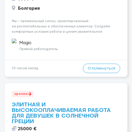
Болгария
Мы — премиальный салон, ориентированный
на респектабельных и обеспеченных клиентов. Создаём
комфортные условия работы и ценим уважительное
отношение к каждой сотруднице. Что мы предлагаем:
💎 Высокий доход — от 2000 € в неделю и выше 💎 Честная
Magic
сис...
Прямой работодатель
Откликнуться
10 часов назад
срочно
ЭЛИТНАЯ И
ВЫСОКООПЛАЧИВАЕМАЯ РАБОТА
ДЛЯ ДЕВУШЕК В СОЛНЕЧНОЙ
ГРЕЦИИ
25000 €