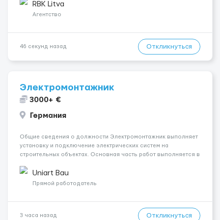
рефрижераторах. В среднем 400–500 км в день. Погрузки и
RBK Litva
разгрузки ...
Агентство
Откликнуться
46 секунд назад
Электромонтажник
3000+ €
Германия
Общие сведения о должности Электромонтажник выполняет
установку и подключение электрических систем на
строительных объектах. Основная часть работ выполняется в
Берлине. Ищем профессионалов на месте, приглашения
делаем только для профессионалов с доказательным
Uniart Bau
портфолио Обязанности ...
Прямой работодатель
Откликнуться
3 часа назад