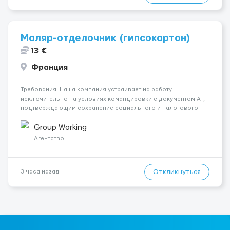
Маляр-отделочник (гипсокартон)
13 €
Франция
Требования: Наша компания устраивает на работу
исключительно на условиях командировки с документом A1,
подтверждающим сохранение социального и налогового
статуса в стране проживания во время работы в ЕС.Документ
A1 могут получить граждане стран с упрощенным доступом к
Group Working
рынку труда ЕС (Укра...
Агентство
Откликнуться
3 часа назад