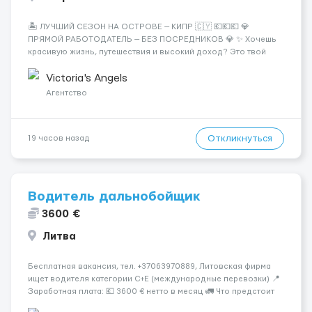
🏝️ ЛУЧШИЙ СЕЗОН НА ОСТРОВЕ — КИПР 🇨🇾 💶💶💶 💎
ПРЯМОЙ РАБОТОДАТЕЛЬ — БЕЗ ПОСРЕДНИКОВ 💎 ✨ Хочешь
красивую жизнь, путешествия и высокий доход? Это твой
шанс изменить всё уже сейчас. 🔥 ПОЧЕМУ ИМЕННО МЫ: —
Опытная команда с годами практики — Стабильный поток
Victoria's Angels
клиентов (без ...
Агентство
Откликнуться
19 часов назад
Водитель дальнобойщик
3600 €
Литва
Бесплатная вакансия, тел. +37063970889, Литовская фирма
ищет водителя категории C+E (международные перевозки) 📍
Заработная плата: 💶 3600 € нетто в месяц 🚛 Что предстоит
делать: Международные перевозки на тентах и