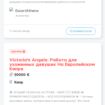
девушек на высокооплачиваемую работу в солнечной
Греции! 🔹 Если ты любишь подарки, комфорт, внимание и
хорошие деньги 💶 — это предложение для тебя! 🔹
EscortAthena
Требования: ✔️ Возраст от ...
Агентство
Откликнуться
11 часов назад
срочно
Victoria's Angels: Работа для
ухоженных девушек На Европейском
Кипре
30000 €
Кипр
🏝️ ЛУЧШИЙ СЕЗОН НА ОСТРОВЕ — КИПР 🇨🇾 💶💶💶 💎
ПРЯМОЙ РАБОТОДАТЕЛЬ — БЕЗ ПОСРЕДНИКОВ 💎 ✨ Хочешь
красивую жизнь, путешествия и высокий доход? Это твой