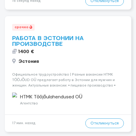
Откликнуться
16 секунд назад
срочно
РАБОТА В ЭСТОНИИ НА
ПРОИЗВОДСТВЕ
1400 €
Эстония
Официальное трудоустройство | Разные вакансии HTMK
TÖÖJÕUD OÜ предлагает работу в Эстонии для мужчин и
женщин. Актуальные вакансии: • пищевое производство •
упаковка продукции • деревообработка • работа на линии •
склады и логистика • п...
HTMK Tööjõulahendused OÜ
Агентство
Откликнуться
17 мин. назад