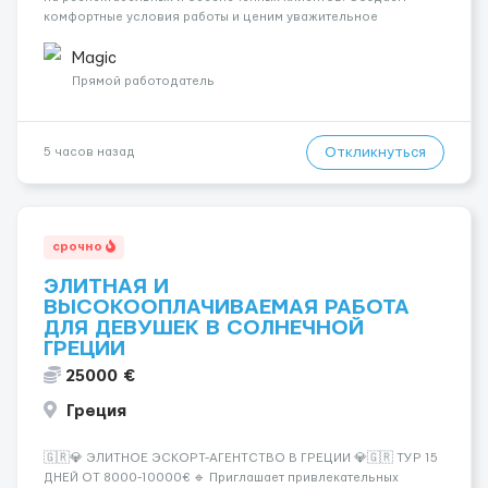
комфортные условия работы и ценим уважительное
отношение к каждой сотруднице. Что мы предлагаем:
💎 Высокий доход — от 2000 € в неделю и выше 💎 Честная
Magic
сис...
Прямой работодатель
Откликнуться
5 часов назад
срочно
ЭЛИТНАЯ И
ВЫСОКООПЛАЧИВАЕМАЯ РАБОТА
ДЛЯ ДЕВУШЕК В СОЛНЕЧНОЙ
ГРЕЦИИ
25000 €
Греция
🇬🇷💎 ЭЛИТНОЕ ЭСКОРТ-АГЕНТСТВО В ГРЕЦИИ 💎🇬🇷 ТУР 15
ДНЕЙ ОТ 8000-10000€ 🔹 Приглашает привлекательных