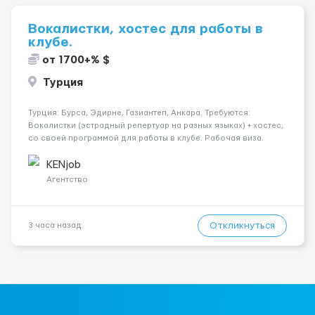
Вокалистки, хостес для работы в
клубе.
от 1700+% $
Турция
Турция: Бурса, Эдирне, Газиантеп, Анкара. Требуются:
Вокалистки (эстрадный репертуар на разных языках) + хостеc,
со своей программой для работы в клубе. Рабочая виза.
Контракт от четырех месяцев до года. Короткий контракт от
одного до трех месяцев. Мед. страховка. Высокая зарплат...
KENjob
Агентство
Откликнуться
3 часа назад