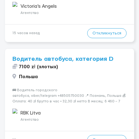
шанс изменить всё уже сейчас. 🔥 ПОЧЕМУ ИМЕННО МЫ: —
Опытная команда с годами практики — Стабильный поток
Victoria's Angels
клиентов (без ...
Агентство
Откликнуться
15 часов назад
Водитель автобуса, категория D
7100 zł (злотых)
Польша
🚌 Водитель городского
автобуса, viber/telegram +48505750030 📍 Познань, Польша 💰
Оплата: 40 zł брутто в час = 32,30 zł нетто В месяц: 6 460 – 7
100 zł чистыми 🏠 Бесплатное проживание первые 3 месяца.
Далее - 450 zł/месяц или +1 zł к ставке для тех, кто арендует
RBK Litva
жильё ...
Агентство