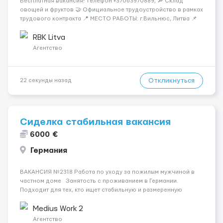
Бесплатная вакансия! Tелефон +37063970889, 🔎 Склад
овощей и фруктов 🤝 Официальное трудоустройство в рамках
трудового контракта 📍 МЕСТО РАБОТЫ: г.Вильнюс, Литва 📌
ТРЕБОВАНИЯ: - Мужчины и Женщины / пары возраст 18-45 лет
- медкомиссия 30 евро (с ЗП) - работа в темпе - разговорный
RBK Litva
русский...
Агентство
Откликнуться
22 секунды назад
Сиделка стабильная вакансия
6000 €
Германия
ВАКАНСИЯ №2318 Работа по уходу за пожилым мужчиной в
частном доме Занятость с проживанием в Германии.
Подходит для тех, кто ищет стабильную и размеренную
работу. Подопечный спокоен, ориентирован, не требует
медицинского ухода. Формат ухода — бытовая по...
Medius Work 2
Агентство