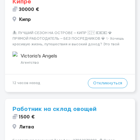
Кипре
30000 €
Кипр
🏝️ ЛУЧШИЙ СЕЗОН НА ОСТРОВЕ — КИПР 🇨🇾 💶💶💶 💎
ПРЯМОЙ РАБОТОДАТЕЛЬ — БЕЗ ПОСРЕДНИКОВ 💎 ✨ Хочешь
красивую жизнь, путешествия и высокий доход? Это твой
шанс изменить всё уже сейчас. 🔥 ПОЧЕМУ ИМЕННО МЫ: —
Опытная команда с годами практики — Стабильный поток
Victoria's Angels
клиентов (без ...
Агентство
Откликнуться
12 часов назад
Работник на склад овощей
1500 €
Литва