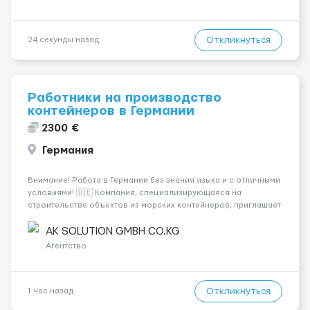
Откликнуться
24 секунды назад
Работники на производство
контейнеров в Германии
2300 €
Германия
Внимание! Работа в Германии без знания языка и с отличными
условиями! 🇩🇪 Компания, специализирующаяся на
строительстве объектов из морских контейнеров, приглашает
специалистов на следующие позиции: - Электрики 💡 -
Монтажники ⚒ - Плиточники 🪜 - Сантехники 🚰 - Сварщики 🔧 -
AK SOLUTION GMBH CO.KG
Маляры 🎨 - Садовни...
Агентство
Откликнуться
1 час назад