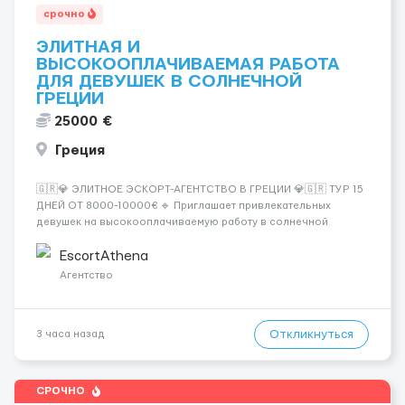
срочно
ЭЛИТНАЯ И
ВЫСОКООПЛАЧИВАЕМАЯ РАБОТА
ДЛЯ ДЕВУШЕК В СОЛНЕЧНОЙ
ГРЕЦИИ
25000 €
Греция
🇬🇷💎 ЭЛИТНОЕ ЭСКОРТ-АГЕНТСТВО В ГРЕЦИИ 💎🇬🇷 ТУР 15
ДНЕЙ ОТ 8000-10000€ 🔹 Приглашает привлекательных
девушек на высокооплачиваемую работу в солнечной
Греции! 🔹 Если ты любишь подарки, комфорт, внимание и
хорошие деньги 💶 — это предложение для тебя! 🔹
EscortAthena
Требования: ✔️ Возраст от ...
Агентство
Откликнуться
3 часа назад
СРОЧНО