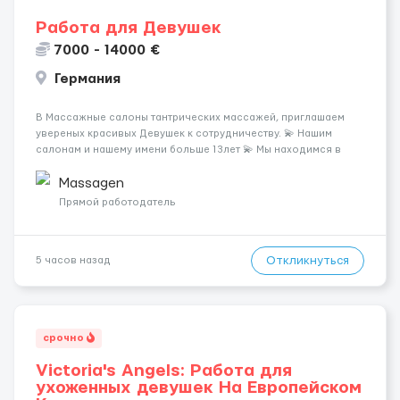
Работа для Девушек
7000 - 14000 €
Германия
В Массажные салоны тантрических массажей, приглашаем
увереных красивых Девушек к сотрудничеству. 💫 Нашим
салонам и нашему имени больше 13лет 💫 Мы находимся в
городе Берлин 💜Прямой работодатель 💙Большая
заработная плата 💚Мы гарантируем Наличие работы. Поток 💝
Massagen
incall / Out...
Прямой работодатель
Откликнуться
5 часов назад
срочно
Victoria's Angels: Работа для
ухоженных девушек На Европейском