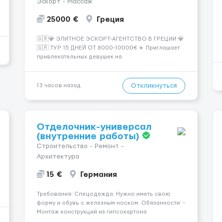
Эскорт - Массаж
25000 €
Греция
🇬🇷💎 ЭЛИТНОЕ ЭСКОРТ-АГЕНТСТВО В ГРЕЦИИ 💎
🇬🇷 ТУР 15 ДНЕЙ ОТ 8000-10000€ 🔹 Приглашает
привлекательных девушек на
высокооплачиваемую работу в солнечной Греции!
🔹 Если ты любишь подарки, комфорт, внимание и
хорошие деньги 💶 — это предложение для тебя! 🔹
Откликнуться
13 часов назад
Требования: ✔️ Возраст от ...
Отделочник-универсал
(внутренние работы)
Строительство - Ремонт -
Архитектура
15 €
Германия
Требования: Спецодежда: Нужно иметь свою
форму и обувь с железным носком. Обязанности: -
Монтаж конструкций из гипсокартона
(перегородки, потолки, облицовка стен); -