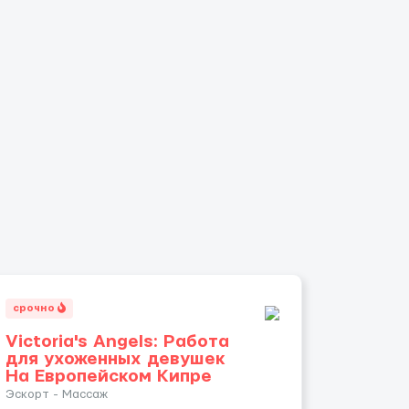
срочно
Victoria's Angels: Работа
для ухоженных девушек
На Европейском Кипре
Эскорт - Массаж