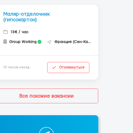
Маляр-отделочник
(гипсокартон)
13€ / час
Group Working
Франция (Сен-Кантен)
Откликнуться
15 часов назад
Все похожие вакансии