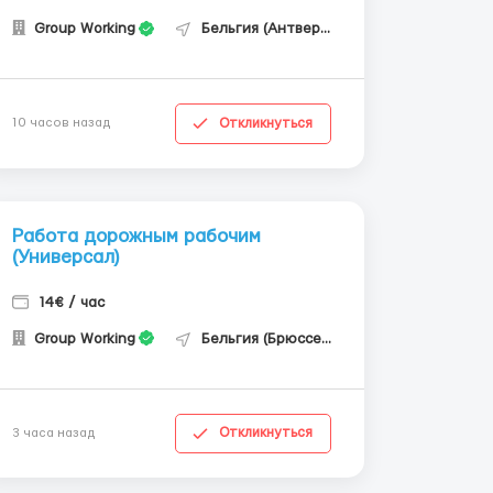
Group Working
Бельгия (Антверпен)
Откликнуться
10 часов назад
Работа дорожным рабочим
(Универсал)
14€ / час
Group Working
Бельгия (Брюссель)
Откликнуться
3 часа назад