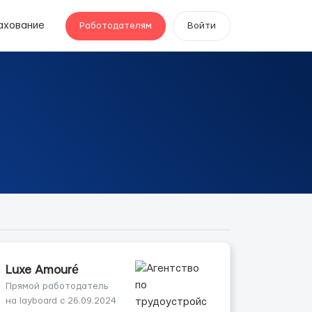
ахование
Работодателям
Войти
Luxe Amouré
Прямой работодатель
на layboard с 26.09.2024