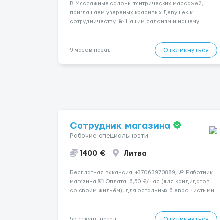
В Массажные салоны тантрических массажей,
приглашаем увереных красивых Девушек к
сотрудничеству. 💫 Нашим салонам и нашему
имени больше 13лет 💫 Мы находимся в городе
Берлин 💜Прямой работодатель 💙Большая
заработная плата 💚Мы гарантируем Наличие
Откликнуться
9 часов назад
работы. Поток 💝 incall / Out...
Сотрудник магазина
Рабочие специальности
1400 €
Литва
Бесплатная вакансия! +37063970889, 🔎 Работник
магазина 💶 Оплата: 6,50 €/час (для кандидатов
со своим жильём), для остальных 6 евро чистыми
в час 📌 ТРЕБОВАНИЯ: • Мужчины и женщины • Без
опыта работы • Ответственность и желание
работать &bul...
Откликнуться
55 секунд назад