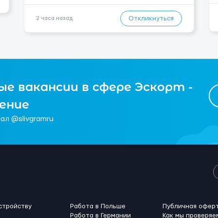
Подготовка поверхностей под отделку; -
Выполнение малярных работ (шпатлевка,
Откликнуться
2 часа назад
грунтовка, покраска); - Штукатурные работы ...
е вакансии в сфере Эскорт -
чение
ал @slivgramru
стройству
Работа в Польше
Публичная офер
Работа в Германии
Как мы проверяе