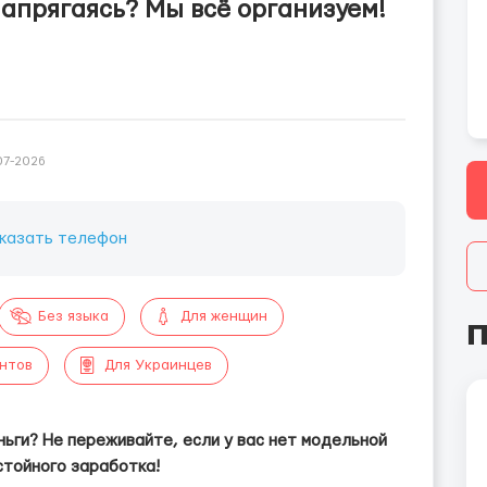
напрягаясь? Мы всё организуем!
07-2026
казать телефон
Без языка
Для женщин
П
ентов
Для Украинцев
ньги? Не переживайте, если у вас нет модельной
стойного заработка!