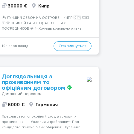
30000 €
Кипр
🏝️ ЛУЧШИЙ СЕЗОН НА ОСТРОВЕ — КИПР 🇨🇾 💶💶
💶 💎 ПРЯМОЙ РАБОТОДАТЕЛЬ — БЕЗ
ПОСРЕДНИКОВ 💎 ✨ Хочешь красивую жизнь,
путешествия и высокий доход? Это твой шанс
изменить всё уже сейчас. 🔥 ПОЧЕМУ ИМЕННО МЫ:
— Опытная команда с годами практики —
Откликнуться
19 часов назад
Стабильный поток клиентов (без ...
Доглядальниця з
проживанням та
офіційним договором
Домашний персонал
6000 €
Германия
Предлагается спокойный уход в условиях
проживания. Условия и требования: Пол
кандидата: жіноча. Язык общения: . Курение: .
Водительские права: . Номер вакансии: 2183