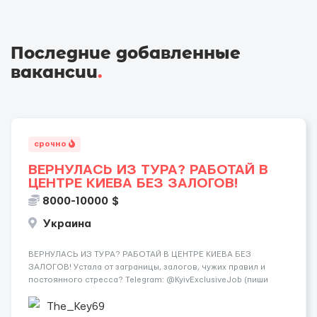
Последние добавленные
вакансии
.
срочно
ВЕРНУЛАСЬ ИЗ ТУРА? РАБОТАЙ В
ЦЕНТРЕ КИЕВА БЕЗ ЗАЛОГОВ!
8000-10000 $
Украина
ВЕРНУЛАСЬ ИЗ ТУРА? РАБОТАЙ В ЦЕНТРЕ КИЕВА БЕЗ
ЗАЛОГОВ! Устала от заграницы, залогов, чужих правил и
постоянного стресса? Telegram: @KyivExclusiveJob (пиши
сюда!) Мы предлагаем совсем другие условия: Работа в
самом центре Киева Можно работать в эскорте или в
The_Key69