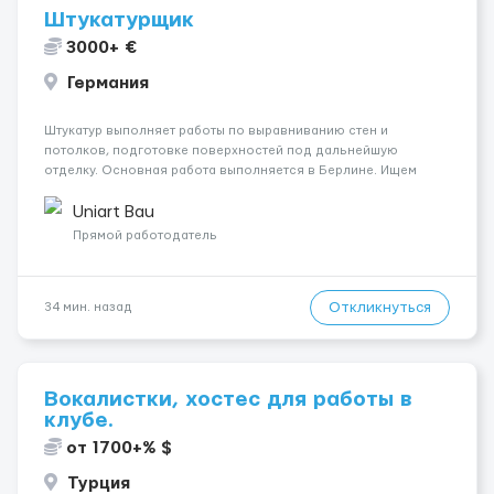
Штукатурщик
3000+ €
Германия
Штукатур выполняет работы по выравниванию стен и
потолков, подготовке поверхностей под дальнейшую
отделку. Основная работа выполняется в Берлине. Ищем
профессионалов на месте, приглашения делаем только для
специалистов с подтверждённым опытом и портфолио.
Uniart Bau
Обязанности Подготовка оснований ...
Прямой работодатель
Откликнуться
34 мин. назад
Вокалистки, хостес для работы в
клубе.
от 1700+% $
Турция