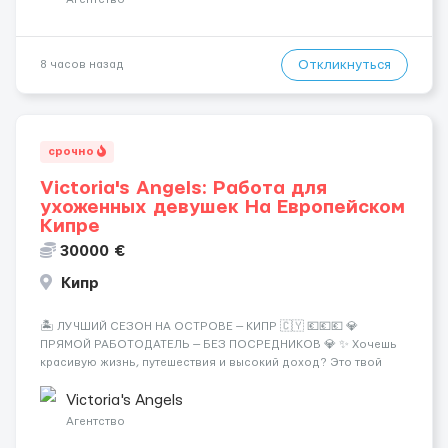
Откликнуться
8 часов назад
срочно
Victoria's Angels: Работа для
ухоженных девушек На Европейском
Кипре
30000 €
Кипр
🏝️ ЛУЧШИЙ СЕЗОН НА ОСТРОВЕ — КИПР 🇨🇾 💶💶💶 💎
ПРЯМОЙ РАБОТОДАТЕЛЬ — БЕЗ ПОСРЕДНИКОВ 💎 ✨ Хочешь
красивую жизнь, путешествия и высокий доход? Это твой
шанс изменить всё уже сейчас. 🔥 ПОЧЕМУ ИМЕННО МЫ: —
Опытная команда с годами практики — Стабильный поток
Victoria's Angels
клиентов (без ...
Агентство