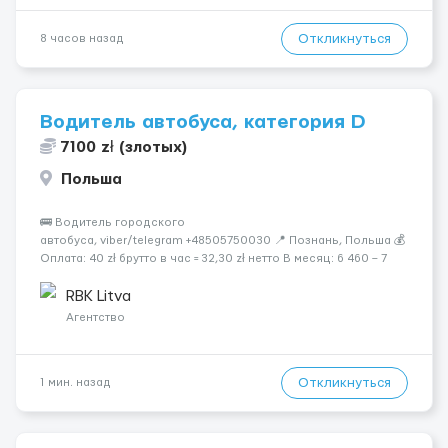
Откликнуться
8 часов назад
Водитель автобуса, категория D
7100 zł (злотых)
Польша
🚌 Водитель городского
автобуса, viber/telegram +48505750030 📍 Познань, Польша 💰
Оплата: 40 zł брутто в час = 32,30 zł нетто В месяц: 6 460 – 7
100 zł чистыми 🏠 Бесплатное проживание первые 3 месяца.
Далее - 450 zł/месяц или +1 zł к ставке для тех, кто арендует
RBK Litva
жильё ...
Агентство
Откликнуться
1 мин. назад