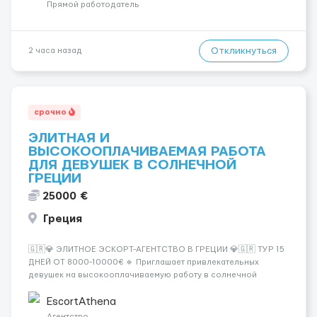
эротическом массаже (н...
Прямой работодатель
Откликнуться
2 часа назад
срочно
ЭЛИТНАЯ И
ВЫСОКООПЛАЧИВАЕМАЯ РАБОТА
ДЛЯ ДЕВУШЕК В СОЛНЕЧНОЙ
ГРЕЦИИ
25000 €
Греция
🇬🇷💎 ЭЛИТНОЕ ЭСКОРТ-АГЕНТСТВО В ГРЕЦИИ 💎🇬🇷 ТУР 15
ДНЕЙ ОТ 8000-10000€ 🔹 Приглашает привлекательных
девушек на высокооплачиваемую работу в солнечной
Греции! 🔹 Если ты любишь подарки, комфорт, внимание и
хорошие деньги 💶 — это предложение для тебя! 🔹
EscortAthena
Требования: ✔️ Возраст от ...
Агентство