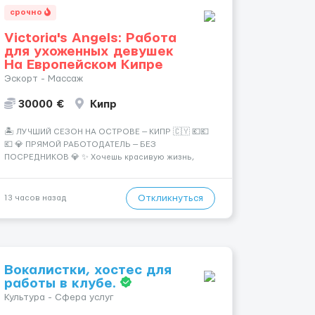
срочно
Victoria's Angels: Работа
для ухоженных девушек
На Европейском Кипре
Эскорт - Массаж
30000 €
Кипр
🏝️ ЛУЧШИЙ СЕЗОН НА ОСТРОВЕ — КИПР 🇨🇾 💶💶
💶 💎 ПРЯМОЙ РАБОТОДАТЕЛЬ — БЕЗ
ПОСРЕДНИКОВ 💎 ✨ Хочешь красивую жизнь,
путешествия и высокий доход? Это твой шанс
изменить всё уже сейчас. 🔥 ПОЧЕМУ ИМЕННО МЫ:
— Опытная команда с годами практики —
Откликнуться
13 часов назад
Стабильный поток клиентов (без ...
Вокалистки, хостес для
работы в клубе.
Культура - Сфера услуг