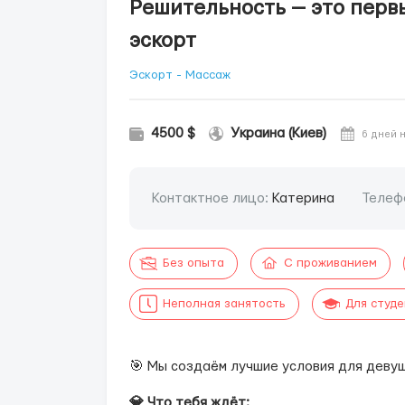
Решительность — это перв
эскорт
Эскорт - Массаж
4500 $
Украина (Киев)
6 дней 
Контактное лицо:
Катерина
Телеф
Без опыта
С проживанием
Неполная занятость
Для студ
🎯 Мы создаём лучшие условия для девуш
💎 Что тебя ждёт: