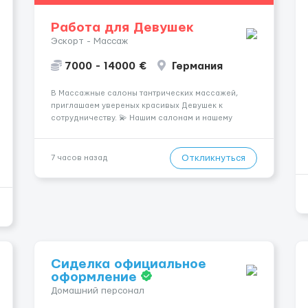
Работа для Девушек
Эскорт - Массаж
7000 - 14000 €
Германия
В Массажные салоны тантрических массажей,
приглашаем увереных красивых Девушек к
сотрудничеству. 💫 Нашим салонам и нашему
имени больше 13лет 💫 Мы находимся в городе
Берлин 💜Прямой работодатель 💙Большая
заработная плата 💚Мы гарантируем Наличие
Откликнуться
7 часов назад
работы. Поток 💝 incall / Out...
Сиделка официальное
оформление
Домашний персонал