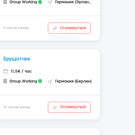
Group Working
Германия (Эрланген)
Откликнуться
5 часов назад
Брущатчик
11,5€ / час
Group Working
Германия (Берлин)
Откликнуться
12 часов назад