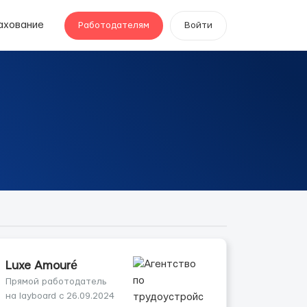
ахование
Работодателям
Войти
Luxe Amouré
Прямой работодатель
на layboard с 26.09.2024