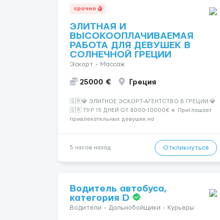
срочно
ЭЛИТНАЯ И
ВЫСОКООПЛАЧИВАЕМАЯ
РАБОТА ДЛЯ ДЕВУШЕК В
СОЛНЕЧНОЙ ГРЕЦИИ
Эскорт - Массаж
25000 €
Греция
🇬🇷💎 ЭЛИТНОЕ ЭСКОРТ-АГЕНТСТВО В ГРЕЦИИ 💎
🇬🇷 ТУР 15 ДНЕЙ ОТ 8000-10000€ 🔹 Приглашает
привлекательных девушек на
высокооплачиваемую работу в солнечной Греции!
🔹 Если ты любишь подарки, комфорт, внимание и
хорошие деньги 💶 — это предложение для тебя! 🔹
Откликнуться
5 часов назад
Требования: ✔️ Возраст от ...
Водитель автобуса,
категория D
Водители - Дальнобойщики - Курьеры