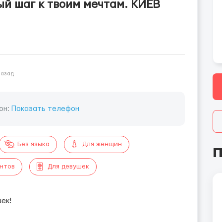
ый шаг к твоим мечтам. КИЕВ
назад
он:
Показать телефон
Без языка
Для женщин
П
ентов
Для девушек
ек!