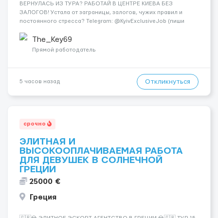
ВЕРНУЛАСЬ ИЗ ТУРА? РАБОТАЙ В ЦЕНТРЕ КИЕВА БЕЗ
ЗАЛОГОВ! Устала от заграницы, залогов, чужих правил и
постоянного стресса? Telegram: @KyivExclusiveJob (пиши
сюда!) Мы предлагаем совсем другие условия: Работа в
самом центре Киева Можно работать в эскорте или в
The_Key69
эротическом массаже (н...
Прямой работодатель
Откликнуться
5 часов назад
срочно
ЭЛИТНАЯ И
ВЫСОКООПЛАЧИВАЕМАЯ РАБОТА
ДЛЯ ДЕВУШЕК В СОЛНЕЧНОЙ
ГРЕЦИИ
25000 €
Греция