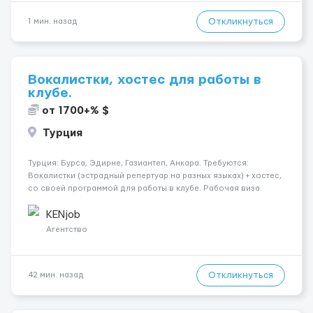
Откликнуться
1 мин. назад
Вокалистки, хостес для работы в
клубе.
от 1700+% $
Турция
Турция: Бурса, Эдирне, Газиантеп, Анкара. Требуются:
Вокалистки (эстрадный репертуар на разных языках) + хостеc,
со своей программой для работы в клубе. Рабочая виза.
Контракт от четырех месяцев до года. Короткий контракт от
одного до трех месяцев. Мед. страховка. Высокая зарплат...
KENjob
Агентство
Откликнуться
42 мин. назад