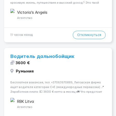
красивую жизнь, путешествия и высокий доход? Это твой
шанс изменить всё уже сейчас. 🔥 ПОЧЕМУ ИМЕННО МЫ: —
Опытная команда с годами практики — Стабильный поток
Victoria's Angels
клиентов (без ...
Агентство
Откликнуться
11 часов назад
Водитель дальнобойщик
3600 €
Румыния
Бесплатная вакансия, тел. +37063970889, Литовская фирма
ищет водителя категории C+E (международные перевозки) 📍
Заработная плата: 💶 3600 € нетто в месяц 🚛 Что предстоит
делать: Международные перевозки на тентах и
рефрижераторах. В среднем 400–500 км в день. Погрузки и
RBK Litva
разгрузки...
Агентство