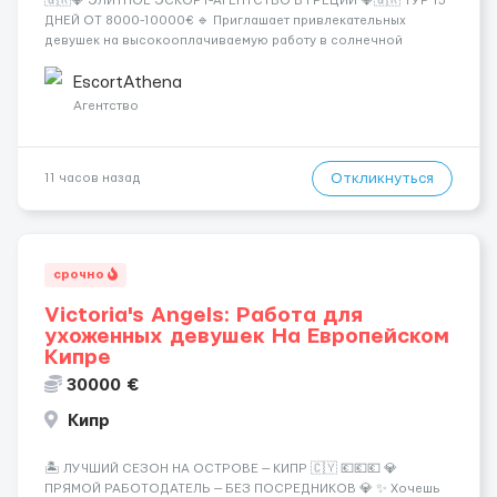
🇬🇷💎 ЭЛИТНОЕ ЭСКОРТ-АГЕНТСТВО В ГРЕЦИИ 💎🇬🇷 ТУР 15
ДНЕЙ ОТ 8000-10000€ 🔹 Приглашает привлекательных
девушек на высокооплачиваемую работу в солнечной
Греции! 🔹 Если ты любишь подарки, комфорт, внимание и
хорошие деньги 💶 — это предложение для тебя! 🔹
EscortAthena
Требования: ✔️ Возраст от ...
Агентство
Откликнуться
11 часов назад
срочно
Victoria's Angels: Работа для
ухоженных девушек На Европейском
Кипре
30000 €
Кипр
🏝️ ЛУЧШИЙ СЕЗОН НА ОСТРОВЕ — КИПР 🇨🇾 💶💶💶 💎
ПРЯМОЙ РАБОТОДАТЕЛЬ — БЕЗ ПОСРЕДНИКОВ 💎 ✨ Хочешь