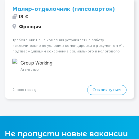
Маляр-отделочник (гипсокартон)
13 €
Франция
Требования: Наша компания устраивает на работу
исключительно на условиях командировки с документом A1,
подтверждающим сохранение социального и налогового
статуса в стране проживания во время работы в ЕС.Документ
A1 могут получить граждане стран с упрощенным доступом к
Group Working
рынку труда ЕС (Укра...
Агентство
Откликнуться
2 часа назад
Не пропусти новые вакансии