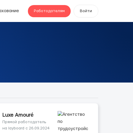
ахование
Работодателям
Войти
Luxe Amouré
Прямой работодатель
на layboard с 26.09.2024