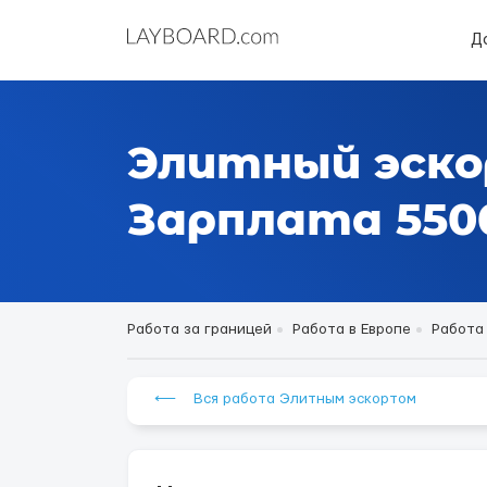
Д
Элитный эско
Зарплата 5500
Работа за границей
Работа в Европе
Работа
⟵ Вся работа Элитным эскортом