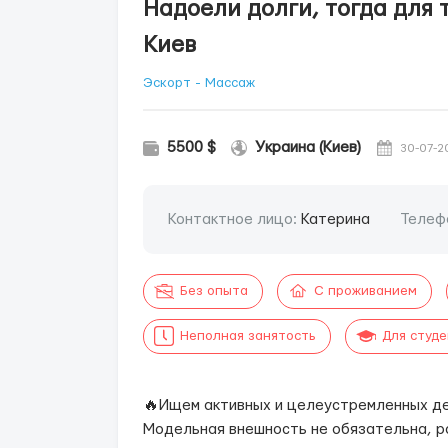
Надоели долги, тогда для 
Киев
Эскорт - Массаж
5500 $
Украина (Киев)
30-07-2
Контактное лицо:
Катерина
Телеф
Без опыта
С проживанием
Неполная занятость
Для студ
🔥Ищем активных и целеустремленных дев
Модельная внешность не обязательна, р