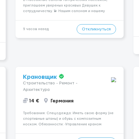
приглашаем увереных красивых Девушек к
сотрудничеству. 💫 Нашим салонам и нашему
имени больше 13лет 💫 Мы находимся в городе
Берлин 💜Прямой работодатель 💙Большая
заработная плата 💚Мы гарантируем Наличие
Откликнуться
9 часов назад
работы. Поток 💝 incall / Out...
Крановщик
Строительство - Ремонт -
Архитектура
14 €
Германия
Требования: Спецодежда: Иметь свою форму (не
спортивные штаны) и обувь с композитным
носком. Обязанности: -Управление краном
-Выполнение подъемно-транспортных работ на
строительных объектах, -Соблюдение правил и