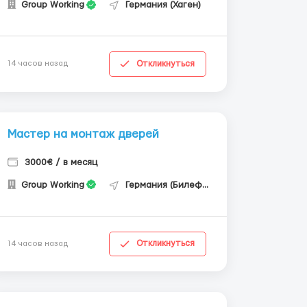
Group Working
Германия (Хаген)
Откликнуться
14 часов назад
Мастер на монтаж дверей
3000€ / в месяц
Group Working
Германия (Билефельд)
Откликнуться
14 часов назад