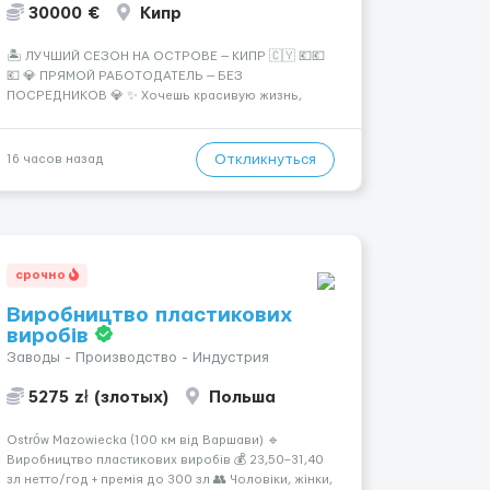
30000 €
Кипр
🏝️ ЛУЧШИЙ СЕЗОН НА ОСТРОВЕ — КИПР 🇨🇾 💶💶
💶 💎 ПРЯМОЙ РАБОТОДАТЕЛЬ — БЕЗ
ПОСРЕДНИКОВ 💎 ✨ Хочешь красивую жизнь,
путешествия и высокий доход? Это твой шанс
изменить всё уже сейчас. 🔥 ПОЧЕМУ ИМЕННО МЫ:
— Опытная команда с годами практики —
Откликнуться
16 часов назад
Стабильный поток клиентов (без ...
срочно
Виробництво пластикових
виробів
Заводы - Производство - Индустрия
5275 zł (злотых)
Польша
Ostrów Mazowiecka (100 км від Варшави) 🔹
Виробництво пластикових виробів 💰 23,50–31,40
зл нетто/год + премія до 300 зл 👥 Чоловіки, жінки,