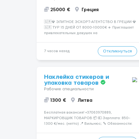
25000 €
Греция
🇬🇷💎 ЭЛИТНОЕ ЭСКОРТ-АГЕНТСТВО В ГРЕЦИИ 💎
🇬🇷 ТУР 15 ДНЕЙ ОТ 8000-10000€ 🔹 Приглашает
привлекательных девушек на
высокооплачиваемую работу в солнечной Греции!
🔹 Если ты любишь подарки, комфорт, внимание и
хорошие деньги 💶 — это предложение для тебя! 🔹
Откликнуться
7 часов назад
Требования: ✔️ Возраст от ...
Наклейка стикеров и
упаковка товаров
Рабочие специальности
1300 €
Литва
Бесплатная вакансия! +37063970889,
МАРКИРОВЩИК ТОВАРОВ 📦 💶 Зарплата: 850–
1300 €/мес. (нетто) 📍 Вильнюс; 🔧 Обязанности:
🏷️ Маркировка товаров: наклейки, этикетки,
бандероли 🍷 Продукция — алкоголь, напитки,