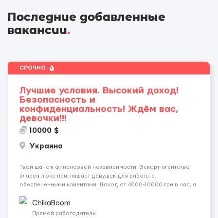
Последние добавленные
вакансии
.
СРОЧНО
Лучшие условия. Высокий доход!
Безопасность и
конфиденциальность! Ждём вас,
девочки!!!
10000 $
Украина
Твой шанс к финансовой независимости! Эскорт-агентство
класса люкс приглашает девушек для работы с
обеспеченными клиентами. Доход от 4000-10000 грн в час, а
за неделю — от 1500$. Ты сама выбираешь график, а чаевые
всегда остаются у тебя. Предоставляем хорошие
ChikaBoom
Апартаменты , безопасность и ...
Прямой работодатель