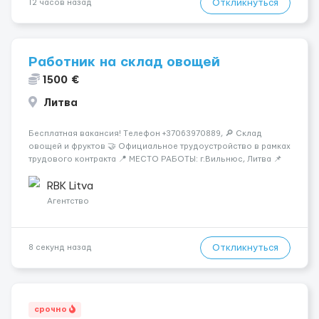
Откликнуться
12 часов назад
Работник на склад овощей
1500 €
Литва
Бесплатная вакансия! Tелефон +37063970889, 🔎 Склад
овощей и фруктов 🤝 Официальное трудоустройство в рамках
трудового контракта 📍 МЕСТО РАБОТЫ: г.Вильнюс, Литва 📌
ТРЕБОВАНИЯ: - Мужчины и Женщины / пары возраст 18-45 лет
- медкомиссия 30 евро (с ЗП) - работа в темпе - разговорный
RBK Litva
русский...
Агентство
Откликнуться
8 секунд назад
срочно