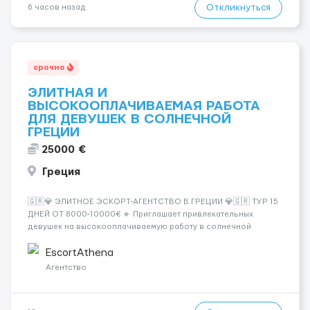
Откликнуться
6 часов назад
срочно
ЭЛИТНАЯ И
ВЫСОКООПЛАЧИВАЕМАЯ РАБОТА
ДЛЯ ДЕВУШЕК В СОЛНЕЧНОЙ
ГРЕЦИИ
25000 €
Греция
🇬🇷💎 ЭЛИТНОЕ ЭСКОРТ-АГЕНТСТВО В ГРЕЦИИ 💎🇬🇷 ТУР 15
ДНЕЙ ОТ 8000-10000€ 🔹 Приглашает привлекательных
девушек на высокооплачиваемую работу в солнечной
Греции! 🔹 Если ты любишь подарки, комфорт, внимание и
хорошие деньги 💶 — это предложение для тебя! 🔹
EscortAthena
Требования: ✔️ Возраст от ...
Агентство