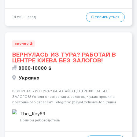
Откликнуться
14 мин. назад
срочно
ВЕРНУЛАСЬ ИЗ ТУРА? РАБОТАЙ В
ЦЕНТРЕ КИЕВА БЕЗ ЗАЛОГОВ!
8000-10000 $
Украина
ВЕРНУЛАСЬ ИЗ ТУРА? РАБОТАЙ В ЦЕНТРЕ КИЕВА БЕЗ
ЗАЛОГОВ! Устала от заграницы, залогов, чужих правил и
постоянного стресса? Telegram: @KyivExclusiveJob (пиши
сюда!) Мы предлагаем совсем другие условия: Работа в
самом центре Киева Можно работать в эскорте или в
The_Key69
эротическом массаже (н...
Прямой работодатель