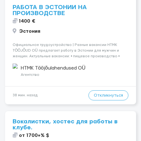
РАБОТА В ЭСТОНИИ НА
ПРОИЗВОДСТВЕ
1400 €
Эстония
Официальное трудоустройство | Разные вакансии HTMK
TÖÖJÕUD OÜ предлагает работу в Эстонии для мужчин и
женщин. Актуальные вакансии: • пищевое производство •
упаковка продукции • деревообработка • работа на линии •
склады и логистика • п...
HTMK Tööjõulahendused OÜ
Агентство
Откликнуться
38 мин. назад
Вокалистки, хостес для работы в
клубе.
от 1700+% $